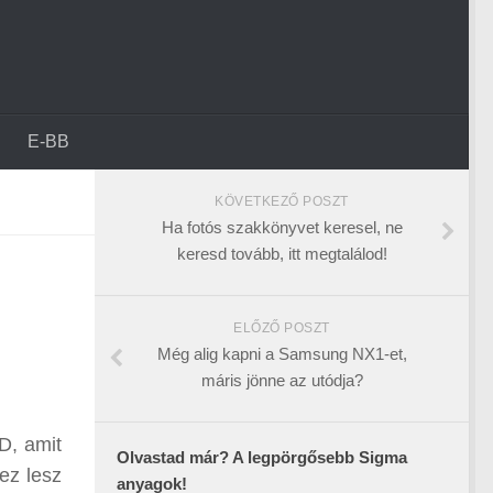
E-BB
KÖVETKEZŐ POSZT
Ha fotós szakkönyvet keresel, ne
keresd tovább, itt megtalálod!
ELŐZŐ POSZT
Még alig kapni a Samsung NX1-et,
máris jönne az utódja?
D, amit
Olvastad már? A legpörgősebb Sigma
ez lesz
anyagok!