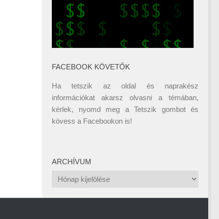
FACEBOOK KÖVETŐK
Ha tetszik az oldal és naprakész
információkat akarsz olvasni a témában,
kérlek, nyomd meg a Tetszik gombot és
kövess a
Facebookon
is!
ARCHÍVUM
Archívum