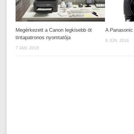
Megérkezett a Canon legkisebb öt
A Panasonic
tintapatronos nyomtatója
9 JÚN, 2016
7 JAN, 2019