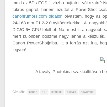
majd az 5Ds EOS 1 vázba bújtatott változata? Ne 
tükrös gépről, hanem ezúttal a PowerShot csa
canonrumors.com oldalon
olvastam, hogy az opt
24-168 mm F1.2-2.0 nyitóértékekkel! A „nagyobb”
DiG!C 6+ CPU felelhet. Na, most itt a nagyobb sz
mert különben böszme nagy lenne a készülék. B
Canon PowerShotjaiba, itt a forrás azt írja, h
legyen!
A tavalyi Photokina szakkiállításon b
Címkék:
canon
g17
kompakt
pletyka
powershot