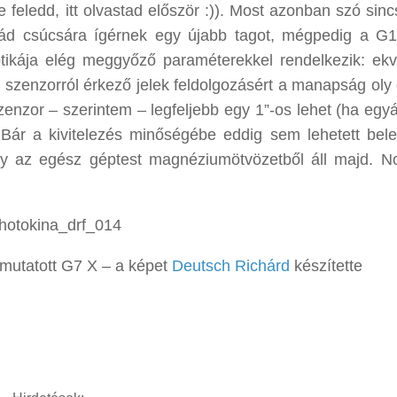
feledd, itt olvastad először :)). Most azonban szó sinc
lád csúcsára ígérnek egy újabb tagot, mégpedig a G1
ikája elég meggyőző paraméterekkel rendelkezik: ekv
 szenzorról érkező jelek feldolgozásért a manapság oly 
enzor – szerintem – legfeljebb egy 1”-os lehet (ha egyál
ár a kivitelezés minőségébe eddig sem lehetett bele
ogy az egész géptest magnéziumötvözetből áll majd. N
emutatott G7 X – a képet
Deutsch Richárd
készítette