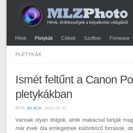
Hírek
Pletykák
Cikkek
Szoftver
Firmware
PLETYKÁK
Ismét feltűnt a Canon 
pletykákban
ÍRTA:
MLACA
· 2015.03.31
Vannak olyan dolgok, amik makacsul tartják mag
már évek óta emlegetnek különböző források, de 