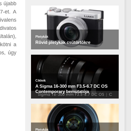
s újabb
7-et. A
ivalens
divatos
talán),
kötni a
os, úgy