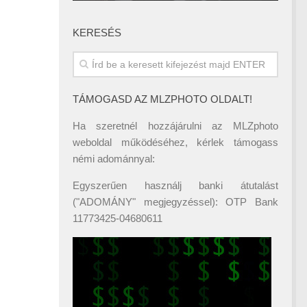
KERESÉS
TÁMOGASD AZ MLZPHOTO OLDALT!
Ha szeretnél hozzájárulni az MLZphoto
weboldal működéséhez, kérlek támogass
némi adománnyal:
Egyszerűen használj banki átutalást
("ADOMÁNY" megjegyzéssel): OTP Bank
11773425-04680611