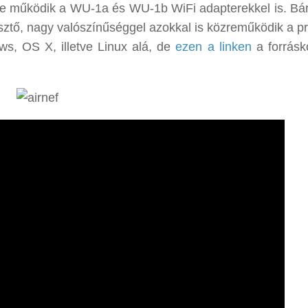
, te működik a WU-1a és WU-1b WiFi adapterekkel is. Bá
esztő, nagy valószínűséggel azokkal is közreműködik a p
s, OS X, illetve Linux alá, de
ezen a linken
a forráskó