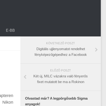
E-BB
KÖVETKEZŐ POSZT
Digitális ujjlenyomatot rendelhet
fényképezőgépedhez a Facebook
ELŐZŐ POSZT
Két új, MILC vázakra való fényerős
fixet mutatott be ma a Rokinon
apteren
Olvastad már? A legpörgősebb Sigma
n Nikon
anyagok!