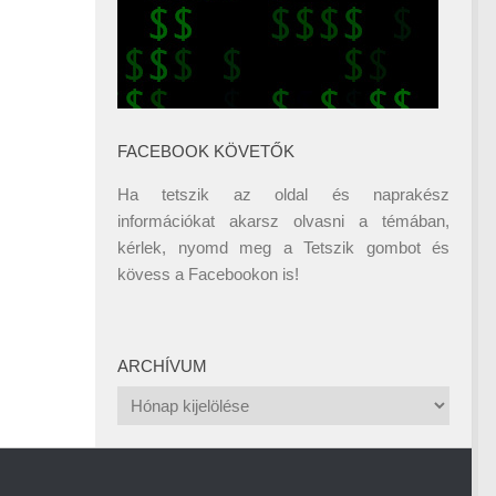
FACEBOOK KÖVETŐK
Ha tetszik az oldal és naprakész
információkat akarsz olvasni a témában,
kérlek, nyomd meg a Tetszik gombot és
kövess a
Facebookon
is!
ARCHÍVUM
Archívum