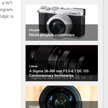
r a WT-
rogram.
dját is