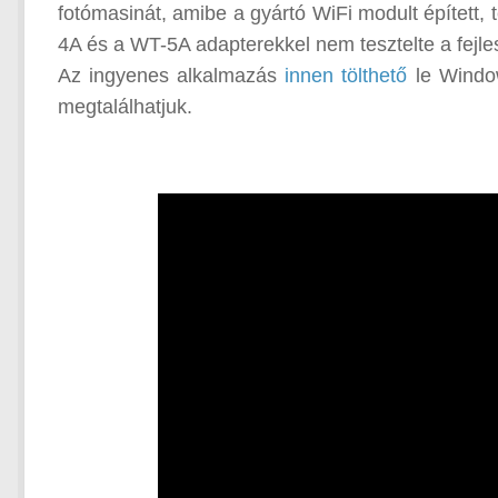
fotómasinát, amibe a gyártó WiFi modult épített
4A és a WT-5A adapterekkel nem tesztelte a fejl
Az ingyenes alkalmazás
innen tölthető
le Window
megtalálhatjuk.