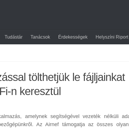
Tudástár
Tanácsok
Érdekességek
Helyszíni Riport
ssal tölthetjük le fájljainkat
i-n keresztül
kalmazás, amelynek segítségével vezeték nélküli ad
yképezőgépünkről. Az Airnef támogatja az összes olya