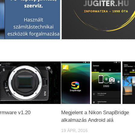
irmware v1.20
Megjelent a Nikon SnapBridge
alkalmazás Android alá
19 ÁPR, 2016