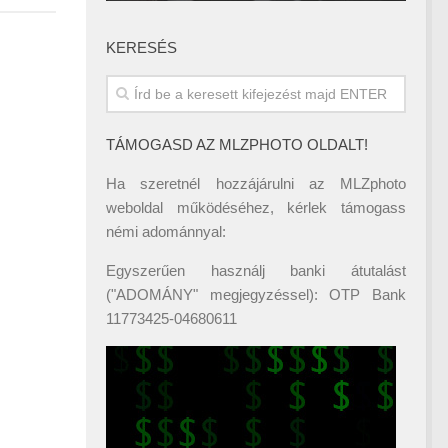
KERESÉS
TÁMOGASD AZ MLZPHOTO OLDALT!
Ha szeretnél hozzájárulni az MLZphoto
weboldal működéséhez, kérlek támogass
némi adománnyal:
Egyszerűen használj banki átutalást
("ADOMÁNY" megjegyzéssel): OTP Bank
11773425-04680611