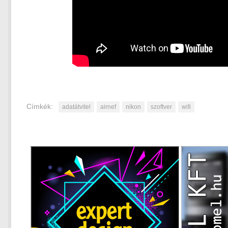
Címkék:
adatátvitel
airnef
nikon
szoftver
wifi