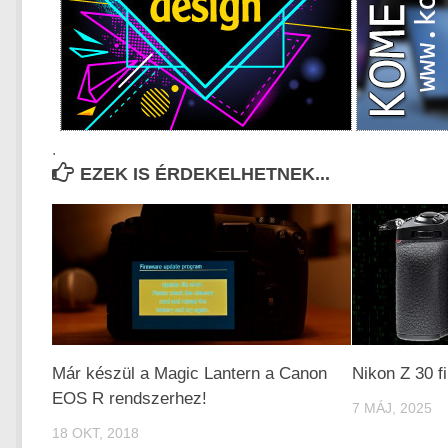
.
EZEK IS ÉRDEKELHETNEK...
Már készül a Magic Lantern a Canon
Nikon Z 30 f
EOS R rendszerhez!
7 MÁJ, 2025
18 OKT, 2018