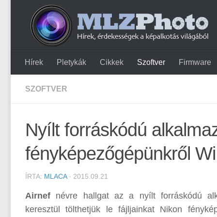
Hírek
Pletykák
Cikkek
Szoftver
Firmware
SZOFTVER
Nyílt forráskódú alkalmazá
fényképezőgépünkről WiF
ÍRTA:
MLACA
· 2015.09.21
Airnef
névre hallgat az a nyílt forráskódú al
keresztül tölthetjük le fájljainkat Nikon fén