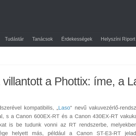
Tudástár
Tanácsok
Érdekességek
Helyszíni Riport
villantott a Phottix: íme, a 
zerével kompatibilis, „
Laso
” nevű vakuvezérlő-rendsz
glal, s a Canon 600EX-RT és a Canon 430EX-RT vakuka
ukat is be tudunk vonni az RT rendszerbe, melyekbe
ége helyett más, például a Canon ST-E3-RT jeladó