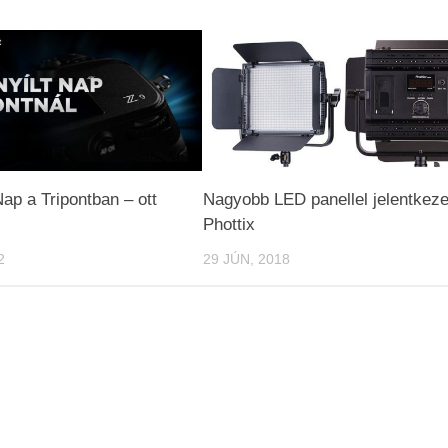
Nap a Tripontban – ott
Nagyobb LED panellel jelentkeze
!
Phottix
2
29 JÚN, 2018