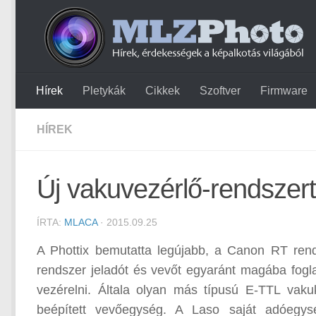
Hírek
Pletykák
Cikkek
Szoftver
Firmware
HÍREK
Új vakuvezérlő-rendszert 
ÍRTA:
MLACA
· 2015.09.25
A Phottix bemutatta legújabb, a Canon RT rends
rendszer jeladót és vevőt egyaránt magába fo
vezérelni. Általa olyan más típusú E-TTL vak
beépített vevőegység. A Laso saját adóegys