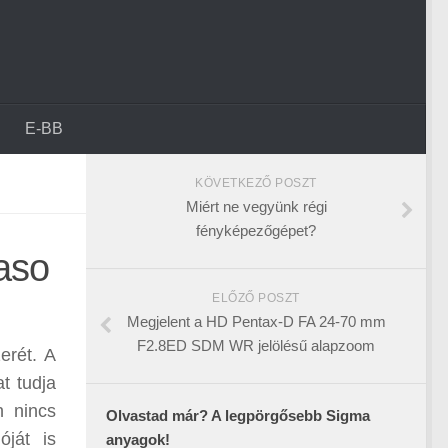
E-BB
KÖVETKEZŐ POSZT
Miért ne vegyünk régi
fényképezőgépet?
Laso
ELŐZŐ POSZT
Megjelent a HD Pentax-D FA 24-70 mm
F2.8ED SDM WR jelölésű alapzoom
erét. A
t tudja
n nincs
Olvastad már? A legpörgősebb Sigma
ját is
anyagok!