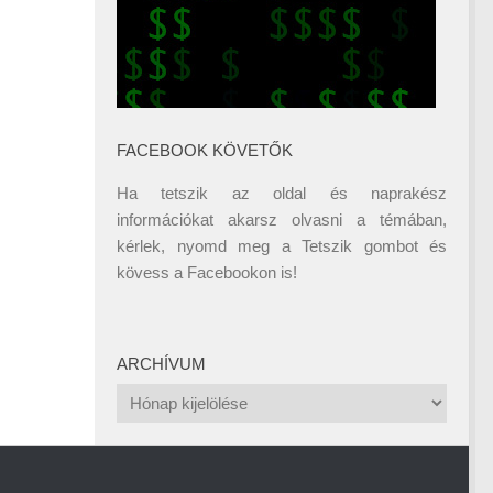
FACEBOOK KÖVETŐK
Ha tetszik az oldal és naprakész
információkat akarsz olvasni a témában,
kérlek, nyomd meg a Tetszik gombot és
kövess a
Facebookon
is!
ARCHÍVUM
Archívum