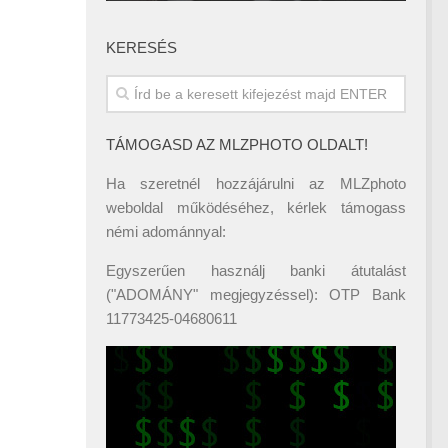
KERESÉS
TÁMOGASD AZ MLZPHOTO OLDALT!
Ha szeretnél hozzájárulni az MLZphoto
weboldal működéséhez, kérlek támogass
némi adománnyal:
Egyszerűen használj banki átutalást
("ADOMÁNY" megjegyzéssel): OTP Bank
11773425-04680611