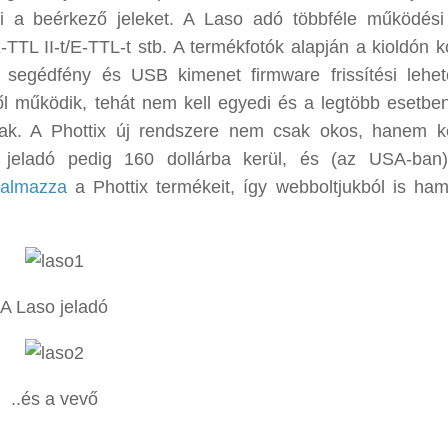
ni a beérkező jeleket. A Laso adó többféle működés
-TTL II-t/E-TTL-t stb. A termékfotók alapján a kioldón k
z segédfény és USB kimenet firmware frissítési lehe
l működik, tehát nem kell egyedi és a legtöbb esetbe
nak. A Phottix új rendszere nem csak okos, hanem 
 jeladó pedig 160 dollárba kerül, és (az USA-ban
galmazza
a Phottix termékeit, így webboltjukból is ha
A Laso jeladó
..és a vevő