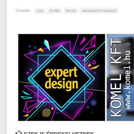
Címkék:
laso
phottix
tripont
vakuvezérlő-rendszer
.