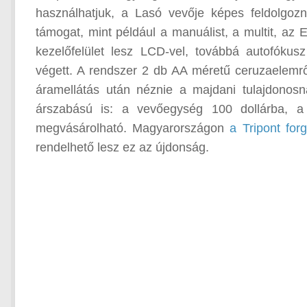
használhatjuk, a Lasó vevője képes feldolgoz
támogat, mint például a manuálist, a multit, az E
kezelőfelület lesz LCD-vel, továbbá autofókus
végett. A rendszer 2 db AA méretű ceruzaelemrő
áramellátás után néznie a majdani tulajdonos
árszabású is: a vevőegység 100 dollárba, a
megvásárolható. Magyarországon
a Tripont for
rendelhető lesz ez az újdonság.