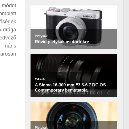
i módot
omplett
tőségek
n drága
kedvező
) máris
marosan