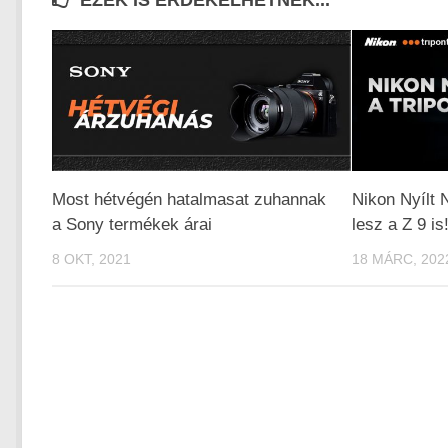
EZEK IS ÉRDEKELHETNEK...
Most hétvégén hatalmasat zuhannak
Nikon Nyílt 
a Sony termékek árai
lesz a Z 9 is
8 OKT, 2021
18 MÁRC, 202