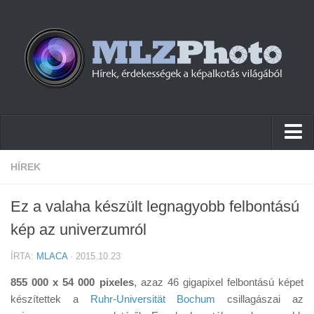
Hírek
HÍREK
Pletykák
Ez a valaha készült legnagyobb felbontású
Cikkek
kép az univerzumról
Szoftver
ÍRTA:
MLACA
· 2015.10.23
Firmware
855 000 x 54 000
pixeles
, azaz 46 gigapixel felbontású képet
Tudástár
készítettek a
Ruhr-Universität Bochum
csillagászai az