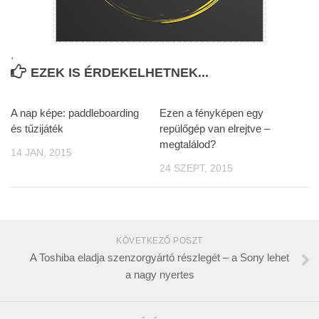
.
EZEK IS ÉRDEKELHETNEK...
A nap képe: paddleboarding
Ezen a fényképen egy
és tűzijáték
repülőgép van elrejtve –
megtalálod?
14 JAN, 2015
24 SZEPT, 2015
KÖVETKEZŐ POSZT
A Toshiba eladja szenzorgyártó részlegét – a Sony lehet
a nagy nyertes