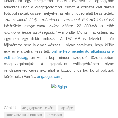
univerzum egy szegletéről. Ezzel elnyerték „a legnagyobb
Tanácsok
felbontású kép a világegyetemről” címet. A kollázst
268 darab
Érdekességek
fotóból
rakták össze, melyeket az elmúlt öt év alatt készítettek.
„
Ha az alkotást teljes méretében szeretnénk Full HD felbontású
Helyszíni Riport
kijelzőkön megmutatni, akkor ehhez 22 000-nél is több
E-BB
monitorra lenne szükségünk.
” – mondta Moritz Hackstein, az
egyetem egy doktorandusza. A 197 MB-os felvétel – bár
fájlméretre nem is olyan vészes – olyan hatalmas, hogy külön
egy erre a célra készített,
online képmegjelenítő alkalmazásra
volt szükség
, amivel a kép minden szegletét tüzetesebben
megvizsgálhatjuk. A gigantikus csillagtérképen olyan
rendszereket keresnek, ahol a központi csillag körül bolygók
köröznek. (Forrás:
engadget.com
)
Címkék:
46 gigapixeles felvétel
nap képe
Ruhr-Universität Bochum
univerzum