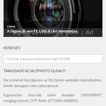
KERESÉS
TÁMOGASD AZ MLZPHOTO OLDALT!
Ha szeretnél hozzájárulni az MLZphoto weboldal működéséhez,
kérlek támogass némi adománnyal:
Egyszerűen használj banki átutalást ("ADOMÁNY"
megjegyzéssel): OTP Bank 11773425-04680611