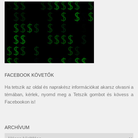
FACEBOOK KÖVETŐK
Ha tetszik az oldal és naprakész információkat akarsz olvasni a
témában, kérlek, nyomd meg a Tetszik gombot és kövess a
Facebookon
is!
ARCHÍVUM
Archívum