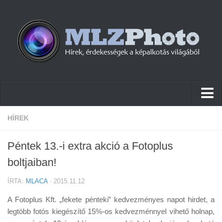
Hírek
HÍREK
Pletykák
Péntek 13.-i extra akció a Fotoplus
Cikkek
boltjaiban!
Szoftver
ÍRTA:
MLACA
· 2015.11.12
Firmware
A Fotoplus Kft. „fekete pénteki” kedvezményes napot hirdet, a
Tudástár
legtöbb fotós kiegészítő 15%-os kedvezménnyel vihető holnap,