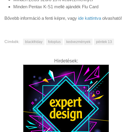
Minden Pentax K-S1 mellé ajándék Flu Card
Bővebb információ a fenti képre, vagy
ide kattintva
olvasható!
Címkék:
blackfriday
fotoplus
kedvezmények
péntek 13
Hirdetések: