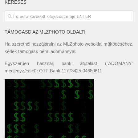
KERESÉS
TÁMOGASD AZ MLZPHOTO OLDALT!
Ha szeretnél hozzájárulni az MLZphoto weboldal működéséhez,
kérlek támogass némi adománnyal:
Egyszerűen használj banki átutalást ("ADOMÁNY"
megjegyzéssel): OTP Bank 11773425-04680611