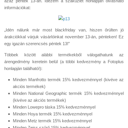
azaz péntek 13-án. Idézem a szaküzlet honlapján olvasható
Tanácsok
információkat:
Érdekességek
Helyszíni Riport
„Idén nálunk már most blackfriday van, hiszen őrülten jó
E-BB
árakciókkal várjuk vásárlóinkat november 13-án, pénteken! Ez
egy igazán szerencsés péntek 13!”
Többek között alábbi termékekből válogathatunk az
árengedmény keretein belül (a többi kedvezmény a Fotoplus
honlapján található!):
Minden Manfrotto termék 15% kedvezménnyel (kivéve az
akciós termékek)
Minden National Geographic termék 15% kedvezménnyel
(kivéve az akciós termékek)
Minden Lowepro táska 15% kedvezménnyel
Minden Hoya termék 15% kedvezménnyel
Minden Metz termék 15% kedvezménnyel
Minden Zeiss szűrő 15% kedvezménnyel