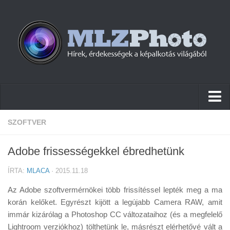
Hírek
SZOFTVER
Pletykák
Adobe frissességekkel ébredhetünk
Cikkek
ÍRTA:
MLACA
· 2015.11.18
Szoftver
Az Adobe szoftvermérnökei több frissítéssel lepték meg a ma
Firmware
korán kelőket. Egyrészt kijött a legújabb Camera RAW, amit
immár kizárólag a Photoshop CC változataihoz (és a megfelelő
Tudástár
Lightroom verziókhoz) tölthetünk le, másrészt elérhetővé vált a