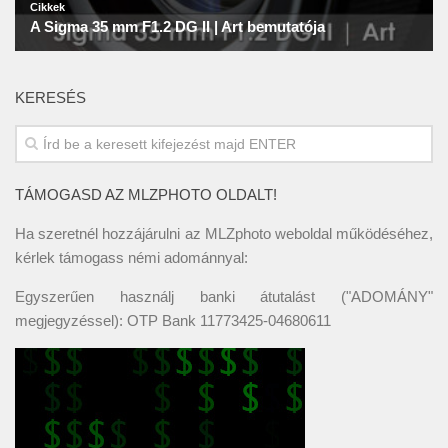
KERESÉS
TÁMOGASD AZ MLZPHOTO OLDALT!
Ha szeretnél hozzájárulni az MLZphoto weboldal működéséhez,
kérlek támogass némi adománnyal:
Egyszerűen használj banki átutalást ("ADOMÁNY"
megjegyzéssel): OTP Bank 11773425-04680611