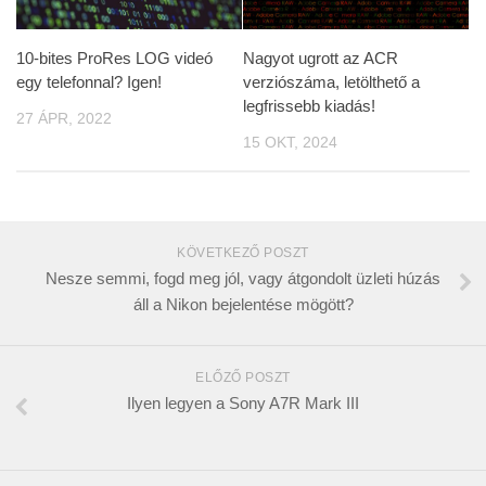
10-bites ProRes LOG videó
Nagyot ugrott az ACR
egy telefonnal? Igen!
verziószáma, letölthető a
legfrissebb kiadás!
27 ÁPR, 2022
15 OKT, 2024
KÖVETKEZŐ POSZT
Nesze semmi, fogd meg jól, vagy átgondolt üzleti húzás
áll a Nikon bejelentése mögött?
ELŐZŐ POSZT
Ilyen legyen a Sony A7R Mark III