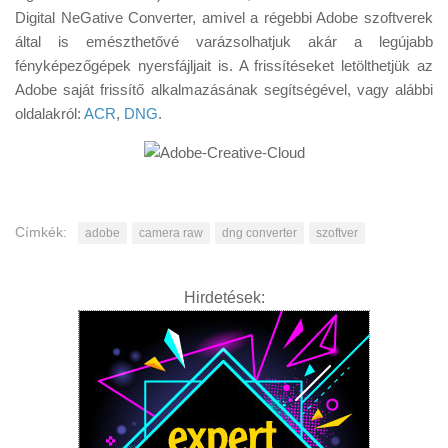
Tanácsok
Digital NeGative Converter, amivel a régebbi Adobe szoftverek
által is emészthetővé varázsolhatjuk akár a legújabb
Érdekességek
fényképezőgépek nyersfájljait is. A frissítéseket letölthetjük az
Helyszíni Riport
Adobe saját frissítő alkalmazásának segítségével, vagy alábbi
oldalakról:
ACR
,
DNG
.
E-BB
Címkék:
adobe
camera raw
dng converter
szoftver
Hirdetések: