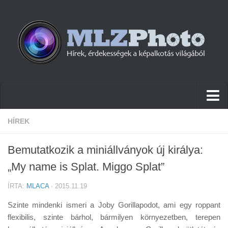
Hírek
HÍREK
Pletykák
Bemutatkozik a miniállványok új királya:
Cikkek
„My name is Splat. Miggo Splat”
Szoftver
ÍRTA:
MLACA
· 2015.11.19
Firmware
Szinte mindenki ismeri a Joby Gorillapodot, ami egy roppant
Tudástár
flexibilis, szinte bárhol, bármilyen környezetben, terepen