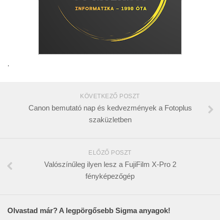
.
KÖVETKEZŐ POSZT
Canon bemutató nap és kedvezmények a Fotoplus
szaküzletben
ELŐZŐ POSZT
Valószínűleg ilyen lesz a FujiFilm X-Pro 2
fényképezőgép
Olvastad már? A legpörgősebb Sigma anyagok!