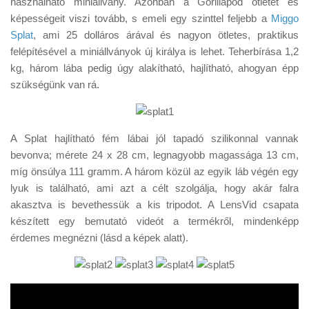
használható miniállvány. Azonban a Gorillapod ötletét és
Tanácsok
képességeit viszi tovább, s emeli egy szinttel feljebb a
Miggo
Érdekességek
Splat
, ami 25 dolláros árával és nagyon ötletes, praktikus
felépítésével a miniállványok új királya is lehet. Teherbírása 1,2
Helyszíni Riport
kg, három lába pedig úgy alakítható, hajlítható, ahogyan épp
E-BB
szükségünk van rá.
A Splat hajlítható fém lábai jól tapadó szilikonnal vannak
bevonva; mérete 24 x 28 cm, legnagyobb magassága 13 cm,
míg önsúlya 111 gramm. A három közül az egyik láb végén egy
lyuk is található, ami azt a célt szolgálja, hogy akár falra
akasztva is bevethessük a kis tripodot. A LensVid csapata
készített egy bemutató videót a termékről, mindenképp
érdemes megnézni (lásd a képek alatt).