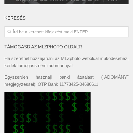
KERESÉS
TÁMOGASD AZ MLZPHOTO OLDALT!
Ha szeretnél hozzájárulni az MLZphoto weboldal működéséhez,
kérlek támogass némi adománnyal:
Egyszerűen használj banki átutalást ("ADOMÁNY"
megjegyzéssel): OTP Bank 11773425-04680611