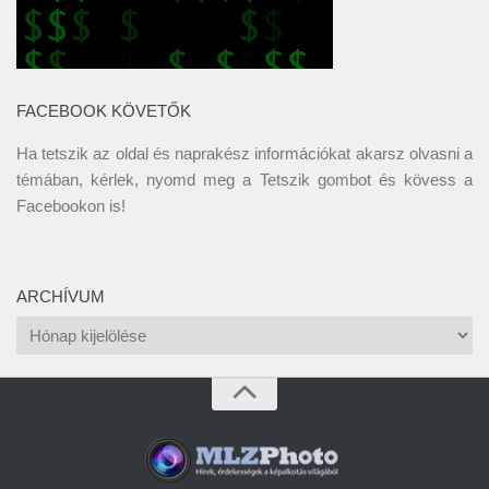
FACEBOOK KÖVETŐK
Ha tetszik az oldal és naprakész információkat akarsz olvasni a
témában, kérlek, nyomd meg a Tetszik gombot és kövess a
Facebookon
is!
ARCHÍVUM
Archívum