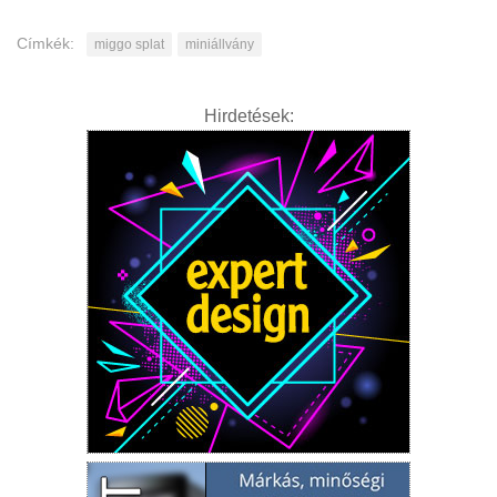
Címkék:
miggo splat
miniállvány
Hirdetések: