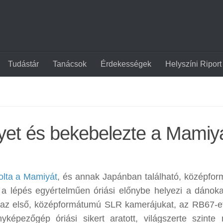
Tudástár
Tanácsok
Érdekességek
Helyszíni Riport
yet és bekebelezte a Mamiy
olta a Mamiyát
, és annak Japánban található, középfo
 a lépés egyértelműen óriási előnybe helyezi a dánok
 s az első, középformátumú SLR kamerájukat, az RB67-e
képezőgép óriási sikert aratott, világszerte szinte