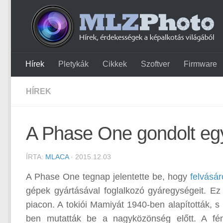
Hírek
Pletykák
Cikkek
Szoftver
Firmware
HÍREK
A Phase One gondolt eg
ÍRTA:
MLACA
· 2015.12.03
A Phase One tegnap jelentette be, hogy
felvásár
gépek gyártásával foglalkozó gyáregységeit. Ez
piacon. A tokiói Mamiyát 1940-ben alapították,
ben mutatták be a nagyközönség előtt. A fény