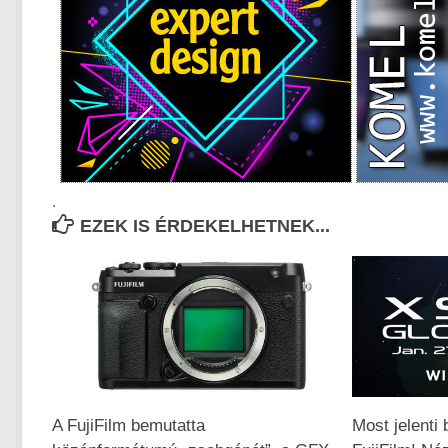
.
EZEK IS ÉRDEKELHETNEK...
A FujiFilm bemutatta
Most jelenti 