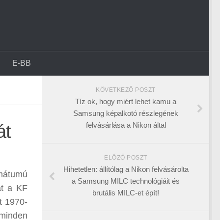
E-BB
KÖVETKEZŐ POSZT
Tíz ok, hogy miért lehet kamu a
Samsung képalkotó részlegének
felvásárlása a Nikon által
át
ELŐZŐ POSZT
Hihetetlen: állítólag a Nikon felvásárolta
rmátumú
a Samsung MILC technológiáit és
at a KF
brutális MILC-et épít!
t 1970-
 minden