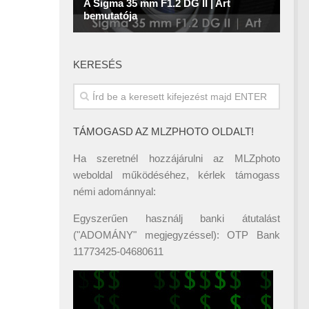
KERESÉS
TÁMOGASD AZ MLZPHOTO OLDALT!
Ha szeretnél hozzájárulni az MLZphoto
weboldal működéséhez, kérlek támogass
némi adománnyal:
Egyszerűen használj banki átutalást
("ADOMÁNY" megjegyzéssel): OTP Bank
11773425-04680611