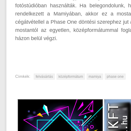
fotóstúdióban használták. Ha belegondolunk
rendelkezett a Mamiyában, akkor ez a mostan
cégátvétellel a Phase One döntési szerephez jut 
mostantól az egyetlen, középformátummal fogla
házon belül végzi.
Címkék:
felvásárlás
középformátum
mamiya
phase one