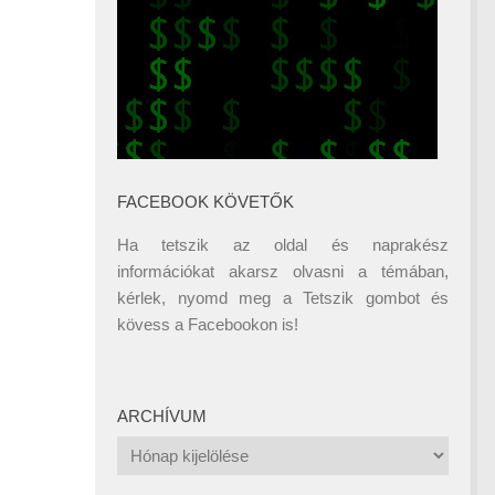
FACEBOOK KÖVETŐK
Ha tetszik az oldal és naprakész
információkat akarsz olvasni a témában,
kérlek, nyomd meg a Tetszik gombot és
kövess a
Facebookon
is!
ARCHÍVUM
Archívum