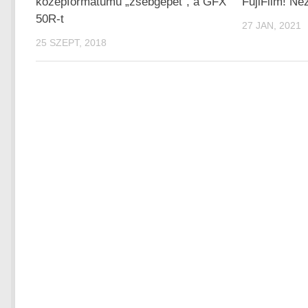
középformátumú „zsebgépét”, a GFX
FujiFilm! Néz
50R-t
27 JAN, 2021
25 SZEPT, 2018