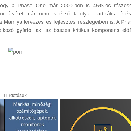
, hogy a Phase One már 2009-ben is 45%-os részes
i átvétel már nem is érződik olyan radikális lépé
a Mamiya tervezési és fejlesztési részlegeiben is. A Ph
lkozó gyártó, aki az összes kritikus komponens előál
Hirdetések: