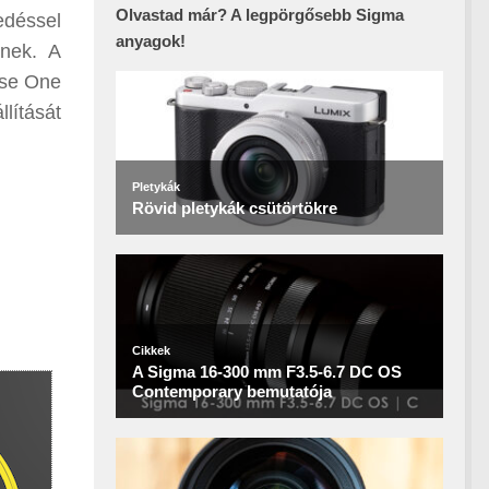
Olvastad már? A legpörgősebb Sigma
edéssel
anyagok!
snek. A
ase One
lítását