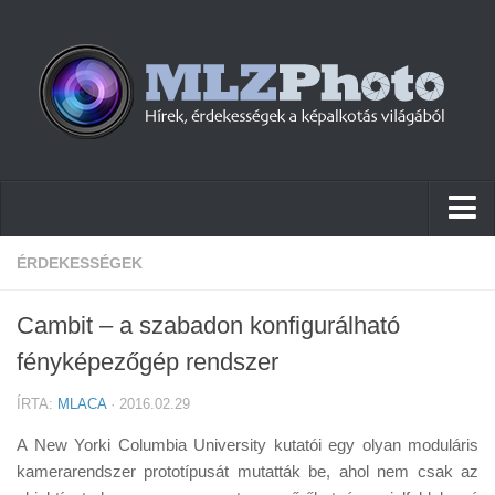
Hírek
ÉRDEKESSÉGEK
Pletykák
Cambit – a szabadon konfigurálható
Cikkek
fényképezőgép rendszer
Szoftver
ÍRTA:
MLACA
· 2016.02.29
Firmware
A New Yorki Columbia University kutatói egy olyan moduláris
Tudástár
kamerarendszer prototípusát mutatták be, ahol nem csak az