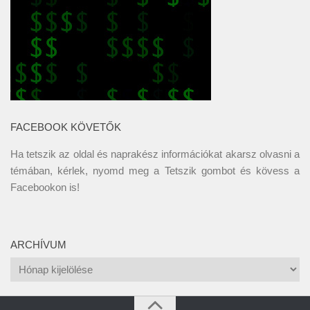
FACEBOOK KÖVETŐK
Ha tetszik az oldal és naprakész információkat akarsz olvasni a
témában, kérlek, nyomd meg a Tetszik gombot és kövess a
Facebookon
is!
ARCHÍVUM
Archívum