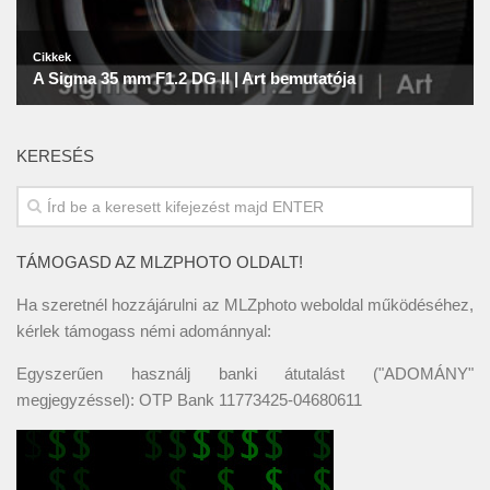
KERESÉS
TÁMOGASD AZ MLZPHOTO OLDALT!
Ha szeretnél hozzájárulni az MLZphoto weboldal működéséhez,
kérlek támogass némi adománnyal:
Egyszerűen használj banki átutalást ("ADOMÁNY"
megjegyzéssel): OTP Bank 11773425-04680611