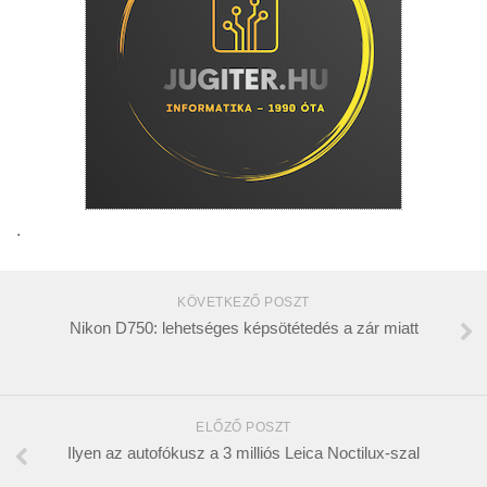
.
KÖVETKEZŐ POSZT
Nikon D750: lehetséges képsötétedés a zár miatt
ELŐZŐ POSZT
Ilyen az autofókusz a 3 milliós Leica Noctilux-szal