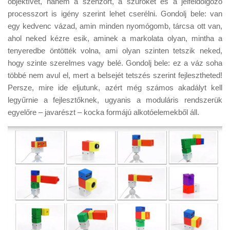
objektívet, hanem a szenzort, a szűrőket és a jelfeldolgozó
Tanácsok
processzort is igény szerint lehet cserélni. Gondolj bele: van
Érdekességek
egy kedvenc vázad, amin minden nyomógomb, tárcsa ott van,
ahol neked kézre esik, aminek a markolata olyan, mintha a
Helyszíni Riport
tenyeredbe öntötték volna, ami olyan szinten tetszik neked,
E-BB
hogy szinte szerelmes vagy belé. Gondolj bele: ez a váz soha
többé nem avul el, mert a belsejét tetszés szerint fejlesztheted!
Persze, mire ide eljutunk, azért még számos akadályt kell
legyűrnie a fejlesztőknek, ugyanis a moduláris rendszerük
egyelőre – javarészt – kocka formájú alkotóelemekből áll.