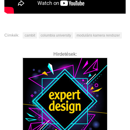
Címkék:
cambit
columbia university
moduláris kamera rendszer
Hirdetések: