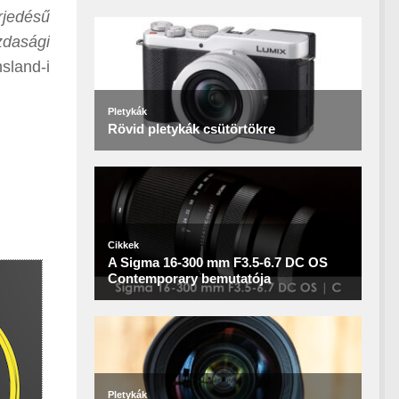
rjedésű
zdasági
sland-i