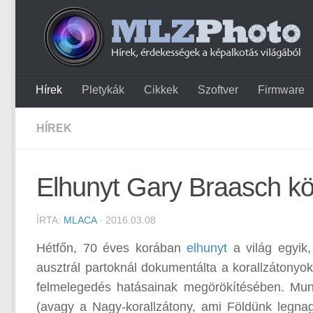
Hírek
Pletykák
Cikkek
Szoftver
Firmware
HÍREK
Elhunyt Gary Braasch kö
ÍRTA:
MLACA
· 2016.03.08
Hétfőn, 70 éves korában
elhunyt
a világ egyik,
ausztrál partoknál dokumentálta a korallzátonyok
felmelegedés hatásainak megörökítésében. Munk
(avagy a Nagy-korallzátony, ami Földünk legnag