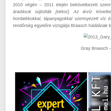
2010 végén – 2011 elején bekövetkezett szenny
áradások sújtották [ekkor]. Az árvíz követk
hordalékokkal, tápanyagokkal szennyezett víz ér
rendőrség egyelőre vizsgálja Braasch halálának k
Gray Braasch –