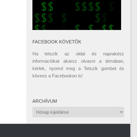
FACEBOOK KÖVETŐK
Ha tetszik az oldal és naprakész
információkat akarsz olvasni a témában,
kérlek, nyomd meg a Tetszik gombot és
kövess a
Facebookon
is!
ARCHÍVUM
Archívum