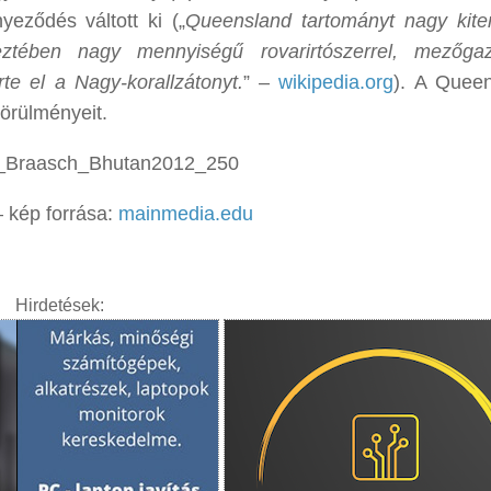
eződés váltott ki („
Queensland tartományt nagy kite
eztében nagy mennyiségű rovarirtószerrel, mezőga
te el a Nagy-korallzátonyt.
” –
wikipedia.org
). A Queen
örülményeit.
 kép forrása:
mainmedia.edu
Hirdetések: