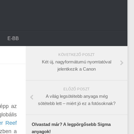
E-BB
KÖVETKEZŐ POSZT
Két új, nagyformátumú nyomtatóval
jelentkezik a Canon
ELŐZŐ POSZT
A világ legsötétebb anyaga még
sötétebb lett – miért jó ez a fotósoknak?
 épp az
lobális
er Reef
Olvastad már? A legpörgősebb Sigma
szben a
anyagok!