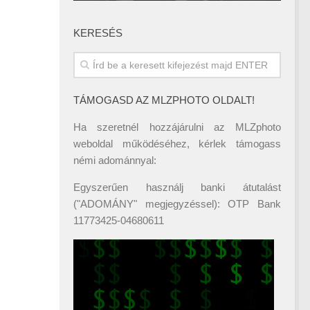
KERESÉS
TÁMOGASD AZ MLZPHOTO OLDALT!
Ha szeretnél hozzájárulni az MLZphoto
weboldal működéséhez, kérlek támogass
némi adománnyal:
Egyszerűen használj banki átutalást
("ADOMÁNY" megjegyzéssel): OTP Bank
11773425-04680611