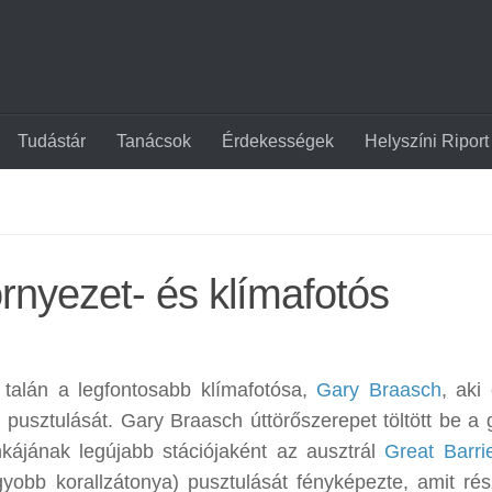
Tudástár
Tanácsok
Érdekességek
Helyszíni Riport
rnyezet- és klímafotós
 talán a legfontosabb klímafotósa,
Gary Braasch
, aki
 pusztulását. Gary Braasch úttörőszerepet töltött be a g
ájának legújabb stációjaként az ausztrál
Great Barri
yobb korallzátonya) pusztulását fényképezte, amit ré