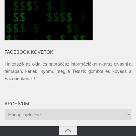
FACEBOOK KÖVETŐK
Ha tetszik az oldal és naprakész információkat akarsz olvasni a
témában, kérlek, nyomd meg a Tetszik gombot és kövess a
Facebookon
is!
ARCHÍVUM
Archívum