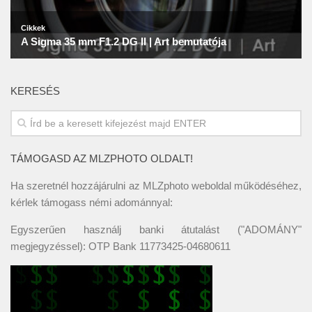
KERESÉS
TÁMOGASD AZ MLZPHOTO OLDALT!
Ha szeretnél hozzájárulni az MLZphoto weboldal működéséhez,
kérlek támogass némi adománnyal:
Egyszerűen használj banki átutalást ("ADOMÁNY"
megjegyzéssel): OTP Bank 11773425-04680611