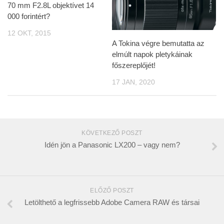
70 mm F2.8L objektívet 14
000 forintért?
12 OKT, 2015
A Tokina végre bemutatta az
elmúlt napok pletykáinak
főszereplőjét!
17 JAN, 2020
KÖVETKEZŐ POSZT
Idén jön a Panasonic LX200 – vagy nem?
ELŐZŐ POSZT
Letölthető a legfrissebb Adobe Camera RAW és társai