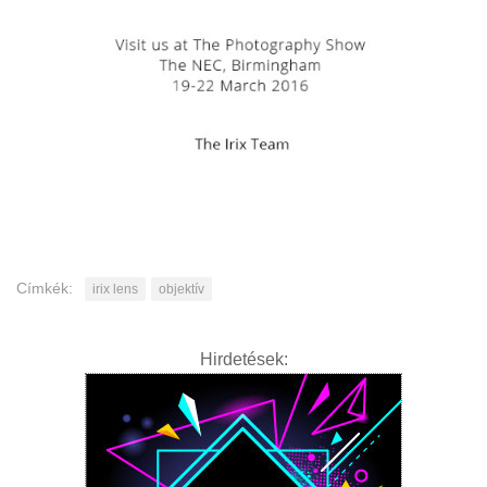
Címkék:
irix lens
objektív
Hirdetések: