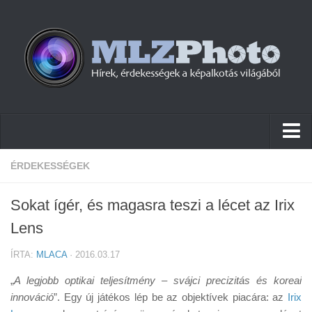
Hírek
ÉRDEKESSÉGEK
Pletykák
Sokat ígér, és magasra teszi a lécet az Irix
Cikkek
Lens
Szoftver
ÍRTA:
MLACA
· 2016.03.17
Firmware
„
A legjobb optikai teljesítmény – svájci precizitás és koreai
Tudástár
innováció
”. Egy új játékos lép be az objektívek piacára: az
Irix