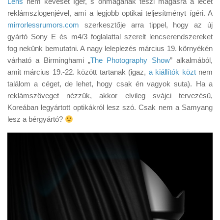
Lens
nem keveset ígér, s önmagának teszi magasra a lécet
Tanácsok
reklámszlogenjével, ami a legjobb optikai teljesítményt ígéri. A
Érdekességek
mirrorlessrumors.com
szerkesztője arra tippel, hogy az új
gyártó Sony E és m4/3 foglalattal szerelt lencserendszereket
Helyszíni Riport
fog nekünk bemutatni. A nagy leleplezés március 19. környékén
E-BB
várható a Birminghami „
The Photography Show
” alkalmából,
amit március 19.-22. között tartanak (igaz,
a kiállítók közt
nem
találom a céget, de lehet, hogy csak én vagyok suta). Ha a
reklámszöveget nézzük, akkor elvileg svájci tervezésű,
Koreában legyártott optikákról lesz szó. Csak nem a Samyang
lesz a bérgyártó?