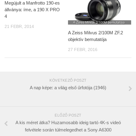
Megújult a Manfrotto 190-es
állványa: íme, a 190 X PRO
4
21 FEBR, 2014
A Zeiss Milvus 2/100M ZF.2
objektív bemutatója
27 FEBR, 2016
KÖVETKEZŐ POSZT
A nap képe: a világ első űrfotója (1946)
ELŐZŐ POSZT
A kis méret átka? Huzamosabb ideig tartó 4K-s videó
felvétele során túlmelegedhet a Sony A6300