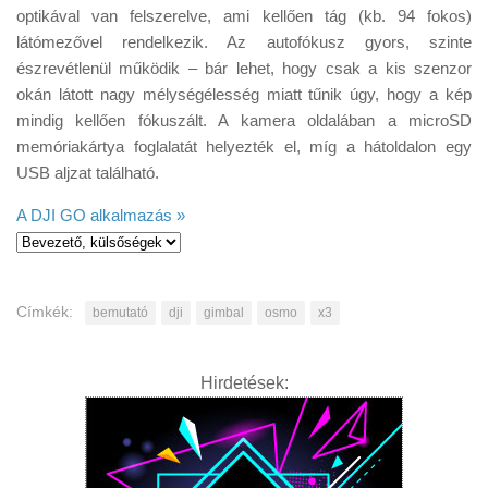
optikával van felszerelve, ami kellően tág (kb. 94 fokos)
látómezővel rendelkezik. Az autofókusz gyors, szinte
észrevétlenül működik – bár lehet, hogy csak a kis szenzor
okán látott nagy mélységélesség miatt tűnik úgy, hogy a kép
mindig kellően fókuszált. A kamera oldalában a microSD
memóriakártya foglalatát helyezték el, míg a hátoldalon egy
USB aljzat található.
A DJI GO alkalmazás »
Címkék:
bemutató
dji
gimbal
osmo
x3
Hirdetések: