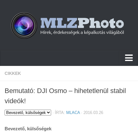
Hírek
CIKKEK
Pletykák
Bemutató: DJI Osmo – hihetetlenül stabil
Cikkek
videók!
Szoftver
·
ÍRTA:
MLACA
· 2016.03.26
Firmware
Bevezető, külsőségek
Tudástár