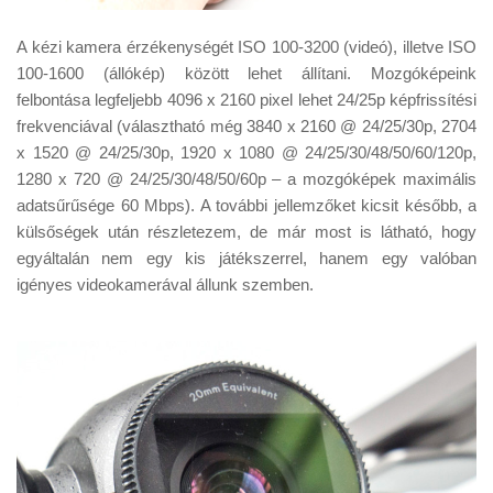
A kézi kamera érzékenységét ISO 100-3200 (videó), illetve ISO
100-1600 (állókép) között lehet állítani. Mozgóképeink
felbontása legfeljebb 4096 x 2160 pixel lehet 24/25p képfrissítési
frekvenciával (választható még 3840 x 2160 @ 24/25/30p, 2704
x 1520 @ 24/25/30p, 1920 x 1080 @ 24/25/30/48/50/60/120p,
1280 x 720 @ 24/25/30/48/50/60p – a mozgóképek maximális
adatsűrűsége 60 Mbps). A további jellemzőket kicsit később, a
külsőségek után részletezem, de már most is látható, hogy
egyáltalán nem egy kis játékszerrel, hanem egy valóban
igényes videokamerával állunk szemben.