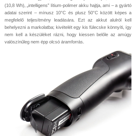
(10,8 Wh), „intelligens” lítium-polimer akku hajtja, ami – a gyártó
adatai szerint – mínusz 10°C és plusz 50°C között képes a
megfelelő teljesítmény leadására. Ezt az akkut alulról kell
behelyezni a markolatba; kivételét egy kis fülecske könnyíti, így
nem kell a készüléket rázni, hogy kiessen belőle az amúgy
valószínűleg nem épp olcsó áramforrás.