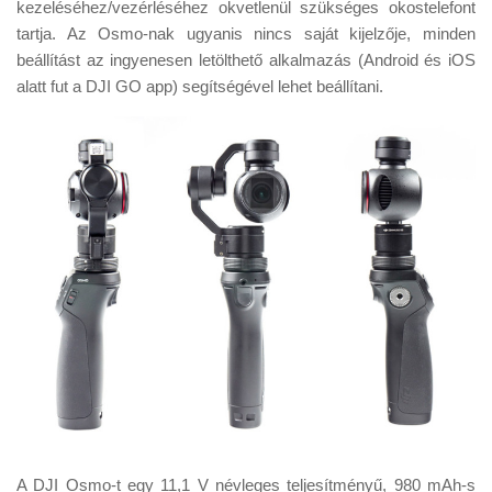
kezeléséhez/vezérléséhez okvetlenül szükséges okostelefont
tartja. Az Osmo-nak ugyanis nincs saját kijelzője, minden
beállítást az ingyenesen letölthető alkalmazás (Android és iOS
alatt fut a DJI GO app) segítségével lehet beállítani.
A DJI Osmo-t egy 11,1 V névleges teljesítményű, 980 mAh-s