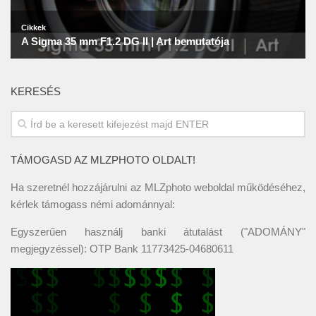
KERESÉS
TÁMOGASD AZ MLZPHOTO OLDALT!
Ha szeretnél hozzájárulni az MLZphoto weboldal működéséhez,
kérlek támogass némi adománnyal:
Egyszerűen használj banki átutalást ("ADOMÁNY"
megjegyzéssel): OTP Bank 11773425-04680611