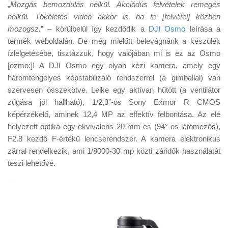
Tanácsok
„
Mozgás bemozdulás nélkül. Akciódús felvételek remegés
nélkül. Tökéletes videó akkor is, ha te [felvétel] közben
Érdekességek
mozogsz.
” – körülbelül így kezdődik a
DJI Osmo
leírása a
termék weboldalán. De még mielőtt belevágnánk a készülék
Helyszíni Riport
ízlelgetésébe, tisztázzuk, hogy valójában mi is ez az Osmo
E-BB
[ozmo:]! A DJI Osmo egy olyan kézi kamera, amely egy
háromtengelyes képstabilizáló rendszerrel (a gimballal) van
szervesen összekötve. Lelke egy aktívan hűtött (a ventilátor
zúgása jól hallható), 1/2,3”-os Sony Exmor R CMOS
képérzékelő, aminek 12,4 MP az effektív felbontása. Az elé
helyezett optika egy ekvivalens 20 mm-es (94°-os látómezős),
F2.8 kezdő F-értékű lencserendszer. A kamera elektronikus
zárral rendelkezik, ami 1/8000-30 mp közti záridők használatát
teszi lehetővé.