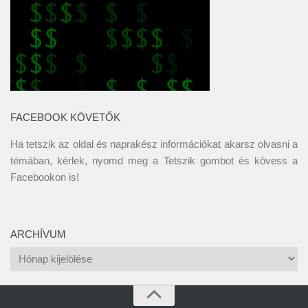
FACEBOOK KÖVETŐK
Ha tetszik az oldal és naprakész információkat akarsz olvasni a
témában, kérlek, nyomd meg a Tetszik gombot és kövess a
Facebookon
is!
ARCHÍVUM
Archívum