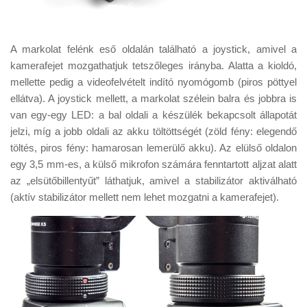
A markolat felénk eső oldalán található a joystick, amivel a
kamerafejet mozgathatjuk tetszőleges irányba. Alatta a kioldó,
mellette pedig a videofelvételt indító nyomógomb (piros pöttyel
ellátva). A joystick mellett, a markolat szélein balra és jobbra is
van egy-egy LED: a bal oldali a készülék bekapcsolt állapotát
jelzi, míg a jobb oldali az akku töltöttségét (zöld fény: elegendő
töltés, piros fény: hamarosan lemerülő akku). Az elülső oldalon
egy 3,5 mm-es, a külső mikrofon számára fenntartott aljzat alatt
az „elsütőbillentyűt” láthatjuk, amivel a stabilizátor aktiválható
(aktív stabilizátor mellett nem lehet mozgatni a kamerafejet).