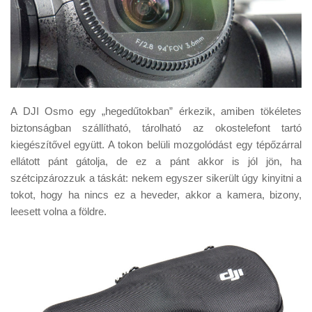
A DJI Osmo egy „hegedűtokban” érkezik, amiben tökéletes
biztonságban szállítható, tárolható az okostelefont tartó
kiegészítővel együtt. A tokon belüli mozgolódást egy tépőzárral
ellátott pánt gátolja, de ez a pánt akkor is jól jön, ha
szétcipzározzuk a táskát: nekem egyszer sikerült úgy kinyitni a
tokot, hogy ha nincs ez a heveder, akkor a kamera, bizony,
leesett volna a földre.