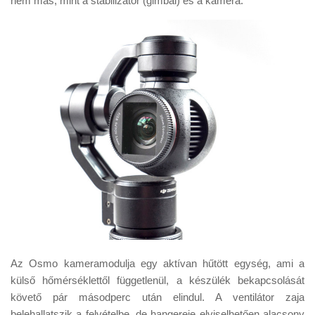
nem más, mint a stabilizátor (gimbal) és a kamera.
Az Osmo kameramodulja egy aktívan hűtött egység, ami a
külső hőmérséklettől függetlenül, a készülék bekapcsolását
követő pár másodperc után elindul. A ventilátor zaja
belehallatszik a felvételbe, de hangereje elviselhetően alacsony