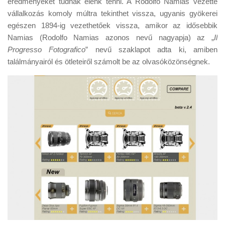
eredményeket tudnak elénk tenni. A Rodolfo Namias vezette
Tanácsok
vállalkozás komoly múltra tekinthet vissza, ugyanis gyökerei
Érdekességek
egészen 1894-ig vezethetőek vissza, amikor az idősebbik
Namias (Rodolfo Namias azonos nevű nagyapja) az „
Il
Helyszíni Riport
Progresso Fotografico
” nevű szaklapot adta ki, amiben
E-BB
találmányairól és ötleteiről számolt be az olvasóközönségnek.