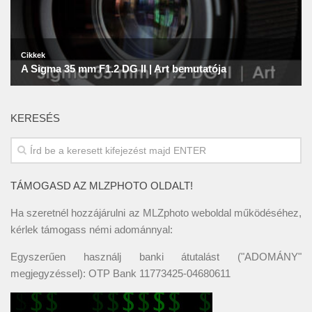
KERESÉS
TÁMOGASD AZ MLZPHOTO OLDALT!
Ha szeretnél hozzájárulni az MLZphoto weboldal működéséhez,
kérlek támogass némi adománnyal:
Egyszerűen használj banki átutalást ("ADOMÁNY"
megjegyzéssel): OTP Bank 11773425-04680611