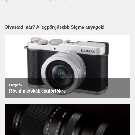
Olvastad már? A legpörgősebb Sigma anyagok!