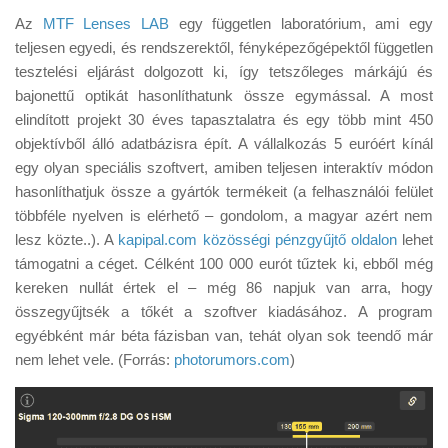
Az
MTF Lenses LAB
egy független laboratórium, ami egy
teljesen egyedi, és rendszerektől, fényképezőgépektől független
tesztelési eljárást dolgozott ki, így tetszőleges márkájú és
bajonettű optikát hasonlíthatunk össze egymással. A most
elindított projekt 30 éves tapasztalatra és egy több mint 450
objektívből álló adatbázisra épít. A vállalkozás 5 euróért kínál
egy olyan speciális szoftvert, amiben teljesen interaktív módon
hasonlíthatjuk össze a gyártók termékeit (a felhasználói felület
többféle nyelven is elérhető – gondolom, a magyar azért nem
lesz közte..). A
kapipal.com közösségi pénzgyűjtő oldalon
lehet
támogatni a céget. Célként 100 000 eurót tűztek ki, ebből még
kereken nullát értek el – még 86 napjuk van arra, hogy
összegyűjtsék a tőkét a szoftver kiadásához. A program
egyébként már béta fázisban van, tehát olyan sok teendő már
nem lehet vele. (Forrás:
photorumors.com
)