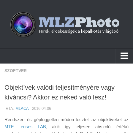
Hírek
SZOFTVER
Pletykák
Objektívek valódi teljesítményére vagy
Cikkek
kíváncsi? Akkor ez neked való lesz!
Szoftver
ÍRTA:
MLACA
· 2016.04.06
Firmware
Rendszer- és gépfüggetlen módon teszteli az objektíveket az
Tudástár
MTF Lenses LAB
, akik így teljesen abszolút értékű