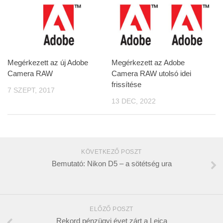
Megérkezett az új Adobe
Megérkezett az Adobe
Camera RAW
Camera RAW utolsó idei
frissítése
7 SZEPT, 2017
13 DEC, 2022
KÖVETKEZŐ POSZT
Bemutató: Nikon D5 – a sötétség ura
ELŐZŐ POSZT
Rekord pénzügyi évet zárt a Leica