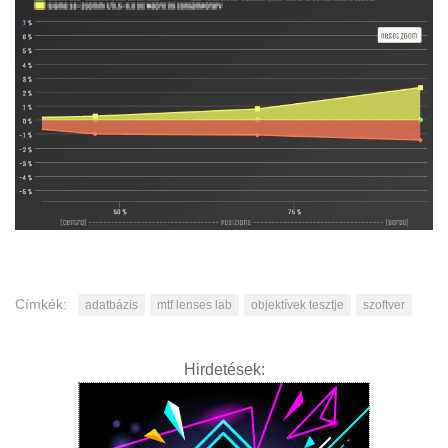
Címkék:
adatbázis
mtf lenses lab
objektívek tesztje
szoftver
Hirdetések: