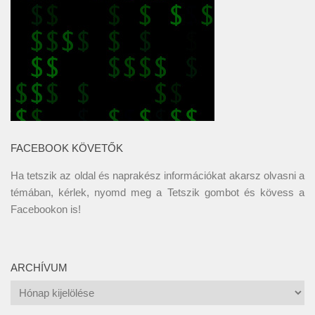
FACEBOOK KÖVETŐK
Ha tetszik az oldal és naprakész információkat akarsz olvasni a
témában, kérlek, nyomd meg a Tetszik gombot és kövess a
Facebookon
is!
ARCHÍVUM
Archívum