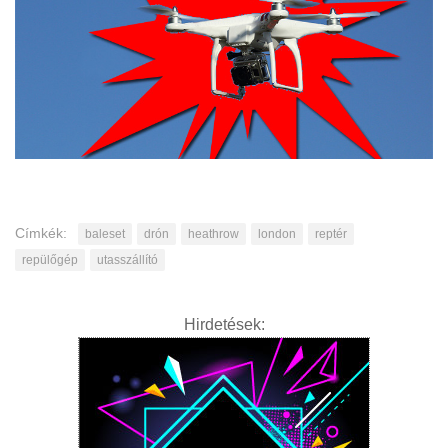
Címkék:
baleset
drón
heathrow
london
reptér
repülőgép
utasszállító
Hirdetések: