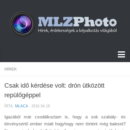
Hírek
HÍREK
Pletykák
Csak idő kérdése volt: drón ütközött
Cikkek
repülőgéppel
Szoftver
ÍRTA:
MLACA
· 2016.04.18
Firmware
Igazából már csodálkoztam is, hogy a sok szabály- és
Tudástár
törvénysértő ember miatt hogyhogy nem történt még baleset?