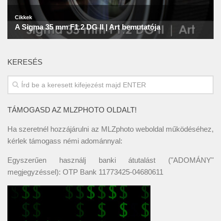
KERESÉS
TÁMOGASD AZ MLZPHOTO OLDALT!
Ha szeretnél hozzájárulni az MLZphoto weboldal működéséhez,
kérlek támogass némi adománnyal:
Egyszerűen használj banki átutalást ("ADOMÁNY"
megjegyzéssel): OTP Bank 11773425-04680611