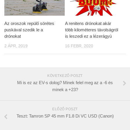
Az oroszok repülő sörétes
A renitens drónokat akár
puskával szedik le a
több kilométeres távolságról
drónokat
is leszedi ez a lézerágyú
2 ÁPR, 2019
16 FEBR, 2020
KÖVETKEZŐ POSZT
Mi is ez az EV-s dolog? Minek felel meg az a -6 és
minek a +23?
ELŐZŐ POSZT
Teszt: Tamron SP 45 mm F1.8 Di VC USD (Canon)