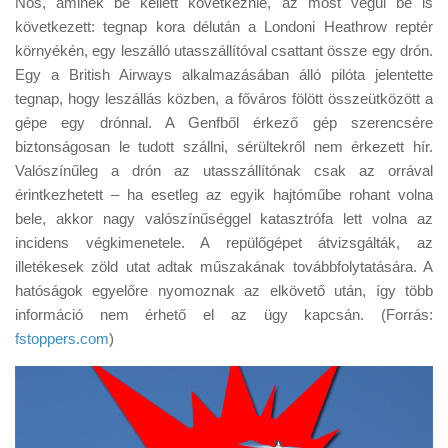
Nos, aminek be kellett következnie, az most végül be is
Tanácsok
következett: tegnap kora délután a Londoni Heathrow reptér
Érdekességek
környékén, egy leszálló utasszállítóval csattant össze egy drón.
Egy a British Airways alkalmazásában álló pilóta jelentette
Helyszíni Riport
tegnap, hogy leszállás közben, a főváros fölött összeütközött a
E-BB
gépe egy drónnal. A Genfből érkező gép szerencsére
biztonságosan le tudott szállni, sérültekről nem érkezett hír.
Valószínűleg a drón az utasszállítónak csak az orrával
érintkezhetett – ha esetleg az egyik hajtóműbe rohant volna
bele, akkor nagy valószínűséggel katasztrófa lett volna az
incidens végkimenetele. A repülőgépet átvizsgálták, az
illetékesek zöld utat adtak műszakának továbbfolytatására. A
hatóságok egyelőre nyomoznak az elkövető után, így több
információ nem érhető el az ügy kapcsán. (Forrás:
fstoppers.com
)