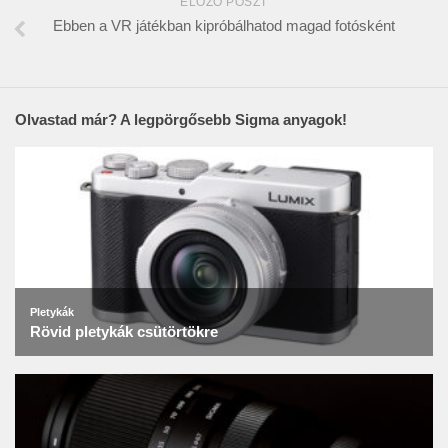
ELŐZŐ POSZT
Ebben a VR játékban kipróbálhatod magad fotósként
Olvastad már? A legpörgősebb Sigma anyagok!