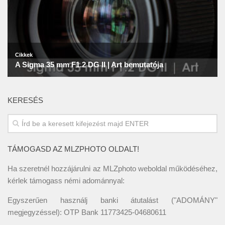
KERESÉS
TÁMOGASD AZ MLZPHOTO OLDALT!
Ha szeretnél hozzájárulni az MLZphoto weboldal működéséhez,
kérlek támogass némi adománnyal:
Egyszerűen használj banki átutalást ("ADOMÁNY"
megjegyzéssel): OTP Bank 11773425-04680611