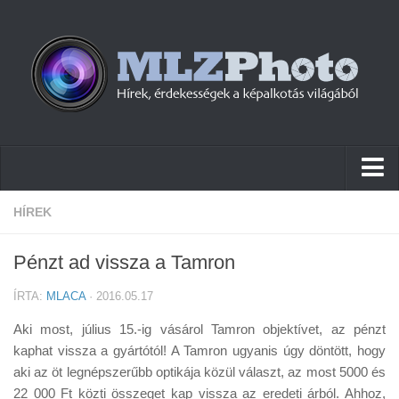
Hírek
HÍREK
Pletykák
Pénzt ad vissza a Tamron
Cikkek
ÍRTA:
MLACA
· 2016.05.17
Szoftver
Aki most, július 15.-ig vásárol Tamron objektívet, az pénzt
Firmware
kaphat vissza a gyártótól! A Tamron ugyanis úgy döntött, hogy
aki az öt legnépszerűbb optikája közül választ, az most 5000 és
Tudástár
22 000 Ft közti összeget kap vissza az eredeti árból. Ahhoz,