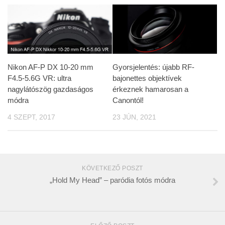
Nikon AF-P DX 10-20 mm
Gyorsjelentés: újabb RF-
F4.5-5.6G VR: ultra
bajonettes objektívek
nagylátószög gazdaságos
érkeznek hamarosan a
módra
Canontól!
4 SZEPT, 2017
23 JÚN, 2021
KÖVETKEZŐ POSZT
„Hold My Head” – paródia fotós módra