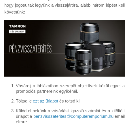
Tanácsok
hogy jogosultak legyünk a visszajáróra, alábbi három lépést kell
követnünk:
Érdekességek
Helyszíni Riport
E-BB
Vásárolj a táblázatban szereplő objektívek közül egyet a
promóciós partnereink egyikénél.
Töltsd le
ezt az űrlapot
és töltsd ki.
Küldd el nekünk a vásárlást igazoló számlát és a kitöltött
űrlapot a
penzvisszaterites@computeremporium.hu
email
címre.