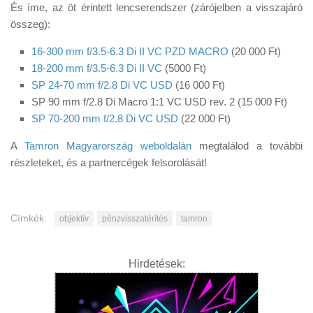
És íme, az öt érintett lencserendszer (zárójelben a visszajáró
összeg):
16-300 mm f/3.5-6.3 Di II VC PZD MACRO
(20 000 Ft)
18-200 mm f/3.5-6.3 Di II VC
(5000 Ft)
SP 24-70 mm f/2.8 Di VC USD
(16 000 Ft)
SP 90 mm f/2.8 Di Macro 1:1 VC USD rev. 2 (15 000 Ft)
SP 70-200 mm f/2.8 Di VC USD
(22 000 Ft)
A
Tamron Magyarország weboldalán
megtalálod a további
részleteket, és a partnercégek felsorolását!
Címkék:
objektív
pénzvisszatérítés
tamron
Hirdetések: