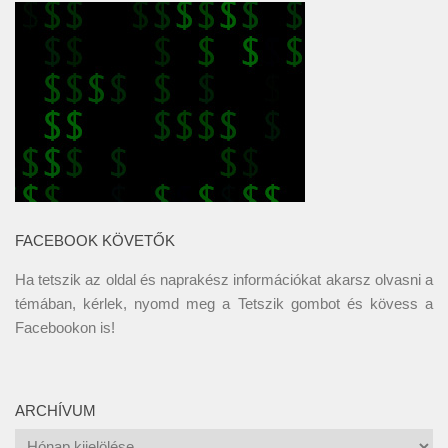
FACEBOOK KÖVETŐK
Ha tetszik az oldal és naprakész információkat akarsz olvasni a
témában, kérlek, nyomd meg a Tetszik gombot és kövess a
Facebookon
is!
ARCHÍVUM
Archívum