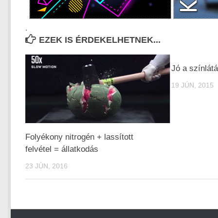
.
EZEK IS ÉRDEKELHETNEK...
Jó a színlátá
19 JÚN, 2015
Folyékony nitrogén + lassított
felvétel = állatkodás
23 JÚN, 2016