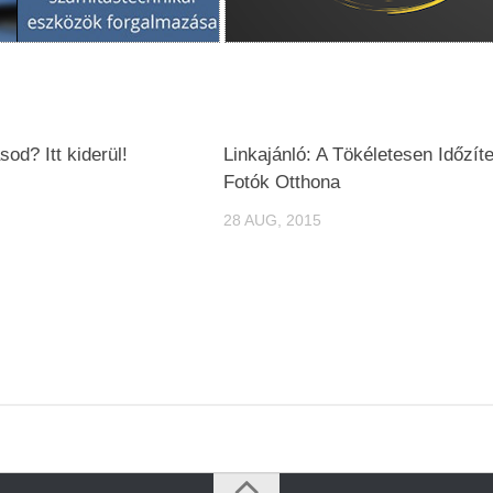
sod? Itt kiderül!
Linkajánló: A Tökéletesen Időzíte
Fotók Otthona
28 AUG, 2015