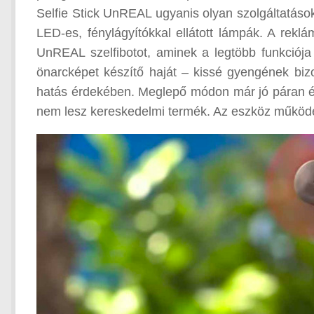
Selfie Stick UnREAL ugyanis olyan szolgáltatáso
LED-es, fénylágyítókkal ellátott lámpák. A rekl
UnREAL szelfibotot, aminek a legtöbb funkciója
önarcképet készítő haját – kissé gyengének bizo
hatás érdekében. Meglepő módon már jó páran ér
nem lesz kereskedelmi termék. Az eszköz működés