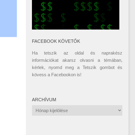
FACEBOOK KÖVETŐK
Ha tetszik az oldal és naprakész
információkat akarsz olvasni a témában,
kérlek, nyomd meg a Tetszik gombot és
kövess a
Facebookon
is!
ARCHÍVUM
Archívum