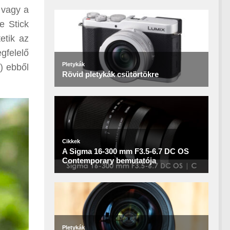
 vagy a
e Stick
etik az
gfelelő
) ebből