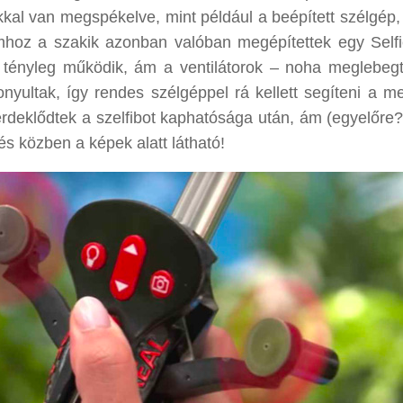
kkal van megspékelve, mint például a beépített szélgép,
ámhoz a szakik azonban valóban megépítettek egy Selfi
 tényleg működik, ám a ventilátorok – noha meglebegt
nyultak, így rendes szélgéppel rá kellett segíteni a me
deklődtek a szelfibot kaphatósága után, ám (egyelőre?
 közben a képek alatt látható!