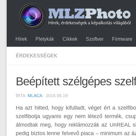
Hírek
Pletykák
Cikkek
Szoftver
Firmware
ÉRDEKESSÉGEK
Beépített szélgépes szelf
ÍRTA:
MLACA
· 2016.05.19
Ha azt hitted, hogy kifulladt, véget ért a szelf
szelfibotja ugyanis egy nem létező termék, cs
álmodtak meg, hogy reklámozzák az UnREAL s
pedig biztos lenne felvevő piaca – minimum az 