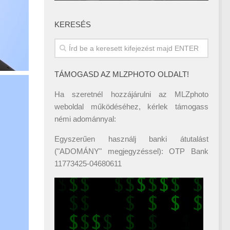
KERESÉS
TÁMOGASD AZ MLZPHOTO OLDALT!
Ha szeretnél hozzájárulni az MLZphoto
weboldal működéséhez, kérlek támogass
némi adománnyal:
Egyszerűen használj banki átutalást
("ADOMÁNY" megjegyzéssel): OTP Bank
11773425-04680611