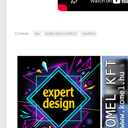
Címkék:
fun
Selfie Stick UnREAL
szelfibot