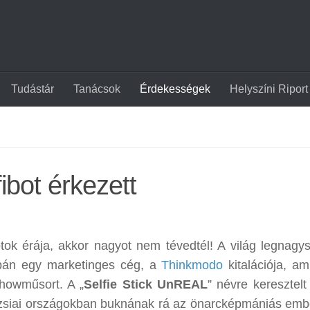
Tudástár
Tanácsok
Érdekességek
Helyszíni Riport
ibot érkezett
ibotok érája, akkor nagyot nem tévedtél! A világ legnagy
upán egy marketinges cég, a
Thinkmodo
kitalációja, am
howműsort. A „
Selfie Stick UnREAL
” névre keresztelt
ázsiai országokban buknának rá az önarcképmániás emb