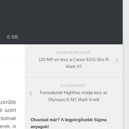
E-BB
KÖVETKEZŐ POSZT
120 MP-es lesz a Canon EOS 5Ds R
Mark II?
ELŐZŐ POSZT
Formabontó HighRes módja lesz az
Olympus E-M1 Mark II-nek
szerűbb
it azért
 botnak
Olvastad már? A legpörgősebb Sigma
erek. A
anyagok!