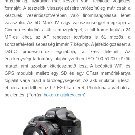
műszakilag, fizikailag már készen van, felöltötte végleges
Tanácsok
formáját. A tesztelők visszajelzéseire valószínűleg már csak a
Érdekességek
készülék vezérlőszoftverében való finomhangolással lehet
válaszolni. Az 5D Mark IV nagy valószínűséggel megkapja a
Helyszíni Riport
Cinema családból a 4K-s mozgóképet, a full frame lapkája 24
E-BB
MP-es lehet, az AF rendszer továbbra is 61 mezős, a
sorozatfelvételi sebesség immár 7 kép/mp. A jelfeldolgozásért a
DiG!C processzorok legújabbja, a 7-es felelhet. Az
érzékenységi tartomány alaphelyzetben ISO 100-51200 között
marad, ami azonban kiterjeszthető lesz. A beépített WiFi és
GPS modulok mellett egy SD és egy CFast memóriakártya
foglalat várja majd a tárolóegységeket. Az akkumulátor új lesz,
ebben a modellben az LP-E20 kap teret. Photokinára várható a
bejelentés. (Forrás:
bokeh.digitalrev.com
)