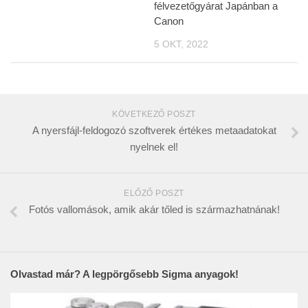
félvezetőgyárat Japánban a
Canon
5 OKT, 2022
KÖVETKEZŐ POSZT
A nyersfájl-feldogozó szoftverek értékes metaadatokat
nyelnek el!
ELŐZŐ POSZT
Fotós vallomások, amik akár tőled is származhatnának!
Olvastad már? A legpörgősebb Sigma anyagok!