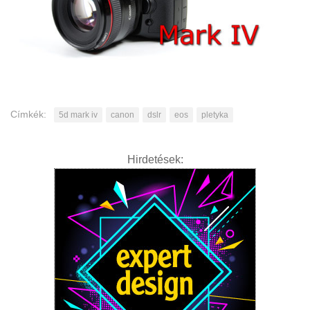
Címkék:
5d mark iv
canon
dslr
eos
pletyka
Hirdetések: