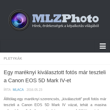
Hírek
PLETYKÁK
Pletykák
Egy maréknyi kiválasztott fotós már teszteli
Cikkek
a Canon EOS 5D Mark IV-et
Szoftver
ÍRTA:
MLACA
· 2016.05.23
Firmware
Állítólag egy maréknyi szerencsés, „kiválasztott” profi fotós már
Tudástár
teszteli a Canon EOS 5D Mark IV vázat, tehát a masina