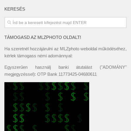
KERESÉS
TÁMOGASD AZ MLZPHOTO OLDALT!
Ha szeretnél hozzájárulni az MLZphoto weboldal működéséhez,
kérlek támogass némi adománnyal:
Egyszerűen használj banki átutalást ("ADOMÁNY"
megjegyzéssel): OTP Bank 11773425-04680611