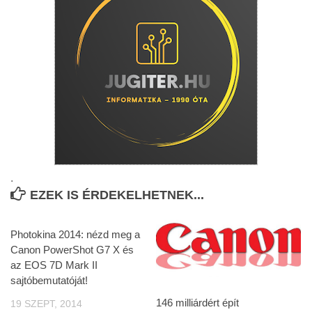
.
EZEK IS ÉRDEKELHETNEK...
Photokina 2014: nézd meg a
Canon PowerShot G7 X és
az EOS 7D Mark II
sajtóbemutatóját!
146 milliárdért épít
19 SZEPT, 2014