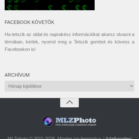
FACEBOOK KÖVETŐK
Ha tetszik az oldal és naprakész információkat akarsz olvasni a
témában, kérlek, nyomd meg a Tetszik gombot és kövess a
Facebookon
is!
ARCHÍVUM
Archívum
MLZphoto © 2011-2026. Minden jog fenntartva. |
Adatkezelesi