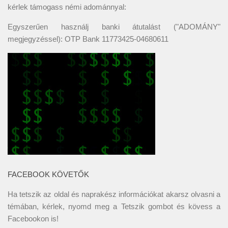
kérlek támogass némi adománnyal:
Egyszerűen használj banki átutalást ("ADOMÁNY"
megjegyzéssel): OTP Bank 11773425-04680611
FACEBOOK KÖVETŐK
Ha tetszik az oldal és naprakész információkat akarsz olvasni a
témában, kérlek, nyomd meg a Tetszik gombot és kövess a
Facebookon
is!