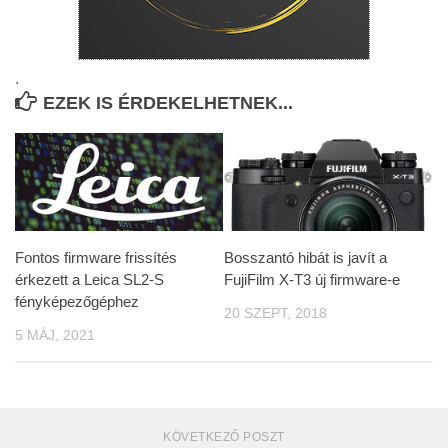
.
EZEK IS ÉRDEKELHETNEK...
Fontos firmware frissítés
Bosszantó hibát is javít a
érkezett a Leica SL2-S
FujiFilm X-T3 új firmware-e
fényképezőgéphez
20 SZEPT, 2018
5 MÁJ, 2021
KÖVETKEZŐ POSZT