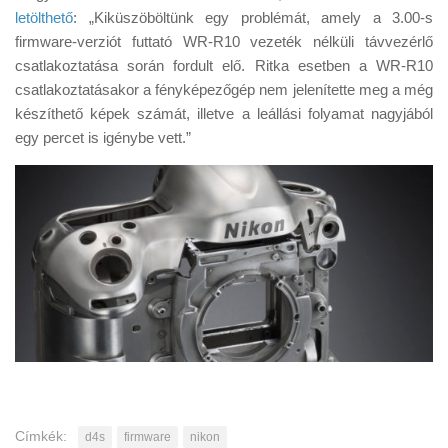
Tanácsok
letölthető
: „Kiküszöböltünk egy problémát, amely a 3.00-s
firmware-verziót futtató WR-R10 vezeték nélküli távvezérlő
Érdekességek
csatlakoztatása során fordult elő. Ritka esetben a WR-R10
Helyszíni Riport
csatlakoztatásakor a fényképezőgép nem jelenítette meg a még
készíthető képek számát, illetve a leállási folyamat nagyjából
E-BB
egy percet is igénybe vett.”
Címkék:
d4s
firmware
nikon