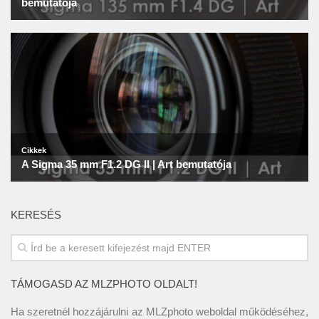
KERESÉS
TÁMOGASD AZ MLZPHOTO OLDALT!
Ha szeretnél hozzájárulni az MLZphoto weboldal működéséhez,