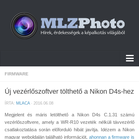
Hírek
FIRMWARE
Pletykák
Új vezérlőszoftver tölthető a Nikon D4s-hez
Cikkek
ÍRTA:
MLACA
· 2016.06.08
Szoftver
Megjelent és máris letölthető a Nikon D4s C.1.31 számú
Firmware
vezérlőszoftvere, amely a WR-R10 vezeték nélküli távvezérlő
csatlakoztatása során előforduló hibát javítja. Idézem a Nikon
Tudástár
magyar weboldalán található információt,
ahonnan a firmware is