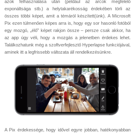
azok felhasználása után (például az arcok megfelelő
exponáltsága stb.) a helytakarékosság érdekében törli az
összes többi képet, amit a témáról készített(ünk). A Microsoft
Pix ezen túlmenően képes arra is, hogy egy sor hasonló fotóból
egy mozgó, „élő” képet rakjon össze – persze csak akkor, ha
az app úgy véli, hogy a mozgás a jelenetben érdekes lehet.
Találkozhatunk még a szoftverfejlesztő Hyperlapse funkciójával,
aminek itt a legfrissebb változata áll rendelkezésünkre.
A Pix érdekessége, hogy idővel egyre jobban, hatékonyabban