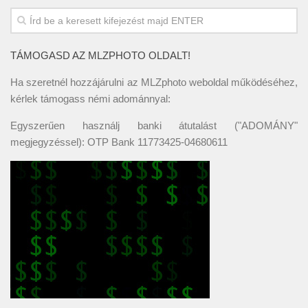
TÁMOGASD AZ MLZPHOTO OLDALT!
Ha szeretnél hozzájárulni az MLZphoto weboldal működéséhez,
kérlek támogass némi adománnyal:
Egyszerűen használj banki átutalást ("ADOMÁNY"
megjegyzéssel): OTP Bank 11773425-04680611