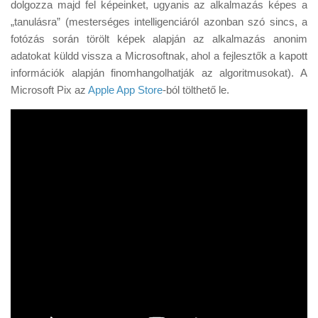
dolgozza majd fel képeinket, ugyanis az alkalmazás képes a
„tanulásra” (mesterséges intelligenciáról azonban szó sincs, a
fotózás során törölt képek alapján az alkalmazás anonim
adatokat küldd vissza a Microsoftnak, ahol a fejlesztők a kapott
információk alapján finomhangolhatják az algoritmusokat). A
Microsoft Pix az
Apple App Store
-ból tölthető le.