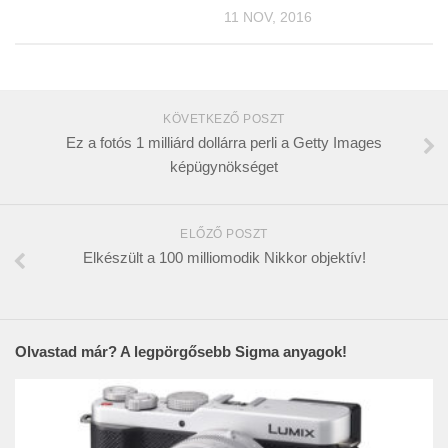
11 NOV, 2016
KÖVETKEZŐ POSZT
Ez a fotós 1 milliárd dollárra perli a Getty Images
képügynökséget
ELŐZŐ POSZT
Elkészült a 100 milliomodik Nikkor objektív!
Olvastad már? A legpörgősebb Sigma anyagok!