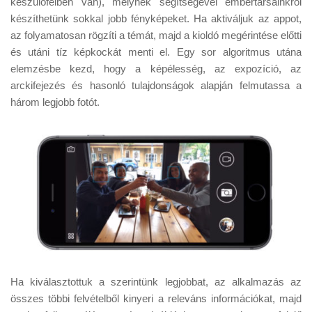
készülőfélben van), melynek segítségével embertársainkról
Tanácsok
készíthetünk sokkal jobb fényképeket. Ha aktiváljuk az appot,
Érdekességek
az folyamatosan rögzíti a témát, majd a kioldó megérintése előtti
és utáni tíz képkockát menti el. Egy sor algoritmus utána
Helyszíni Riport
elemzésbe kezd, hogy a képélesség, az expozíció, az
E-BB
arckifejezés és hasonló tulajdonságok alapján felmutassa a
három legjobb fotót.
Ha kiválasztottuk a szerintünk legjobbat, az alkalmazás az
összes többi felvételből kinyeri a releváns információkat, majd