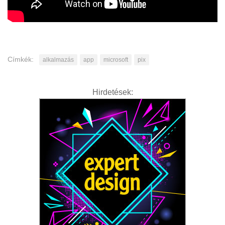
Címkék:
alkalmazás
app
microsoft
pix
Hirdetések: