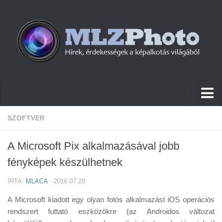
Hírek
SZOFTVER
Pletykák
A Microsoft Pix alkalmazásával jobb
Cikkek
fényképek készülhetnek
Szoftver
ÍRTA:
MLACA
· 2016.07.28
Firmware
A Microsoft kiadott egy olyan fotós alkalmazást iOS operációs
Tudástár
rendszert futtató eszközökre (az Androidos változat