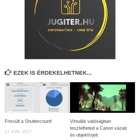
.
EZEK IS ÉRDEKELHETNEK...
Frissült a Shuttercount!
Virtuális valóságban
tesztelheted a Canon vázait
27 JÚN, 2017
és objektívjeit