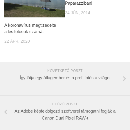
Paparazziban!
24 JÚN, 2014
A koronavírus megtizedelte
a lesifotósok számát
22 ÁPR, 2020
KÖVETKEZŐ POSZT
Így látja egy átlagember és a profi fotós a világot
ELŐZŐ POSZT
Az Adobe képfeldolgozó szoftverei támogatni fogják a
Canon Dual Pixel RAW-t