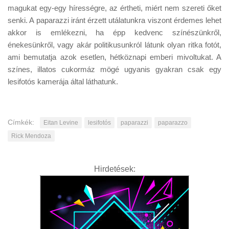
magukat egy-egy hírességre, az értheti, miért nem szereti őket
senki. A paparazzi iránt érzett utálatunkra viszont érdemes lehet
akkor is emlékezni, ha épp kedvenc színészünkről,
énekesünkről, vagy akár politikusunkról látunk olyan ritka fotót,
ami bemutatja azok esetlen, hétköznapi emberi mivoltukat. A
színes, illatos cukormáz mögé ugyanis gyakran csak egy
lesifotós kamerája által láthatunk.
Címkék:
Eitan Levine
lesifotós
paparazzi
paparazzo
Rick Mendoza
Hirdetések: