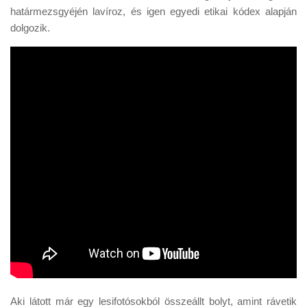
határmezsgyéjén lavíroz, és igen egyedi etikai kódex alapján
dolgozik.
Aki látott már egy lesifotósokból összeállt bolyt, amint rávetik