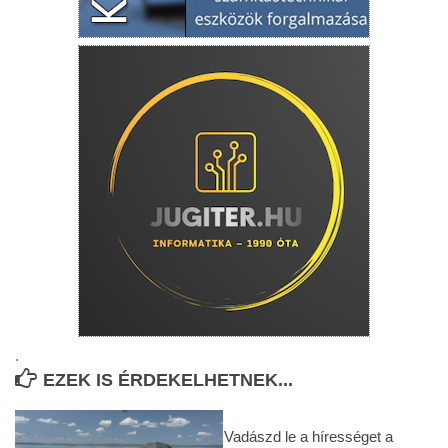
.
EZEK IS ÉRDEKELHETNEK...
Vadászd le a hírességet a