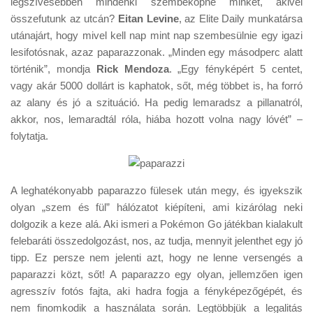
legszívesebben mindenki szembeköpne minket, akivel
Tanácsok
összefutunk az utcán?
Eitan Levine
, az Elite Daily munkatársa
Érdekességek
utánajárt, hogy mivel kell nap mint nap szembesülnie egy igazi
lesifotósnak, azaz paparazzonak. „Minden egy másodperc alatt
Helyszíni Riport
történik”, mondja
Rick Mendoza
. „Egy fényképért 5 centet,
E-BB
vagy akár 5000 dollárt is kaphatok, sőt, még többet is, ha forró
az alany és jó a szituáció. Ha pedig lemaradsz a pillanatról,
akkor, nos, lemaradtál róla, hiába hozott volna nagy lóvét” –
folytatja.
A leghatékonyabb paparazzo fülesek után megy, és igyekszik
olyan „szem és fül” hálózatot kiépíteni, ami kizárólag neki
dolgozik a keze alá. Aki ismeri a Pokémon Go játékban kialakult
felebaráti összedolgozást, nos, az tudja, mennyit jelenthet egy jó
tipp. Ez persze nem jelenti azt, hogy ne lenne versengés a
paparazzi közt, sőt! A paparazzo egy olyan, jellemzően igen
agresszív fotós fajta, aki hadra fogja a fényképezőgépét, és
nem finomkodik a használata során. Legtöbbjük a legalitás