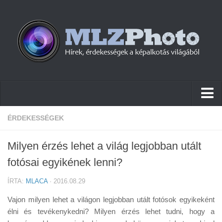
Hírek
ÉRDEKESSÉGEK
Pletykák
Milyen érzés lehet a világ legjobban utált
Cikkek
fotósai egyikének lenni?
Szoftver
ÍRTA:
MLACA
· 2016.08.29
Firmware
Vajon milyen lehet a világon legjobban utált fotósok egyikeként
Tudástár
élni és tevékenykedni? Milyen érzés lehet tudni, hogy a