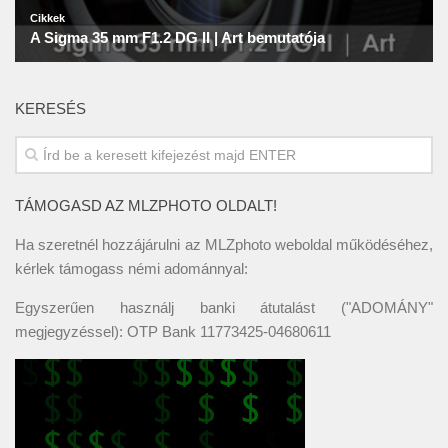
KERESÉS
TÁMOGASD AZ MLZPHOTO OLDALT!
Ha szeretnél hozzájárulni az MLZphoto weboldal működéséhez,
kérlek támogass némi adománnyal:
Egyszerűen használj banki átutalást ("ADOMÁNY"
megjegyzéssel): OTP Bank 11773425-04680611