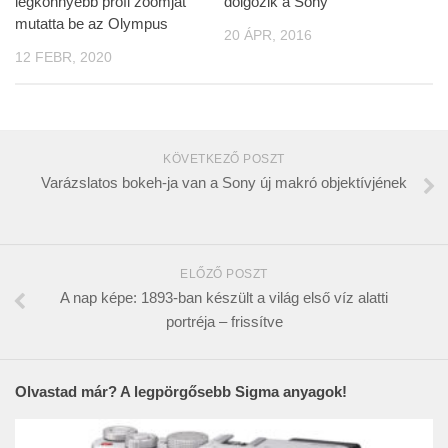
legkönnyebb profi zoomját
dolgozik a Sony
mutatta be az Olympus
20 ÁPR, 2016
12 FEBR, 2020
KÖVETKEZŐ POSZT
Varázslatos bokeh-ja van a Sony új makró objektívjének
ELŐZŐ POSZT
A nap képe: 1893-ban készült a világ első víz alatti
portréja – frissítve
Olvastad már? A legpörgősebb Sigma anyagok!