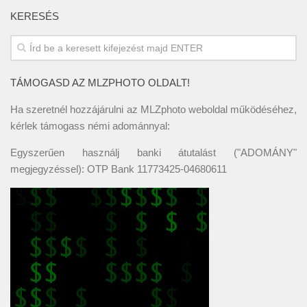
KERESÉS
TÁMOGASD AZ MLZPHOTO OLDALT!
Ha szeretnél hozzájárulni az MLZphoto weboldal működéséhez,
kérlek támogass némi adománnyal:
Egyszerűen használj banki átutalást ("ADOMÁNY"
megjegyzéssel): OTP Bank 11773425-04680611