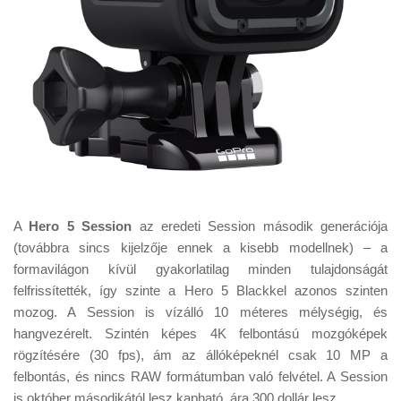
A
Hero 5 Session
az eredeti Session második generációja
(továbbra sincs kijelzője ennek a kisebb modellnek) – a
formavilágon kívül gyakorlatilag minden tulajdonságát
felfrissítették, így szinte a Hero 5 Blackkel azonos szinten
mozog. A Session is vízálló 10 méteres mélységig, és
hangvezérelt. Szintén képes 4K felbontású mozgóképek
rögzítésére (30 fps), ám az állóképeknél csak 10 MP a
felbontás, és nincs RAW formátumban való felvétel. A Session
is október másodikától lesz kapható, ára 300 dollár lesz.