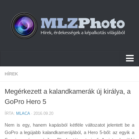
Hírek
HÍREK
Pletykák
Megérkezett a kalandkamerák új királya, a
Cikkek
GoPro Hero 5
Szoftver
ÍRTA:
MLACA
· 2016.09.20
Firmware
Nem is egy, hanem kapásból kétféle változatot jelentett be a
Tudástár
GoPro a legújabb kalandkamerájából, a Hero 5-ből: az egyik a