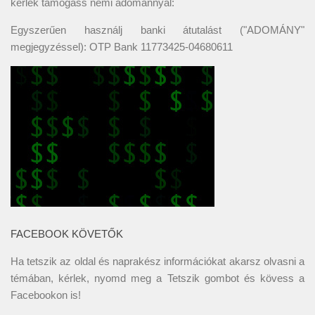
kérlek támogass némi adománnyal:
Egyszerűen használj banki átutalást ("ADOMÁNY"
megjegyzéssel): OTP Bank 11773425-04680611
FACEBOOK KÖVETŐK
Ha tetszik az oldal és naprakész információkat akarsz olvasni a
témában, kérlek, nyomd meg a Tetszik gombot és kövess a
Facebookon
is!