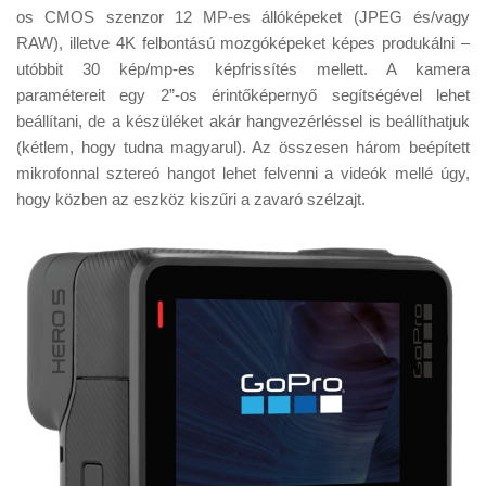
os CMOS szenzor 12 MP-es állóképeket (JPEG és/vagy
RAW), illetve 4K felbontású mozgóképeket képes produkálni –
utóbbit 30 kép/mp-es képfrissítés mellett. A kamera
paramétereit egy 2”-os érintőképernyő segítségével lehet
beállítani, de a készüléket akár hangvezérléssel is beállíthatjuk
(kétlem, hogy tudna magyarul). Az összesen három beépített
mikrofonnal sztereó hangot lehet felvenni a videók mellé úgy,
hogy közben az eszköz kiszűri a zavaró szélzajt.