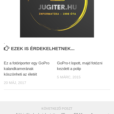
.
EZEK IS ÉRDEKELHETNEK...
Ez a fotóriporter egy GoPro
GoPro-t lopott, majd fotózni
kalandkamerának
kezdett a polip
köszönheti az életét
5 MÁRC, 2015
20 MÁJ, 2017
KÖVETKEZŐ POSZT