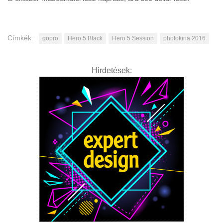
Címkék:
gopro
Hero 5 Black
Hero 5 Session
photokina 2016
Hirdetések: