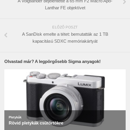
A Voigtländer bejelentette a 65 mm F2 Macro Apo-
Lanthar FE objektívet
ELŐZŐ POSZT
A SanDisk emelte a tétet: bemutatták az 1 TB
kapacitású SDXC memóriakártyát
Olvastad már? A legpörgősebb Sigma anyagok!