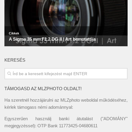
KERESÉS
TÁMOGASD AZ MLZPHOTO OLDALT!
Ha szeretnél hozzájárulni az MLZphoto weboldal működéséhez,
kérlek támogass némi adománnyal:
Egyszerűen használj banki átutalást ("ADOMÁNY"
megjegyzéssel): OTP Bank 11773425-04680611