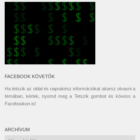
FACEBOOK KÖVETŐK
Ha tetszik az oldal és naprakész információkat akarsz olvasni a
témában, kérlek, nyomd meg a Tetszik gombot és kövess a
Facebookon
is!
ARCHÍVUM
Archívum