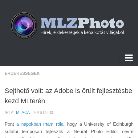
Hírek
ÉRDEKESSÉGEK
Pletykák
Sejthető volt: az Adobe is őrült fejlesztésbe
Cikkek
kezd MI terén
Szoftver
ÍRTA:
MLACA
· 2016.09.30
Firmware
Pont
a napokban írtam róla
, hogy a University of Edinburgh
Tudástár
kutatói tempósan fejlesztik a Neural Photo Editor névre