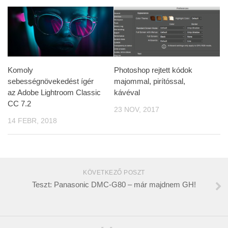
Komoly
Photoshop rejtett kódok
sebességnövekedést ígér
majommal, pirítóssal,
az Adobe Lightroom Classic
kávéval
CC 7.2
23 NOV, 2017
14 FEBR, 2018
KÖVETKEZŐ POSZT
Teszt: Panasonic DMC-G80 – már majdnem GH!