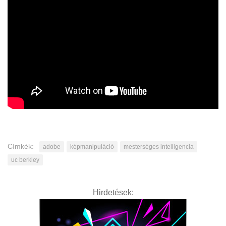
Címkék:
adobe
képmanipuláció
mesterséges intelligencia
uc berkley
Hirdetések: