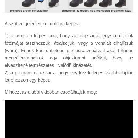
A szoftver jelenleg két dologra képes:
1) a program képes arra, hogy az alapszintű, egyszerű fotók
főtémáját átszínezzük, átrajzoljuk, vagy a vonalait elhajlítsuk
(warp). Ennek köszönhetően pár ecsetvonással akár teljesen
megváltoztathatunk egy objektumot anélkül, hogy az
elveszítené természetes, „valódi” kinézetét.
2) a program képes arra, hogy egy kezdetleges vázlat alapján
létrehozzon egy képet.
Mindezt az alábbi videóban csodálhatjuk meg: