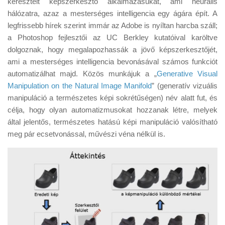
keresztelt képszerkesztő alkalmazásukat, ami neurális
Tanácsok
hálózatra, azaz a mesterséges intelligencia egy ágára épít. A
Érdekességek
legfrissebb hírek szerint immár az Adobe is nyíltan harcba száll;
a Photoshop fejlesztői az UC Berkley kutatóival karöltve
Helyszíni Riport
dolgoznak, hogy megalapozhassák a jövő képszerkesztőjét,
E-BB
ami a mesterséges intelligencia bevonásával számos funkciót
automatizálhat majd. Közös munkájuk a „
Generative Visual
Manipulation on the Natural Image Manifold
” (generatív vizuális
manipuláció a természetes képi sokrétűségen) név alatt fut, és
célja, hogy olyan automatizmusokat hozzanak létre, melyek
által jelentős, természetes hatású képi manipuláció valósítható
meg pár ecsetvonással, művészi véna nélkül is.