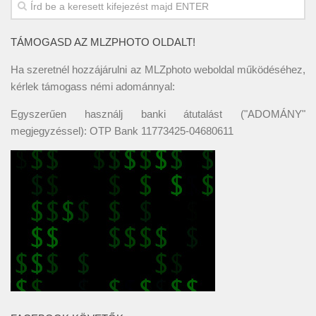
TÁMOGASD AZ MLZPHOTO OLDALT!
Ha szeretnél hozzájárulni az MLZphoto weboldal működéséhez,
kérlek támogass némi adománnyal:
Egyszerűen használj banki átutalást ("ADOMÁNY"
megjegyzéssel): OTP Bank 11773425-04680611