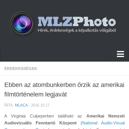
Hírek
ÉRDEKESSÉGEK
Pletykák
Ebben az atombunkerben őrzik az amerikai
Cikkek
filmtörténelem legjavát
Szoftver
ÍRTA:
MLACA
· 2016.10.17
Firmware
A Virginiai Culpeperben található az
Amerikai Nemzeti
Tudástár
Audiovizuális Fenntartó Központ
(
National Audio-Visual