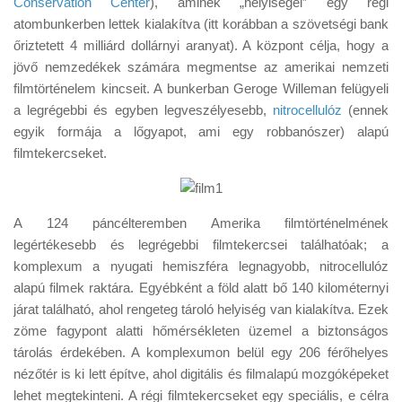
Conservation Center
), aminek „helyiségei” egy régi
Tanácsok
atombunkerben lettek kialakítva (itt korábban a szövetségi bank
Érdekességek
őriztetett 4 milliárd dollárnyi aranyat). A központ célja, hogy a
jövő nemzedékek számára megmentse az amerikai nemzeti
Helyszíni Riport
filmtörténelem kincseit. A bunkerban Geroge Willeman felügyeli
E-BB
a legrégebbi és egyben legveszélyesebb,
nitrocellulóz
(ennek
egyik formája a lőgyapot, ami egy robbanószer) alapú
filmtekercseket.
A 124 páncélteremben Amerika filmtörténelmének
legértékesebb és legrégebbi filmtekercsei találhatóak; a
komplexum a nyugati hemiszféra legnagyobb, nitrocellulóz
alapú filmek raktára. Egyébként a föld alatt bő 140 kilométernyi
járat található, ahol rengeteg tároló helyiség van kialakítva. Ezek
zöme fagypont alatti hőmérsékleten üzemel a biztonságos
tárolás érdekében. A komplexumon belül egy 206 férőhelyes
nézőtér is ki lett építve, ahol digitális és filmalapú mozgóképeket
lehet megtekinteni. A régi filmtekercseket egy speciális, e célra