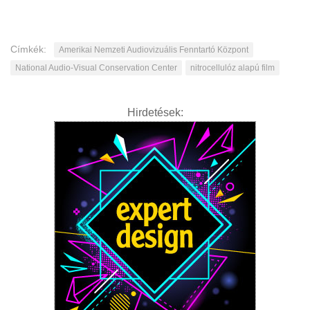
Címkék:
Amerikai Nemzeti Audiovizuális Fenntartó Központ
National Audio-Visual Conservation Center
nitrocellulóz alapú film
Hirdetések: