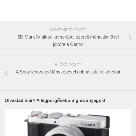
KÖVETKEZŐ POSZT
5D Mark IV alapú kamerával szerelt műholdat lő fel
jövőre a Canon
ELŐZŐ POSZT
A Sony kedvesed fényképével dobhatja fel a kávédat
Olvastad már? A legpörgősebb Sigma anyagok!