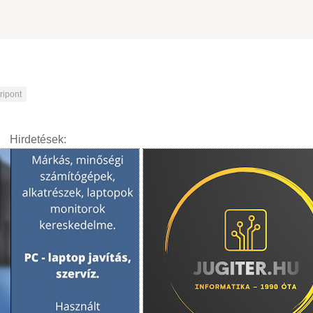
tripont
Hirdetések: