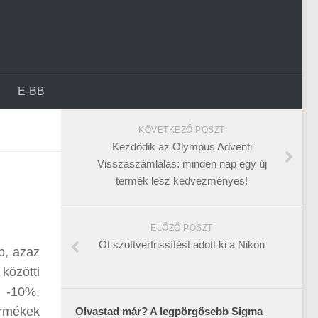
E-BB
KÖVETKEZŐ POSZT
Kezdődik az Olympus Adventi
Visszaszámlálás: minden nap egy új
termék lesz kedvezményes!
ELŐZŐ POSZT
Öt szoftverfrissítést adott ki a Nikon
p, azaz
közötti
k -10%,
ermékek
Olvastad már? A legpörgősebb Sigma