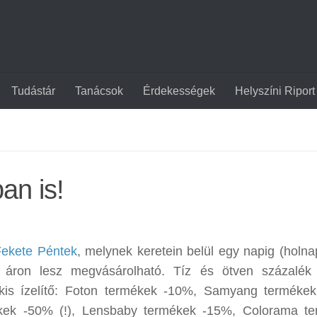
Tudástár
Tanácsok
Érdekességek
Helyszíni Riport
an is!
Fekete Péntek
, melynek keretein belül egy napig (holna
áron lesz megvásárolható. Tíz és ötven százalék 
kis ízelítő: Foton termékek -10%, Samyang terméke
kek -50% (!), Lensbaby termékek -15%, Colorama t