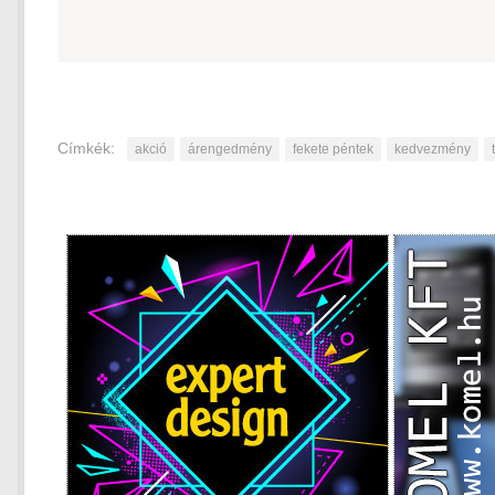
Címkék:
akció
árengedmény
fekete péntek
kedvezmény