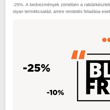
-25%. A kedvezmények zömében a raktárkészletr
olyan termékcsalád, amire rendelés feladása esetén