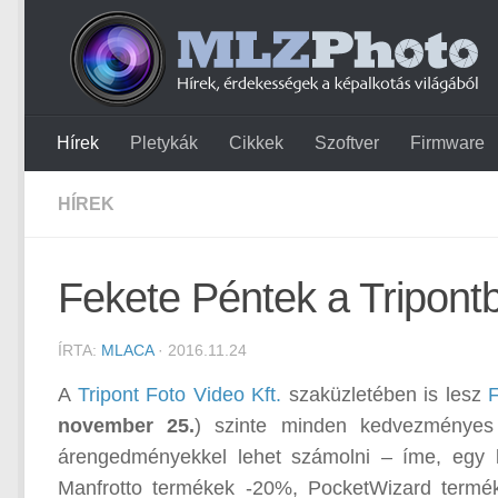
Hírek
Pletykák
Cikkek
Szoftver
Firmware
HÍREK
Fekete Péntek a Tripontb
ÍRTA:
MLACA
· 2016.11.24
A
Tripont Foto Video Kft.
szaküzletében is lesz
november 25.
) szinte minden kedvezményes 
árengedményekkel lehet számolni – íme, egy 
Manfrotto termékek -20%, PocketWizard termé