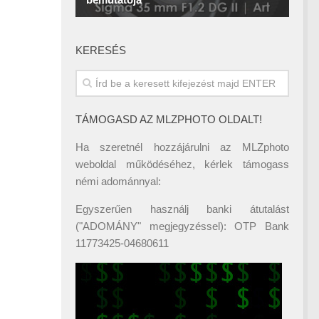
KERESÉS
TÁMOGASD AZ MLZPHOTO OLDALT!
Ha szeretnél hozzájárulni az MLZphoto
weboldal működéséhez, kérlek támogass
némi adománnyal:
Egyszerűen használj banki átutalást
("ADOMÁNY" megjegyzéssel): OTP Bank
11773425-04680611