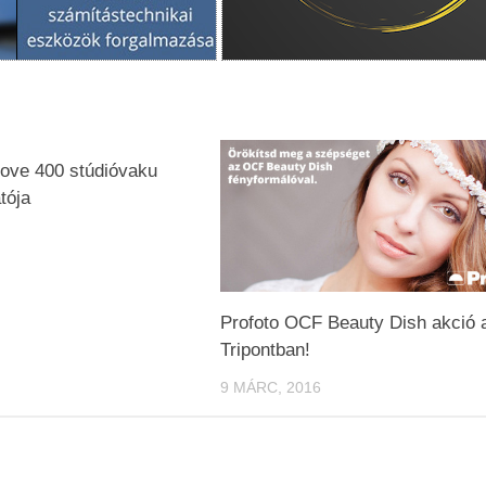
ve 400 stúdióvaku
tója
Profoto OCF Beauty Dish akció 
Tripontban!
9 MÁRC, 2016