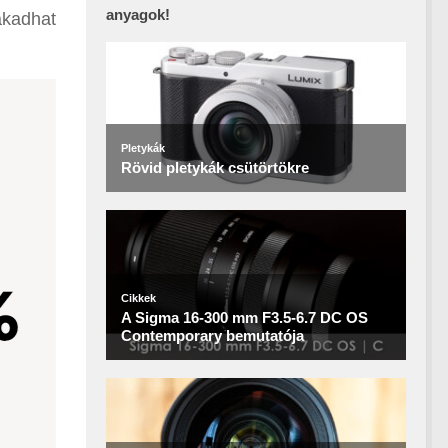
anyagok!
akadhat