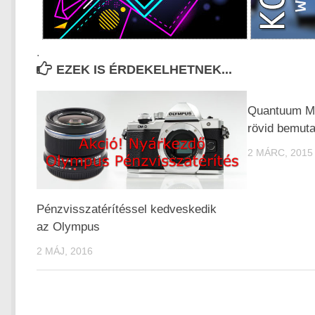
.
EZEK IS ÉRDEKELHETNEK...
Quantuum Mo
rövid bemuta
2 MÁRC, 2015
Pénzvisszatérítéssel kedveskedik
az Olympus
2 MÁJ, 2016