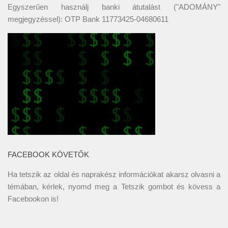
Egyszerűen használj banki átutalást ("ADOMÁNY"
megjegyzéssel): OTP Bank 11773425-04680611
FACEBOOK KÖVETŐK
Ha tetszik az oldal és naprakész információkat akarsz olvasni a
témában, kérlek, nyomd meg a Tetszik gombot és kövess a
Facebookon
is!