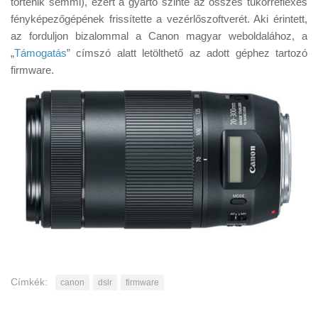
történik semmi), ezért a gyártó szinte az összes tükörreflexes
Tanácsok
fényképezőgépének frissítette a vezérlőszoftverét. Aki érintett,
Érdekességek
az forduljon bizalommal a Canon magyar weboldalához, a
„
Támogatás
” címszó alatt letölthető az adott géphez tartozó
Helyszíni Riport
firmware.
E-BB
Címkék:
canon
dslr
firmware