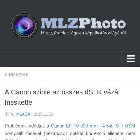
Hírek
FIRMWARE
Pletykák
A Canon szinte az összes dSLR vázát
Cikkek
frissítette
Szoftver
ÍRTA:
MLACA
· 2016.11.29
Firmware
Problémák adódtak a
Canon EF 70-300 mm F4-5.6 IS II USM
Tudástár
kompatibilitásával (bekapcsolt optikai korrekció ellenére nem