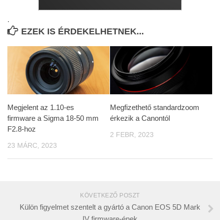
.
EZEK IS ÉRDEKELHETNEK...
Megjelent az 1.10-es
Megfizethető standardzoom
firmware a Sigma 18-50 mm
érkezik a Canontól
F2.8-hoz
2 FEBR, 2023
23 MÁRC, 2023
KÖVETKEZŐ POSZT
Külön figyelmet szentelt a gyártó a Canon EOS 5D Mark
IV firmware-ének