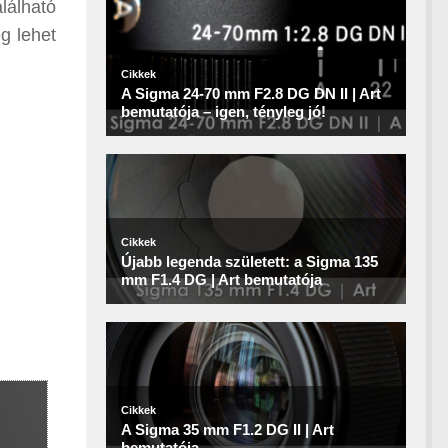
lálható
g lehet