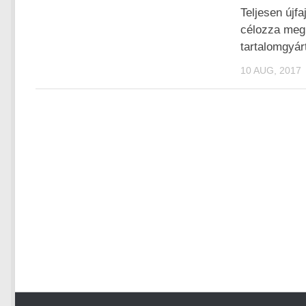
Teljesen újfa
célozza meg
tartalomgyár
10 AUG, 2017