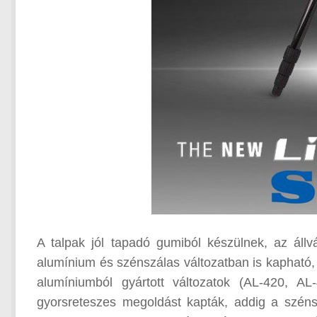
A talpak jól tapadó gumiból készülnek, az állv
alumínium és szénszálas változatban is kapható
alumíniumból gyártott változatok (AL-420, A
gyorsreteszes megoldást kapták, addig a széns