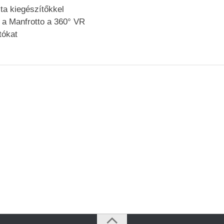
jta kiegészítőkkel
 a Manfrotto a 360° VR
tókat