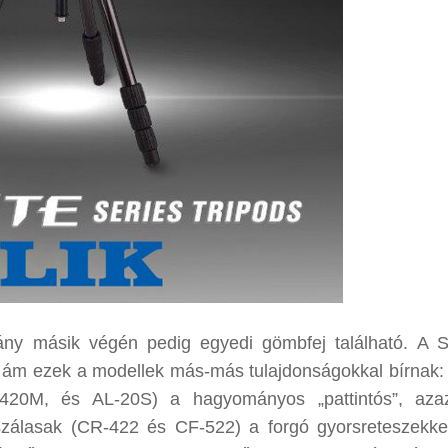
ány másik végén pedig egyedi gömbfej található. A Sl
, ám ezek a modellek más-más tulajdonságokkal bírnak:
L-420M, és AL-20S) a hagyományos „pattintós”, aza
zálasak (CR-422 és CF-522) a forgó gyorsreteszekkel