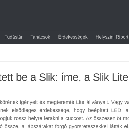
Tudástár
Tanácsok
Érdekességek
Helyszíni Riport
ett be a Slik: íme, a Slik Lite
ókörének igényeit és megteremté Lite állványait. Vagy v
minek elsődleges érdekessége, hogy beépített LED l
fogjuk rossz helyre lerakni a cuccost. Az összesen öt mo
ó össze, a lábszárakat forgó gyorsreteszekkel látták el