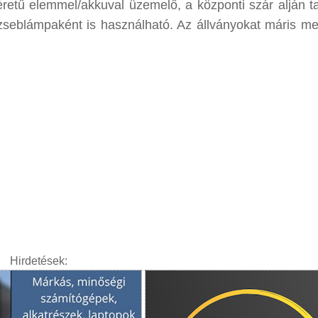
éretű elemmel/akkuval üzemelő, a központi szár alján ta
seblámpaként is használható. Az állványokat máris me
Hirdetések: