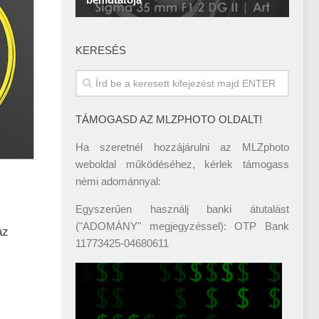
KERESÉS
TÁMOGASD AZ MLZPHOTO OLDALT!
Ha szeretnél hozzájárulni az MLZphoto
weboldal működéséhez, kérlek támogass
némi adománnyal:
Egyszerűen használj banki átutalást
("ADOMÁNY" megjegyzéssel): OTP Bank
az
11773425-04680611