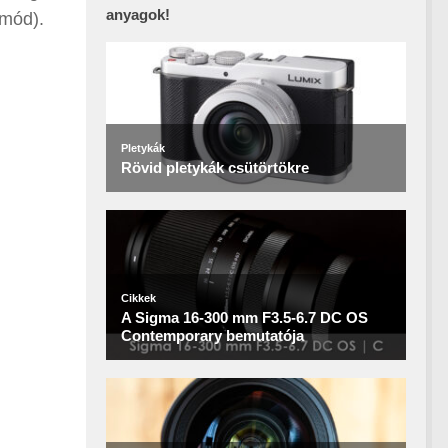
anyagok!
 mód).