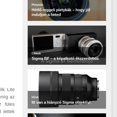
ik Lite
 míg az
z füles
 lettek