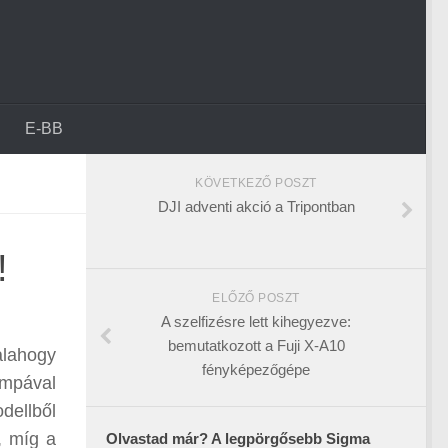
E-BB
KÖVETKEZŐ POSZT
DJI adventi akció a Tripontban
!
ELŐZŐ POSZT
A szelfizésre lett kihegyezve:
bemutatkozott a Fuji X-A10
alahogy
fényképezőgépe
ámpával
dellből
, míg a
Olvastad már? A legpörgősebb Sigma