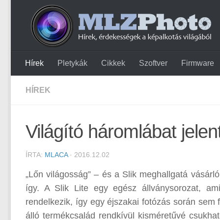
Hírek
Pletykák
Cikkek
Szoftver
Firmware
HÍREK
Világító háromlábat jelent
ÍRTA:
MLACA
· 2016.12.02
„Lőn világosság” – és a Slik meghallgatá vásárl
így. A Slik Lite egy egész állványsorozat, a
rendelkezik, így egy éjszakai fotózás során sem 
álló termékcsalád rendkívül kisméretűvé csukhat