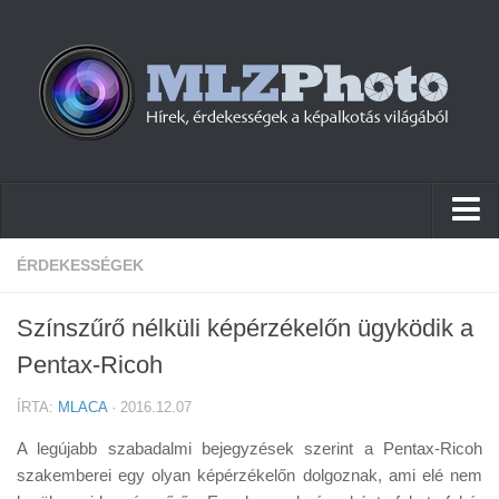
Hírek
ÉRDEKESSÉGEK
Pletykák
Színszűrő nélküli képérzékelőn ügyködik a
Cikkek
Pentax-Ricoh
Szoftver
ÍRTA:
MLACA
· 2016.12.07
Firmware
A legújabb szabadalmi bejegyzések szerint a Pentax-Ricoh
Tudástár
szakemberei egy olyan képérzékelőn dolgoznak, ami elé nem