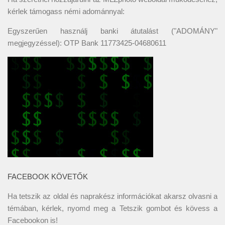
kérlek támogass némi adománnyal:
Egyszerűen használj banki átutalást ("ADOMÁNY"
megjegyzéssel): OTP Bank 11773425-04680611
FACEBOOK KÖVETŐK
Ha tetszik az oldal és naprakész információkat akarsz olvasni a
témában, kérlek, nyomd meg a Tetszik gombot és kövess a
Facebookon
is!