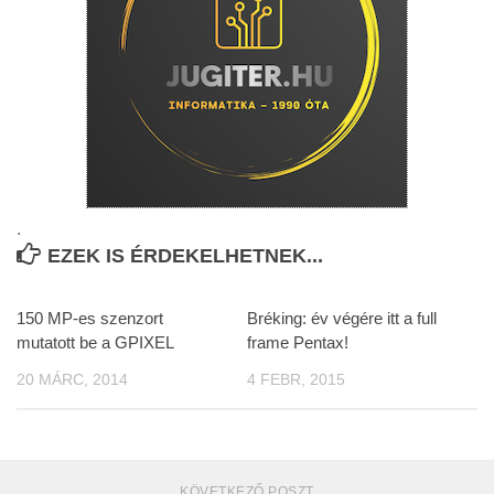
.
EZEK IS ÉRDEKELHETNEK...
150 MP-es szenzort
Bréking: év végére itt a full
mutatott be a GPIXEL
frame Pentax!
20 MÁRC, 2014
4 FEBR, 2015
KÖVETKEZŐ POSZT