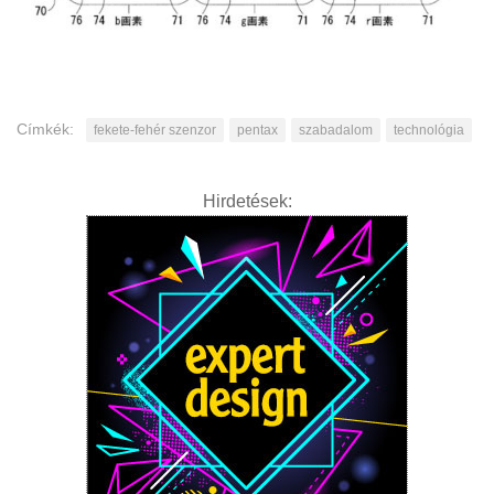
Címkék:
fekete-fehér szenzor
pentax
szabadalom
technológia
Hirdetések: