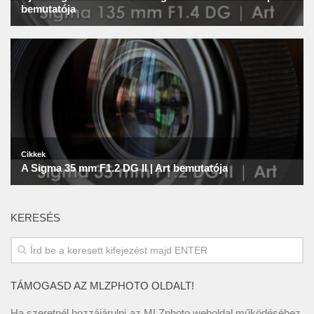
KERESÉS
TÁMOGASD AZ MLZPHOTO OLDALT!
Ha szeretnél hozzájárulni az MLZphoto weboldal működéséhez,