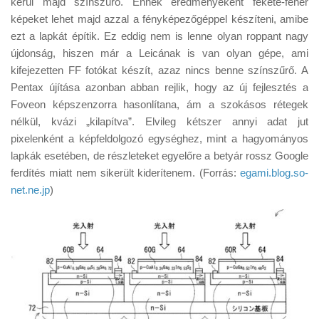
kerül majd színszűrő. Ennek eredményeként fekete-fehér
Tanácsok
képeket lehet majd azzal a fényképezőgéppel készíteni, amibe
Érdekességek
ezt a lapkát építik. Ez eddig nem is lenne olyan roppant nagy
újdonság, hiszen már a Leicának is van olyan gépe, ami
Helyszíni Riport
kifejezetten FF fotókat készít, azaz nincs benne színszűrő. A
E-BB
Pentax újítása azonban abban rejlik, hogy az új fejlesztés a
Foveon képszenzorra hasonlítana, ám a szokásos rétegek
nélkül, kvázi „kilapítva”. Elvileg kétszer annyi adat jut
pixelenként a képfeldolgozó egységhez, mint a hagyományos
lapkák esetében, de részleteket egyelőre a betyár rossz Google
ferdítés miatt nem sikerült kiderítenem. (Forrás:
egami.blog.so-
net.ne.jp
)