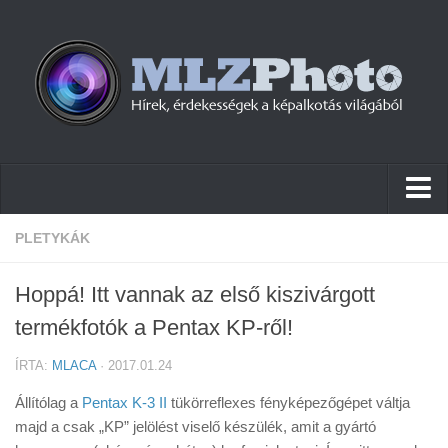
Hírek
PLETYKÁK
Pletykák
Hoppá! Itt vannak az első kiszivárgott
Cikkek
termékfotók a Pentax KP-ről!
Szoftver
ÍRTA:
MLACA
· 2017.01.24
Firmware
Állítólag a
Pentax K-3 II
tükörreflexes fényképezőgépet váltja
Tudástár
majd a csak „KP” jelölést viselő készülék, amit a gyártó