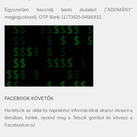
Egyszerűen használj banki átutalást ("ADOMÁNY"
megjegyzéssel): OTP Bank 11773425-04680611
FACEBOOK KÖVETŐK
Ha tetszik az oldal és naprakész információkat akarsz olvasni a
témában, kérlek, nyomd meg a Tetszik gombot és kövess a
Facebookon
is!