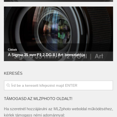
KERESÉS
TÁMOGASD AZ MLZPHOTO OLDALT!
Ha szeretnél hozzájárulni az MLZphoto weboldal működéséhez,
kérlek támogass némi adománnyal: