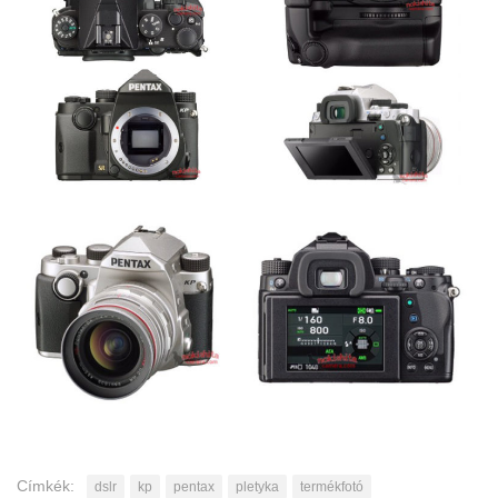
Címkék:
dslr
kp
pentax
pletyka
termékfotó