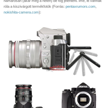
hamarosan (akár még a héten) be fog jelenteni. Íme, itt vannak
Tanácsok
róla a kiszivárgott termékfotók (Forrás:
pentaxrumors.com
,
Érdekességek
nokishita-camera.com
):
Helyszíni Riport
E-BB