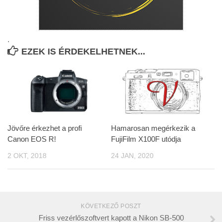
.
EZEK IS ÉRDEKELHETNEK...
Jövőre érkezhet a profi
Hamarosan megérkezik a
Canon EOS R!
FujiFilm X100F utódja
2 OKT, 2018
24 JAN, 2020
KÖVETKEZŐ POSZT
Friss vezérlőszoftvert kapott a Nikon SB-500