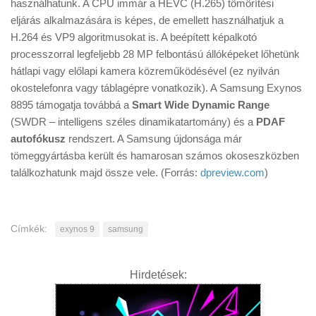
használhatunk. A CPU immár a HEVC (H.265) tömörítési
eljárás alkalmazására is képes, de emellett használhatjuk a
H.264 és VP9 algoritmusokat is. A beépített képalkotó
processzorral legfeljebb 28 MP felbontású állóképeket lőhetünk
hátlapi vagy előlapi kamera közreműködésével (ez nyilván
okostelefonra vagy táblagépre vonatkozik). A Samsung Exynos
8895 támogatja továbbá a
Smart Wide Dynamic Range
(SWDR – intelligens széles dinamikatartomány) és a
PDAF
autofókusz
rendszert. A Samsung újdonsága már
tömeggyártásba került és hamarosan számos okoseszközben
találkozhatunk majd össze vele. (Forrás:
dpreview.com
)
Címkék:
exynos 9
samsung
Hirdetések: