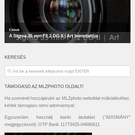
KERESÉS
TÁMOGASD AZ MLZPHOTO OLDALT!
Ha szeretnél hozzájárulni az MLZphoto weboldal működéséhez,
kérlek támogass némi adománnyal:
Egyszerűen használj banki átutalást ("ADOMÁNY"
megjegyzéssel): OTP Bank 11773425-04680611