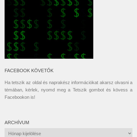
FACEBOOK KÖVETŐK
Ha tetszik az oldal és naprakész információkat akarsz olvasni a
témában, kérlek, nyomd meg a Tetszik gombot és kövess a
Facebookon
is!
ARCHÍVUM
Archívum