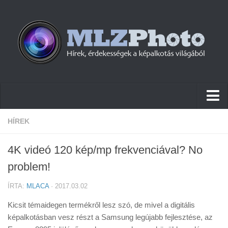
Hírek
HÍREK
Pletykák
4K videó 120 kép/mp frekvenciával? No
Cikkek
problem!
Szoftver
ÍRTA:
MLACA
· 2017.03.02
Firmware
Kicsit témaidegen termékről lesz szó, de mivel a digitális
Tudástár
képalkotásban vesz részt a Samsung legújabb fejlesztése, az