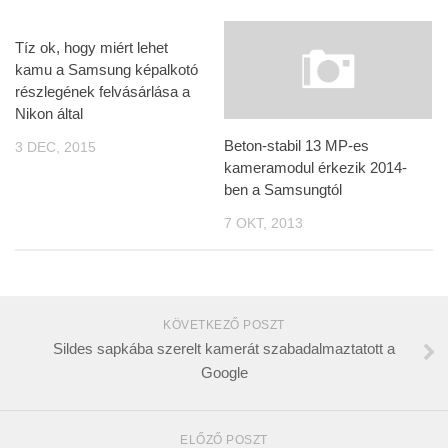
Tíz ok, hogy miért lehet
kamu a Samsung képalkotó
részlegének felvásárlása a
Nikon által
Beton-stabil 13 MP-es
3 DEC, 2015
kameramodul érkezik 2014-
ben a Samsungtól
7 OKT, 2013
KÖVETKEZŐ POSZT
Sildes sapkába szerelt kamerát szabadalmaztatott a
Google
ELŐZŐ POSZT