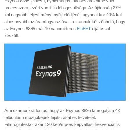
Exynos 8895 jelölésű, nyolcmagos, okoseszközökbe való
Tanácsok
processzora, ezért van itt is létjogosultsága. Az újdonság 27%-
Érdekességek
kal nagyobb teljesítményt nyújt elődjénél, ugyanakkor 40%-kal
alacsonyabb az áramfogyasztása – ez annak köszönhető, hogy
Helyszíni Riport
az Exynos 8895 már 10 nanométeres
FinFET
eljárással
E-BB
készült.
Ami számunkra fontos, hogy az Exynos 8895 támogatja a 4K
felbontású mozgóképek lejátszását és felvételét.
Filmrögzítéskor akár 120 kép/mp-es képváltási frekvenciát is