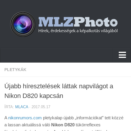
Hírek
PLETYKÁK
Pletykák
Újabb híresztelések láttak napvilágot a
Cikkek
Nikon D820 kapcsán
Szoftver
ÍRTA:
MLACA
· 2017.05.17
Firmware
A
nikonrumors.com
pletykalap újabb „információkat” tett közzé
Tudástár
a lassan aktuálissá váló
Nikon D820
tükörreflexes