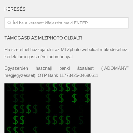
KERESÉS
TÁMOGASD AZ MLZPHOTO OLDALT!
Ha szeretnél hozzájárulni az MLZphoto weboldal működéséhez,
kérlek támogass némi adománnyal:
Egyszerűen használj banki átutalást ("ADOMÁNY"
megjegyzéssel): OTP Bank 11773425-04680611