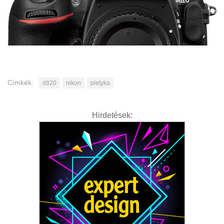
Címkék:
d820
nikon
pletyka
Hirdetések: