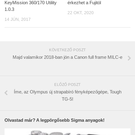
KeyMission 360/170 Utility
érkezhet a Fujitól
1.0.3
22 OKT, 2020
14 JÚN, 2017
KÖVETKEZŐ POSZT
Majd valamikor 2018-ban jön a Canon full frame MILC-e
ELŐZŐ POSZT
Íme, az Olympus új strapabíró fényképezőgépe, Tough
TG-5!
Olvastad már? A legpörgősebb Sigma anyagok!