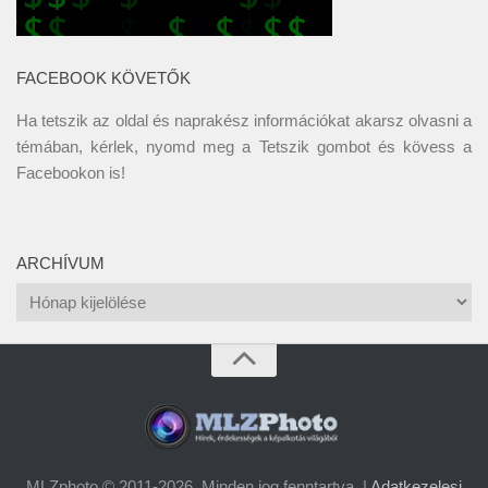
FACEBOOK KÖVETŐK
Ha tetszik az oldal és naprakész információkat akarsz olvasni a
témában, kérlek, nyomd meg a Tetszik gombot és kövess a
Facebookon
is!
ARCHÍVUM
Archívum
MLZphoto © 2011-2026. Minden jog fenntartva. |
Adatkezelesi