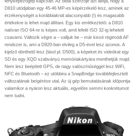
fényképezőgép kapcsán. Az oldal szerzője azt állítja, hogy a
Tanácsok
D810 utódjában egy 45-46 MP-es képérzékelő lesz, aminek az
Érdekességek
érzékenységét a korábbiaknál alacsonyabb (!) és magasabb
értékekre is lehet majd állítani. Egy kis emlékeztető: a D810
Helyszíni Riport
natívan ISO 64-re is képes volt, amit lefelé ISO 32-ig lehetett
E-BB
csavarni. Változik végre a – valljuk be – már kissé régimódi AF
rendszer is, ami a D820-ban elvileg a D5-ével lesz azonos. A
kijelző dönthető lesz (lásd pl. D500), a képeket és videókat egy
SD és egy XQD szabványú memóriakártyára menthetjük majd.
Nem lesz beépített GPS, de nagy valószínűséggel lesz WiFi,
NFC és Bluetooth – ez utóbbira a SnapBridge továbbfejlesztett
változatának beígérése utal. Az új gép bemutatásának időpontja
valamikor a nyáron lesz aktuális, egyelőre semmi konkrétumot
nem tudni.