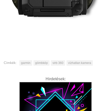
Címkék:
garmin
gömbkép
virb 360
vízhatlan kamera
Hirdetések: