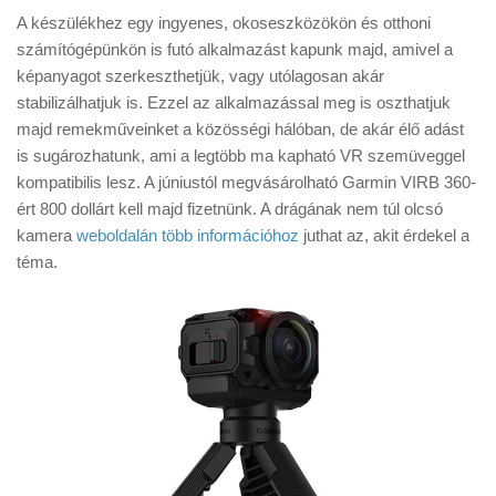
A készülékhez egy ingyenes, okoseszközökön és otthoni
számítógépünkön is futó alkalmazást kapunk majd, amivel a
képanyagot szerkeszthetjük, vagy utólagosan akár
stabilizálhatjuk is. Ezzel az alkalmazással meg is oszthatjuk
majd remekműveinket a közösségi hálóban, de akár élő adást
is sugározhatunk, ami a legtöbb ma kapható VR szemüveggel
kompatibilis lesz. A júniustól megvásárolható Garmin VIRB 360-
ért 800 dollárt kell majd fizetnünk. A drágának nem túl olcsó
kamera
weboldalán több információhoz
juthat az, akit érdekel a
téma.