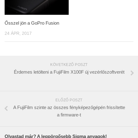
Ősszel jön a GoPro Fusion
24 ÁPR, 2017
KÖVETKEZŐ POSZT
Érdemes letölteni a FujiFilm X100F új vezérlőszoftverét
ELŐZŐ POSZT
A FujiFilm szinte az összes fényképezőgépén frissítette
a firmware-t
Olvastad már? A legpörgősebb Sigma anyagok!