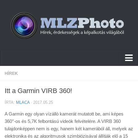
Hírek
HÍREK
Pletykák
Itt a Garmin VIRB 360!
Cikkek
ÍRTA:
MLACA
· 2017.05.25
Szoftver
A Garmin egy olyan vízálló kamerát mutatott be, ami képes
Firmware
360°-os és 5,7K felbontású videók felvételére. A VIRB 360
tulajdonképpen nem is egy, hanem két kamerából áll, melyek az
Tudástár
elektronika és az algoritmusok szimbiózisával állítják elő a 15