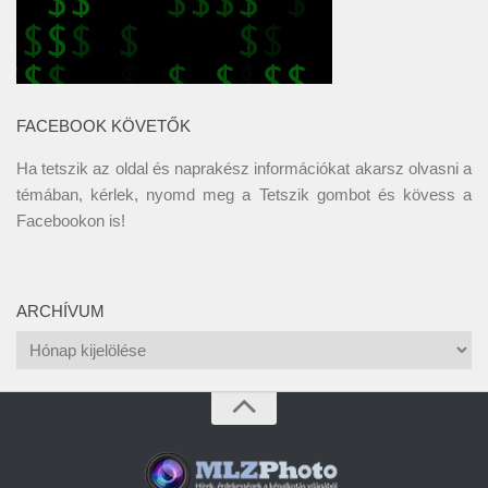
FACEBOOK KÖVETŐK
Ha tetszik az oldal és naprakész információkat akarsz olvasni a
témában, kérlek, nyomd meg a Tetszik gombot és kövess a
Facebookon
is!
ARCHÍVUM
Archívum