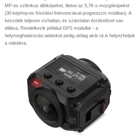
Tanácsok
MP-es szférikus állóképeket, illetve az 5,7K-s mozgóképeket
(30 kép/mp-es frissítési frekvenciával progresszív módban). A
Érdekességek
készülék teljesen vízhatlan, és számtalan érzékelővel van
Helyszíni Riport
ellátva. Rendelkezik például GPS modullal – a
helymeghatározási adatokat pedig utólag akár rá is helyezhetjük
E-BB
a videókra.