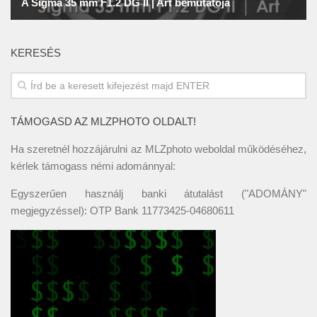
KERESÉS
TÁMOGASD AZ MLZPHOTO OLDALT!
Ha szeretnél hozzájárulni az MLZphoto weboldal működéséhez,
kérlek támogass némi adománnyal:
Egyszerűen használj banki átutalást ("ADOMÁNY"
megjegyzéssel): OTP Bank 11773425-04680611