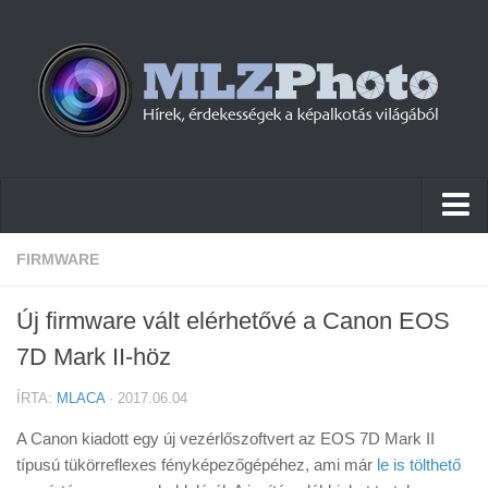
Hírek
FIRMWARE
Pletykák
Új firmware vált elérhetővé a Canon EOS
Cikkek
7D Mark II-höz
Szoftver
ÍRTA:
MLACA
· 2017.06.04
Firmware
A Canon kiadott egy új vezérlőszoftvert az EOS 7D Mark II
Tudástár
típusú tükörreflexes fényképezőgépéhez, ami már
le is tölthető