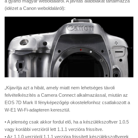
a gyártó magyar weboldaláról. A javítás alábbiakat tartalmazza
Tanácsok
(idézet a Canon weboldaláról):
Érdekességek
Helyszíni Riport
E-BB
„Kijavítja azt a hibát, amely miatt nem lehetséges távoli
felvételkészítés a Camera Connect alkalmazással, miután az
EOS 7D Mark II fényképezőgép okostelefonhoz csatlakozott a
W-E1 Wi-Fi-adapteren keresztül.
• A jelenség csak akkor fordul elő, ha a készülékszoftver 1.0.5
vagy korábbi verzióról lett 1.1.1 verzióra frissítve.
• Az 1.1.0 verzióról 1.1.1 verzióra frissített készülékszoftverek