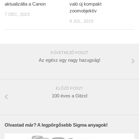
aktualizálta a Canon
való új kompakt
zoomobjektív
7 DEC, 2023
9 JÚL, 2019
KÖVETKEZŐ POSZT
Az egész egy nagy hazugság!
ELŐZŐ POSZT
100 éves a Gitzo!
Olvastad már? A legpörgősebb Sigma anyagok!