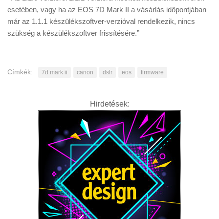
esetében, vagy ha az EOS 7D Mark II a vásárlás időpontjában
már az 1.1.1 készülékszoftver-verzióval rendelkezik, nincs
szükség a készülékszoftver frissítésére.”
Címkék:
7d mark ii
canon
dslr
eos
firmware
Hirdetések: