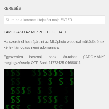
KERESÉS
TÁMOGASD AZ MLZPHOTO OLDALT!
Ha szeretnél hozzájárulni az MLZphoto weboldal működéséhez,
kérlek támogass némi adománnyal:
Egyszerűen használj banki átutalást ("ADOMÁNY"
megjegyzéssel): OTP Bank 11773425-04680611