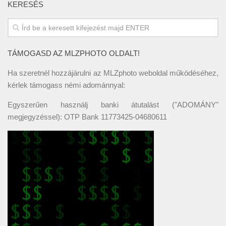
KERESÉS
TÁMOGASD AZ MLZPHOTO OLDALT!
Ha szeretnél hozzájárulni az MLZphoto weboldal működéséhez,
kérlek támogass némi adománnyal:
Egyszerűen használj banki átutalást ("ADOMÁNY"
megjegyzéssel): OTP Bank 11773425-04680611