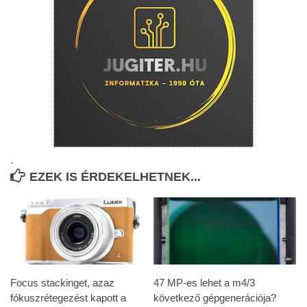
.
EZEK IS ÉRDEKELHETNEK...
Focus stackinget, azaz
47 MP-es lehet a m4/3
fókuszrétegezést kapott a
következő gépgenerációja?