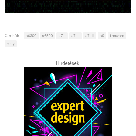
Címkék:
a6300
a6500
a7 ii
a7r ii
a7s ii
a9
firmware
sony
Hirdetések: