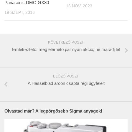
Panasonic DMC-GX80
16 NOV, 2023
19 SZEPT, 2016
KÖVETKEZŐ POSZT
Emlékeztető: még elérhető pár nyári akció, ne maradj le!
ELŐZŐ POSZT
A Hasselblad arcon csapta régi ügyfeleit
Olvastad már? A legpörgősebb Sigma anyagok!