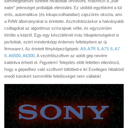
túlmelegedéses tüneteit hivatottak orvosolni, másrészt a „star
Tanácsok
eater” jelenséget próbálják eliminálni. Ez utóbbit egyébként a túl
Érdekességek
erős, automatikus (és kikapcsolhatatlan) zajszűrés okozta, ami
a RAW állományokat is érintette. Asztrofotózáskor a halványabb
Helyszíni Riport
csillagokat az algoritmus színzajnak vélte, és egyszerűen
E-BB
törölte a képről. Egy-egy készüléknél más hibajelenségeket is
javítottak, ezért mindenképp érdemes feltelepíteni az új
firmware-t. Az érintett fényképezőgépek:
A9
,
A7R II
,
A7S II
,
A7
II
,
A6500
,
A6300
. A vezérlőszoftver az adott gép nevére
kattintva érhető el. Figyelem! Telepítés előtt feltétlen ellenőrizd,
hogy a gépedhez való szoftvert töltötted-e le! Esetleges hibákból
eredő károkért semmiféle felelősséget nem vállalok!