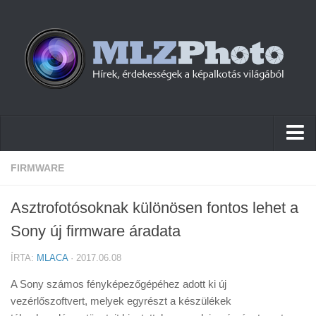
Hírek
FIRMWARE
Pletykák
Asztrofotósoknak különösen fontos lehet a
Cikkek
Sony új firmware áradata
Szoftver
ÍRTA:
MLACA
· 2017.06.08
Firmware
A Sony számos fényképezőgépéhez adott ki új
Tudástár
vezérlőszoftvert, melyek egyrészt a készülékek