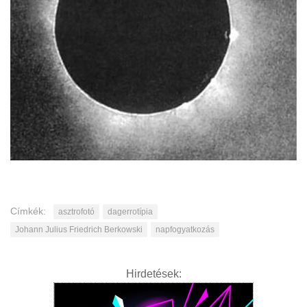
Címkék:
asztrofotó
dagerrotípia
Johann Julius Friedrich Berkowski
napfogyatkozás
Hirdetések: