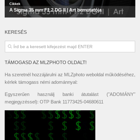
KERESÉS
TÁMOGASD AZ MLZPHOTO OLDALT!
Ha szeretnél hozzájárulni az MLZphoto weboldal működéséhez,
kérlek támogass némi adománnyal:
Egyszerűen használj banki átutalást ("ADOMÁNY"
megjegyzéssel): OTP Bank 11773425-04680611