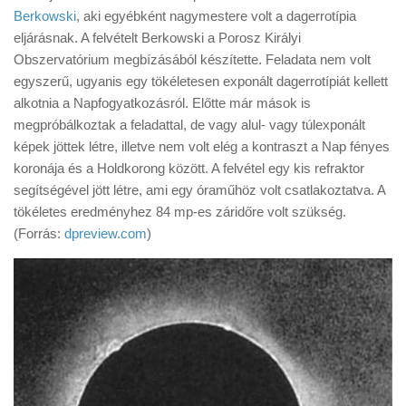
Tanácsok
Berkowski
, aki egyébként nagymestere volt a dagerrotípia
eljárásnak. A felvételt Berkowski a Porosz Királyi
Érdekességek
Obszervatórium megbízásából készítette. Feladata nem volt
Helyszíni Riport
egyszerű, ugyanis egy tökéletesen exponált dagerrotípiát kellett
alkotnia a Napfogyatkozásról. Előtte már mások is
E-BB
megpróbálkoztak a feladattal, de vagy alul- vagy túlexponált
képek jöttek létre, illetve nem volt elég a kontraszt a Nap fényes
koronája és a Holdkorong között. A felvétel egy kis refraktor
segítségével jött létre, ami egy óraműhöz volt csatlakoztatva. A
tökéletes eredményhez 84 mp-es záridőre volt szükség.
(Forrás:
dpreview.com
)