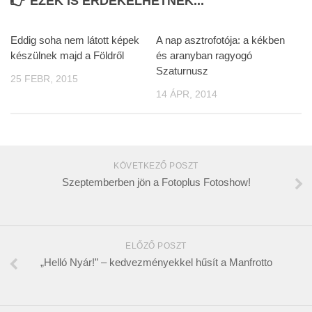
EZEK IS ÉRDEKELHETNEK...
Eddig soha nem látott képek
A nap asztrofotója: a kékben
készülnek majd a Földről
és aranyban ragyogó
Szaturnusz
25 FEBR, 2015
14 ÁPR, 2014
KÖVETKEZŐ POSZT
Szeptemberben jön a Fotoplus Fotoshow!
ELŐZŐ POSZT
„Helló Nyár!” – kedvezményekkel hűsít a Manfrotto