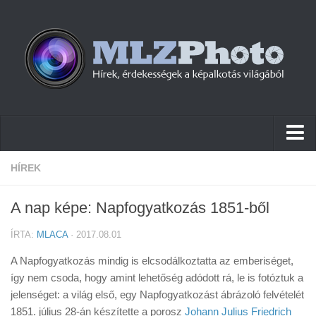
Hírek
HÍREK
Pletykák
A nap képe: Napfogyatkozás 1851-ből
Cikkek
ÍRTA:
MLACA
· 2017.08.01
Szoftver
A Napfogyatkozás mindig is elcsodálkoztatta az emberiséget,
Firmware
így nem csoda, hogy amint lehetőség adódott rá, le is fotóztuk a
jelenséget: a világ első, egy Napfogyatkozást ábrázoló felvételét
Tudástár
1851. július 28-án készítette a porosz
Johann Julius Friedrich