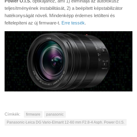
Power O.I.S.
optikájához, ami 1) eliminálja az autofókusz
Tanácsok
teljesítményének instabilitását, 2) a beépített képstabilizátor
Érdekességek
hatékonyságát növeli. Mindenképp érdemes letölteni és
feltelepíteni az új firmware-t.
Erre tessék
.
Helyszíni Riport
E-BB
Címkék:
firmware
panasonic
Panasonic-Leica DG Vario-Elmarit 12-60 mm F2.8-4 Asph. Power O.I.S.