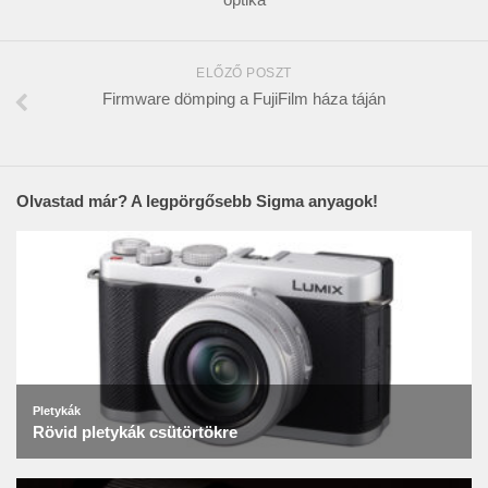
ELŐZŐ POSZT
Firmware dömping a FujiFilm háza táján
Olvastad már? A legpörgősebb Sigma anyagok!