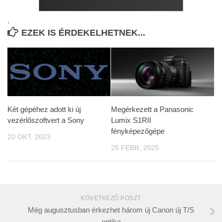
.
EZEK IS ÉRDEKELHETNEK...
Két gépéhez adott ki új
Megérkezett a Panasonic
vezérlőszoftvert a Sony
Lumix S1RII
fényképezőgépe
20 OKT, 2023
25 FEBR, 2025
KÖVETKEZŐ POSZT
Még augusztusban érkezhet három új Canon új T/S
optika