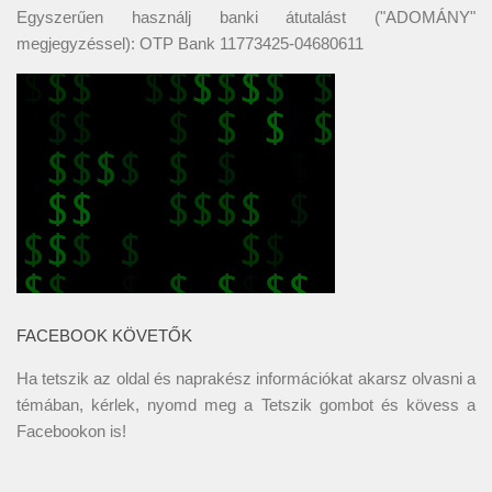
Egyszerűen használj banki átutalást ("ADOMÁNY"
megjegyzéssel): OTP Bank 11773425-04680611
FACEBOOK KÖVETŐK
Ha tetszik az oldal és naprakész információkat akarsz olvasni a
témában, kérlek, nyomd meg a Tetszik gombot és kövess a
Facebookon
is!