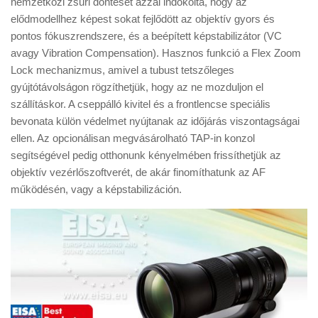
nemzetközi zsűri döntését azzal indokolta, hogy az
Tanácsok
elődmodellhez képest sokat fejlődött az objektív gyors és
Érdekességek
pontos fókuszrendszere, és a beépített képstabilizátor (VC
avagy Vibration Compensation). Hasznos funkció a Flex Zoom
Helyszíni Riport
Lock mechanizmus, amivel a tubust tetszőleges
E-BB
gyújtótávolságon rögzíthetjük, hogy az ne mozduljon el
szállításkor. A cseppálló kivitel és a frontlencse speciális
bevonata külön védelmet nyújtanak az időjárás viszontagságai
ellen. Az opcionálisan megvásárolható TAP-in konzol
segítségével pedig otthonunk kényelmében frissíthetjük az
objektív vezérlőszoftverét, de akár finomíthatunk az AF
működésén, vagy a képstabilizáción.