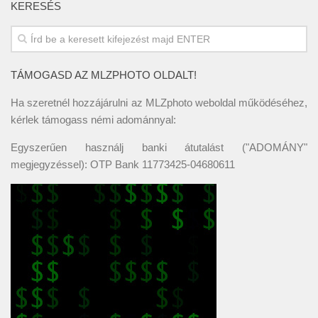
KERESÉS
TÁMOGASD AZ MLZPHOTO OLDALT!
Ha szeretnél hozzájárulni az MLZphoto weboldal működéséhez,
kérlek támogass némi adománnyal:
Egyszerűen használj banki átutalást ("ADOMÁNY"
megjegyzéssel): OTP Bank 11773425-04680611