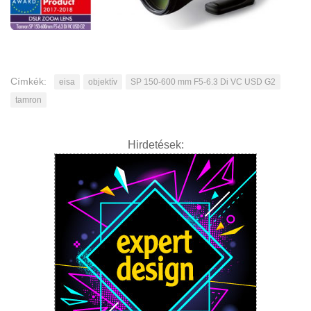
Címkék:
eisa
objektív
SP 150-600 mm F5-6.3 Di VC USD G2
tamron
Hirdetések: