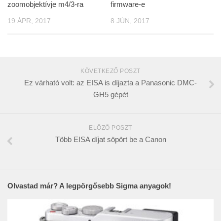
zoomobjektívje m4/3-ra
firmware-e
19 ÁPR, 2017
8 JÚN, 2017
KÖVETKEZŐ POSZT
Ez várható volt: az EISA is díjazta a Panasonic DMC-
GH5 gépét
ELŐZŐ POSZT
Több EISA díjat söpört be a Canon
Olvastad már? A legpörgősebb Sigma anyagok!