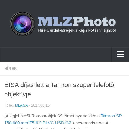
Hírek
HÍREK
Pletykák
EISA díjas lett a Tamron szuper telefotó
Cikkek
objektívje
Szoftver
ÍRTA:
MLACA
· 2017.08.15
Firmware
„A legjobb dSLR zoomobjektív” címet nyerte idén a
Tamron SP
Tudástár
150-600 mm F5-6.3 Di VC USD G2
lencserendszere. A