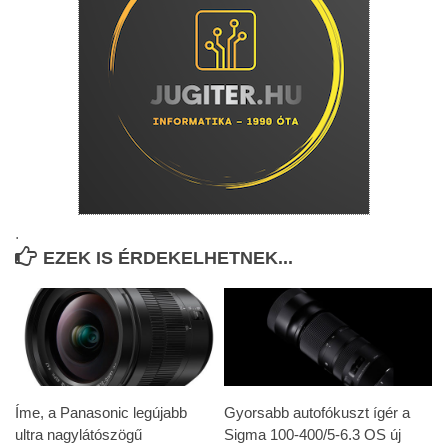
.
EZEK IS ÉRDEKELHETNEK...
Íme, a Panasonic legújabb
Gyorsabb autofókuszt ígér a
ultra nagylátószögű
Sigma 100-400/5-6.3 OS új