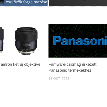
Tamron két új objektíve
Firmware-csomag érkezett
Panasonic termékekhez
6
18 OKT, 2023