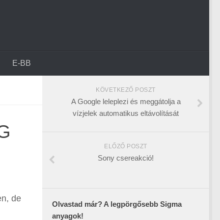
E-BB
KÖVETKEZŐ POSZT
A Google leleplezi és meggátolja a
vízjelek automatikus eltávolítását
DG
ELŐZŐ POSZT
Sony csereakció!
n, de
Olvastad már? A legpörgősebb Sigma
anyagok!