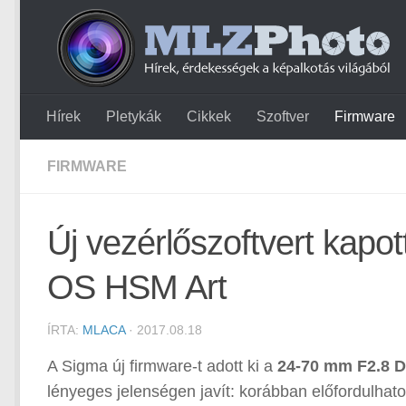
Hírek
Pletykák
Cikkek
Szoftver
Firmware
FIRMWARE
Új vezérlőszoftvert kap
OS HSM Art
ÍRTA:
MLACA
· 2017.08.18
A Sigma új firmware-t adott ki a
24-70 mm F2.8 
lényeges jelenségen javít: korábban előfordulhat