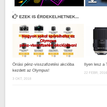
.
EZEK IS ÉRDEKELHETNEK...
Óriási pénz-visszafizetési akcióba
Ilyen lesz a 
kezdett az Olympus!
22 FEBR, 201
3 OKT, 2018