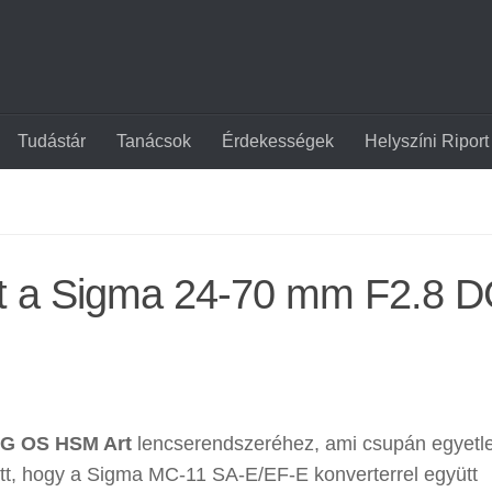
Tudástár
Tanácsok
Érdekességek
Helyszíni Riport
ott a Sigma 24-70 mm F2.8 
DG OS HSM Art
lencserendszeréhez, ami csupán egyetle
ott, hogy a Sigma MC-11 SA-E/EF-E konverterrel együtt