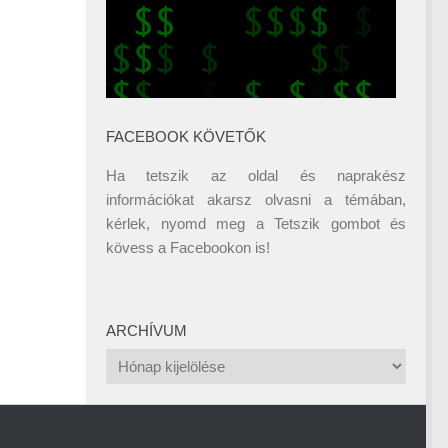
FACEBOOK KÖVETŐK
Ha tetszik az oldal és naprakész
információkat akarsz olvasni a témában,
kérlek, nyomd meg a Tetszik gombot és
kövess a
Facebookon
is!
ARCHÍVUM
Archívum