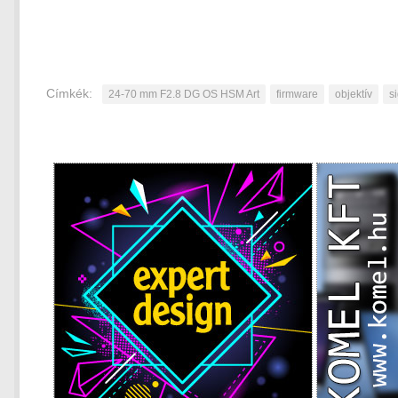
Címkék:
24-70 mm F2.8 DG OS HSM Art
firmware
objektív
s