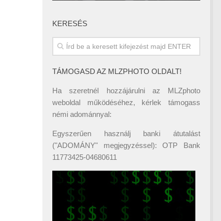
KERESÉS
TÁMOGASD AZ MLZPHOTO OLDALT!
Ha szeretnél hozzájárulni az MLZphoto
weboldal működéséhez, kérlek támogass
némi adománnyal:
Egyszerűen használj banki átutalást
("ADOMÁNY" megjegyzéssel): OTP Bank
11773425-04680611