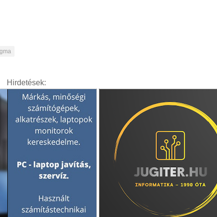
igma
Hirdetések: