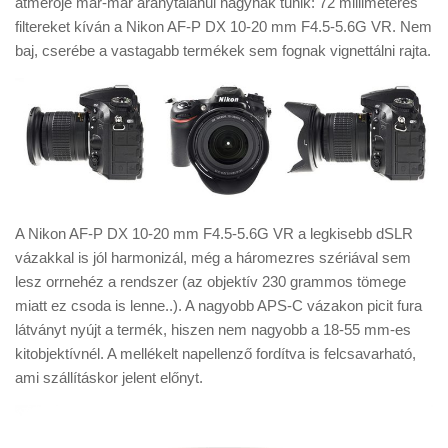
átmérője már-már aránytalanul nagynak tűnik: 72 milliméteres
filtereket kíván a Nikon AF-P DX 10-20 mm F4.5-5.6G VR. Nem
baj, cserébe a vastagabb termékek sem fognak vignettálni rajta.
A Nikon AF-P DX 10-20 mm F4.5-5.6G VR a legkisebb dSLR
vázakkal is jól harmonizál, még a háromezres szériával sem
lesz orrnehéz a rendszer (az objektív 230 grammos tömege
miatt ez csoda is lenne..). A nagyobb APS-C vázakon picit fura
látványt nyújt a termék, hiszen nem nagyobb a 18-55 mm-es
kitobjektívnél. A mellékelt napellenző fordítva is felcsavarható,
ami szállításkor jelent előnyt.