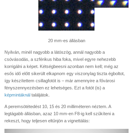
20 mm-es állásban
Nyilván, minél nagyobb a látószög, annál nagyobb a
csóvásodás, a szférikus hiba foka, mivel egyre nehezebb
korrigálni a képet. Kétségbeesni azonban nem kell; még az
esős idő előtt sikerült elkapnom egy viszonylag tiszta égboltot,
így készítettem csillagfotót is – már amennyire a fővárosi
fényszennyezésben ez lehetséges. Ezt a fotót (is) a
képmintáknál
találjátok.
A peremsötétedést 10, 15 és 20 milliméteren néztem. A
legtágabb állásban, azaz 10 mm-en F8-ig kell szűkíteni a
rekeszt, hogy teljesen eltűnjön a vignettálás: