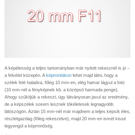
A képélesség a teljes tartományban már nyitott rekesznél is jó –
a felvétel közepén. A
képmintákon
lehet majd látni, hogy a
szélek felé haladva, főleg 10 mm-en, elég hamar lágyul a fotó
(10 mm-nél a fényképnek kb. a középső harmada penge).
Ahogy szűkítjük a rekeszt, úgy látványosan javul az eredmény,
de a képszélek sosem lesznek tökéletesek legnagyobb
látószögön. Aztán 15 mm-nél már majdnem a teljes képsík éles,
részletgazdag (főleg rekeszelve), majd 20 mm-en ismét kissé
legyengül a képminőség.