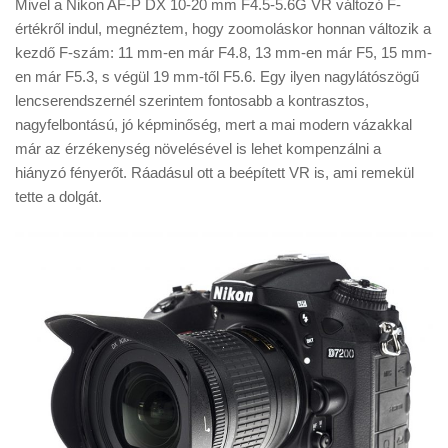
Mivel a Nikon AF-P DX 10-20 mm F4.5-5.6G VR változó F-
értékről indul, megnéztem, hogy zoomoláskor honnan változik a
kezdő F-szám: 11 mm-en már F4.8, 13 mm-en már F5, 15 mm-
en már F5.3, s végül 19 mm-től F5.6. Egy ilyen nagylátószögű
lencserendszernél szerintem fontosabb a kontrasztos,
nagyfelbontású, jó képminőség, mert a mai modern vázakkal
már az érzékenység növelésével is lehet kompenzálni a
hiányzó fényerőt. Ráadásul ott a beépített VR is, ami remekül
tette a dolgát.