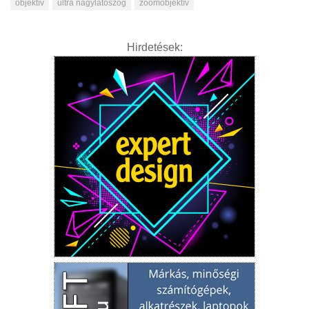
objektív
ultra nagylátószög
zoomobjektív
Hirdetések: