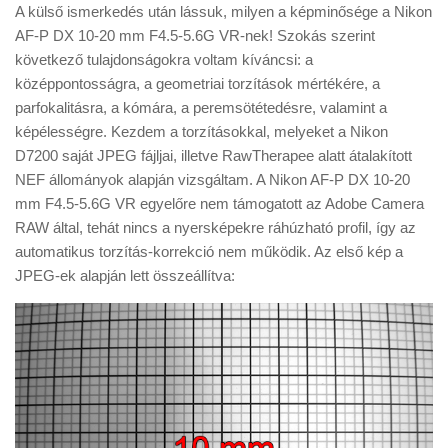
A külső ismerkedés után lássuk, milyen a képminősége a Nikon
AF-P DX 10-20 mm F4.5-5.6G VR-nek! Szokás szerint
következő tulajdonságokra voltam kíváncsi: a
középpontosságra, a geometriai torzítások mértékére, a
parfokalitásra, a kómára, a peremsötétedésre, valamint a
képélességre. Kezdem a torzításokkal, melyeket a Nikon
D7200 saját JPEG fájljai, illetve RawTherapee alatt átalakított
NEF állományok alapján vizsgáltam. A Nikon AF-P DX 10-20
mm F4.5-5.6G VR egyelőre nem támogatott az Adobe Camera
RAW által, tehát nincs a nyersképekre ráhúzható profil, így az
automatikus torzítás-korrekció nem működik. Az első kép a
JPEG-ek alapján lett összeállítva: