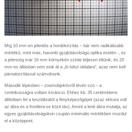
Míg 10 mm-en jelentős a hordótorzítás – bár nem radikálisabb
mértékű, mint más, hasonló gyújtótávolságú optika esetén -, ez
a jelenség már 16 mm környékén szinte teljesen eltűnik, és 20
mm-es állásban sem esik át a „ló túlsó oldalára”, azaz nem kell
párnatorzítással számolnunk.
Második lépésben – zoomobjektívről lévén szó – a
centrikusságra voltam kíváncsi. Ehhez kb. 35 centiméterre
állítottam fel a tesztábrától a fényképezőgépet (azaz ekkora volt
az ábra és a frontlencse közti táv). Amint a lenti ábra mutatja, az
egyes gyújtótávolságokon csupán minimális mértékben mozdul
el a középpont.