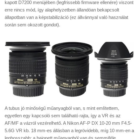
kapott D7200 menüjében (legfrissebb firmware ellenére) viszont
erre nincs mód, így alaphelyzetben állandóan bekapcsolt
állapotban van a képstabilizáció (ez állvánnyal való használat
során sem okozott gondot).
A tubus jó minőségű műanyagból van, s mint említettem,
egyetlen egy kapcsoló sem található rajta, így a VR és az
AF/MF a vázról vezérelhető. A Nikon AF-P DX 10-20 mm F4.5-
5.6G VR kb. 18 mm-es állásban a legrövidebb, míg 10 mm-en a
leghosszabb; a bajonett műanyagból van és semmiféle