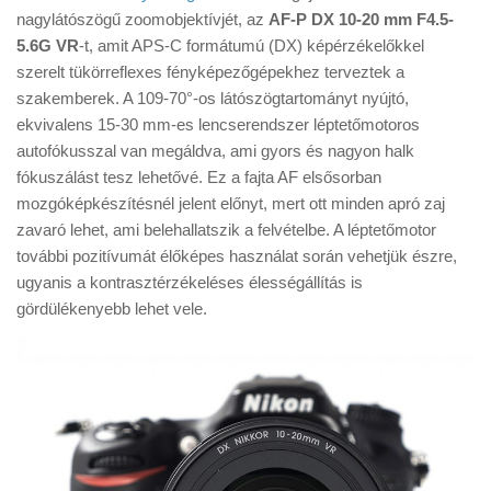
Tanácsok
nagylátószögű zoomobjektívjét, az
AF-P DX 10-20 mm F4.5-
5.6G VR
-t, amit APS-C formátumú (DX) képérzékelőkkel
Érdekességek
szerelt tükörreflexes fényképezőgépekhez terveztek a
Helyszíni Riport
szakemberek. A 109-70°-os látószögtartományt nyújtó,
ekvivalens 15-30 mm-es lencserendszer léptetőmotoros
E-BB
autofókusszal van megáldva, ami gyors és nagyon halk
fókuszálást tesz lehetővé. Ez a fajta AF elsősorban
mozgóképkészítésnél jelent előnyt, mert ott minden apró zaj
zavaró lehet, ami belehallatszik a felvételbe. A léptetőmotor
további pozitívumát élőképes használat során vehetjük észre,
ugyanis a kontrasztérzékeléses élességállítás is
gördülékenyebb lehet vele.