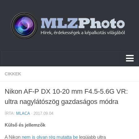
Hírek
CIKKEK
Pletykák
Nikon AF-P DX 10-20 mm F4.5-5.6G VR:
Cikkek
ultra nagylátószög gazdaságos módra
Szoftver
ÍRTA:
MLACA
· 2017.09.04
Firmware
Külső és jellemzők
Tudástár
A Nikon
nem is olyan rég mutatta be
legújabb ultra