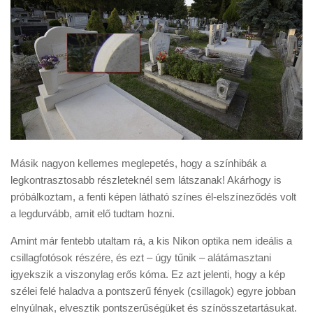
Másik nagyon kellemes meglepetés, hogy a színhibák a
legkontrasztosabb részleteknél sem látszanak! Akárhogy is
próbálkoztam, a fenti képen látható színes él-elszíneződés volt
a legdurvább, amit elő tudtam hozni.
Amint már fentebb utaltam rá, a kis Nikon optika nem ideális a
csillagfotósok részére, és ezt – úgy tűnik – alátámasztani
igyekszik a viszonylag erős kóma. Ez azt jelenti, hogy a kép
szélei felé haladva a pontszerű fények (csillagok) egyre jobban
elnyúlnak, elvesztik pontszerűségüket és színösszetartásukat.