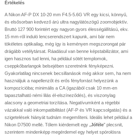
Értékelés
A Nikon AF-P DX 10-20 mm F4.5-5.6G VR egy kicsi, könnyű,
és elsősorban kedvező árú ultra nagylátószögű zoomobjektív.
Bruttó 127 900 forintért egy nagyon gyors élességállítású, ekv.
15 mm-ről induló lencserendszert kapunk, ami bár nem
tökéletes optikailag, még így is keményen megszorongat pár
drágább vetélytársat. Ráadásul van benne képstabilizátor, ami
igen hasznos tud lenni, ha például sötét templomok,
cseppkőbarlangok belsejében szeretnénk fényképezni.
Gyakorlatilag nincsenek becsillanások még akkor sem, ha nem
használjuk a napellenzőt és erős fényforrást helyezünk a
kompozícióba; minimális a CA (igazából csak 10 mm-en
tapasztalható némi lilás él-elszíneződés), és viszonylag
alacsony a geometriai torzítása. Negatívumként a régebbi
vázakkal való inkompatibilitást (AF-P és VR kapcsolgatás) és a
szigetelések hiányát tudnám megemlíteni. Ideális lehet például a
Nikon D7500 mellé. Tőlem kiérdemelt egy „
Jóféle
” plecsnit,
szerintem mindenképp megérdemel egy helyet spórolósra