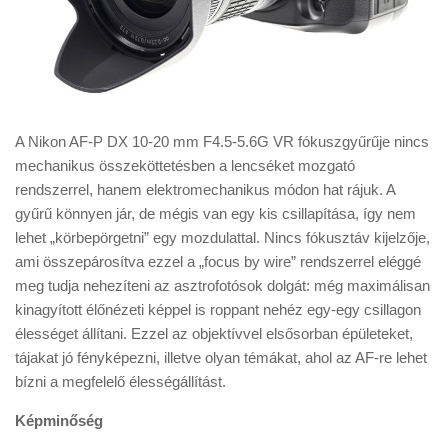
A Nikon AF-P DX 10-20 mm F4.5-5.6G VR fókuszgyűrűje nincs
mechanikus összeköttetésben a lencséket mozgató
rendszerrel, hanem elektromechanikus módon hat rájuk. A
gyűrű könnyen jár, de mégis van egy kis csillapítása, így nem
lehet „körbepörgetni” egy mozdulattal. Nincs fókusztáv kijelzője,
ami összepárosítva ezzel a „focus by wire” rendszerrel eléggé
meg tudja nehezíteni az asztrofotósok dolgát: még maximálisan
kinagyított élőnézeti képpel is roppant nehéz egy-egy csillagon
élességet állítani. Ezzel az objektívvel elsősorban épületeket,
tájakat jó fényképezni, illetve olyan témákat, ahol az AF-re lehet
bízni a megfelelő élességállítást.
Képminőség