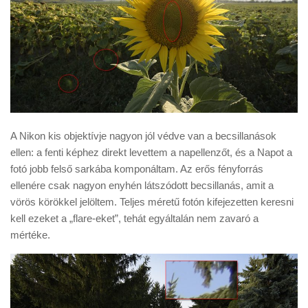
A Nikon kis objektívje nagyon jól védve van a becsillanások
ellen: a fenti képhez direkt levettem a napellenzőt, és a Napot a
fotó jobb felső sarkába komponáltam. Az erős fényforrás
ellenére csak nagyon enyhén látszódott becsillanás, amit a
vörös körökkel jelöltem. Teljes méretű fotón kifejezetten keresni
kell ezeket a „flare-eket”, tehát egyáltalán nem zavaró a
mértéke.