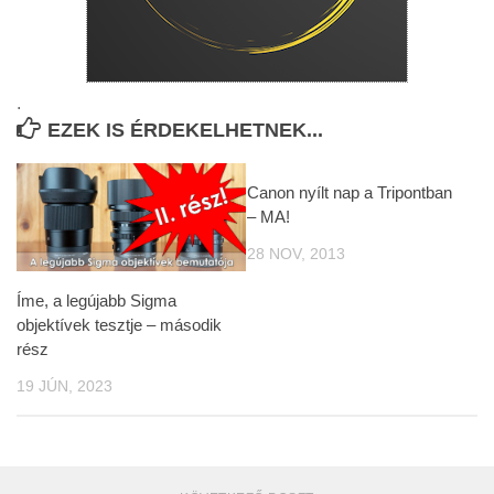
.
EZEK IS ÉRDEKELHETNEK...
Canon nyílt nap a Tripontban
– MA!
28 NOV, 2013
Íme, a legújabb Sigma
objektívek tesztje – második
rész
19 JÚN, 2023