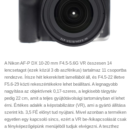
A Nikon AF-P DX 10-20 mm F4.5-5.6G VR összesen 14
lencsetagot (ezek közül 3 db aszférikus) tartalmaz 11 csoportba
rendezve. Írisze hét lekerekített lamellából áll, és F4.5-22 illetve
F5.6-29 közti rekeszértékekre lehet beállítani. A legnagyobb
nagyítása az objektívnek 0,17-szeres, a legkisebb tárgytáv
pedig 22 cm, amit a teljes gyújtótávolsági tartományban el lehet
érni. Értékes adalék a képstabilizátor (VR), ami a gyártó állítása
szerint kb. 3,5 FÉ előnyt tud nyújtani. Mivel azonban a terméken
egyetlen egy kapcsoló sincs, ezért a VR be-/kikapcsolását csak
a fényképezőgépünk menüjéből tudjuk elvégezni. A teszthez