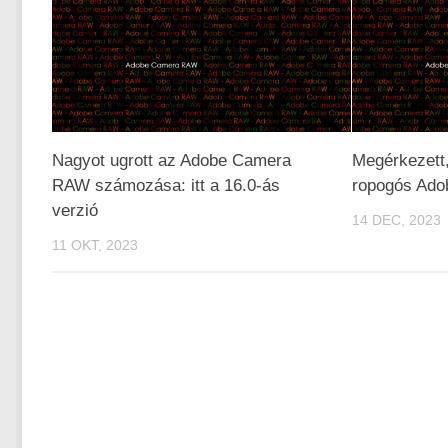
Nagyot ugrott az Adobe Camera
Megérkezett, 
RAW számozása: itt a 16.0-ás
ropogós Ad
verzió
14 DEC, 2023
11 OKT, 2023