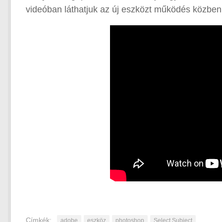
videóban láthatjuk az új eszközt működés közben 
Címkék:
adobe
eszköz
photoshop
Select Subject