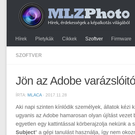
Hírek
Pletykák
Cikkek
Szoftver
Firmware
SZOFTVER
Jön az Adobe varázslóitó
ÍRTA:
MLACA
· 2017.11.28
Aki napi szinten kínlódik személyek, állatok kézi
ugyanis az Adobe hamarosan olyan újítást vezet b
egyetlen egy kattintással körberajzolja nekünk a s
Subject
” a gépi tanulást használja, így nem oko