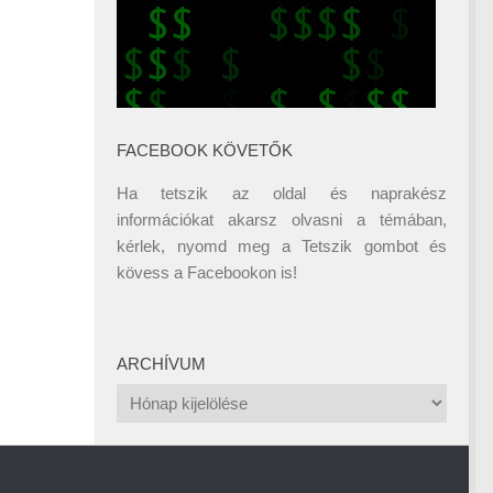
FACEBOOK KÖVETŐK
Ha tetszik az oldal és naprakész
információkat akarsz olvasni a témában,
kérlek, nyomd meg a Tetszik gombot és
kövess a
Facebookon
is!
ARCHÍVUM
Archívum