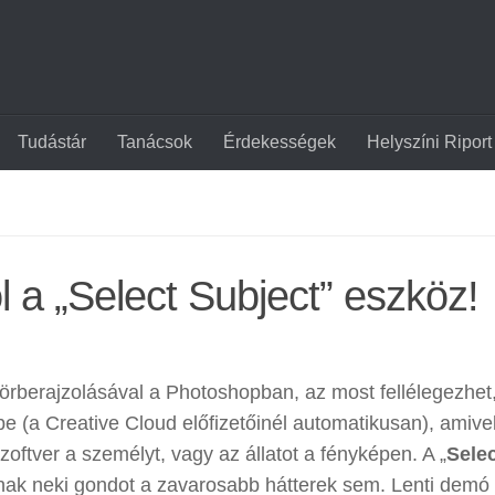
Tudástár
Tanácsok
Érdekességek
Helyszíni Riport
l a „Select Subject” eszköz!
 körberajzolásával a Photoshopban, az most fellélegezhet
e (a Creative Cloud előfizetőinél automatikusan), amive
zoftver a személyt, vagy az állatot a fényképen. A „
Sele
znak neki gondot a zavarosabb hátterek sem. Lenti demó