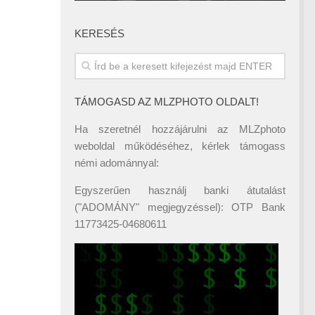
KERESÉS
TÁMOGASD AZ MLZPHOTO OLDALT!
Ha szeretnél hozzájárulni az MLZphoto
weboldal működéséhez, kérlek támogass
némi adománnyal:
Egyszerűen használj banki átutalást
("ADOMÁNY" megjegyzéssel): OTP Bank
11773425-04680611