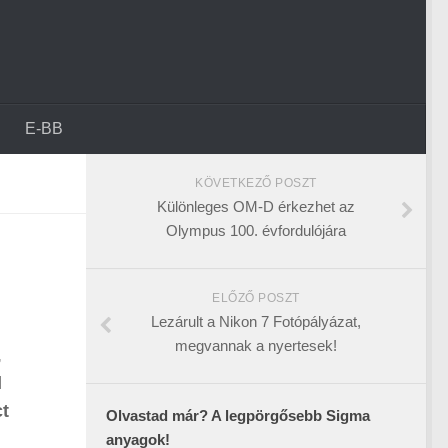
E-BB
KÖVETKEZŐ POSZT
Különleges OM-D érkezhet az
Olympus 100. évfordulójára
ELŐZŐ POSZT
Lezárult a Nikon 7 Fotópályázat,
megvannak a nyertesek!
,
l
ct
Olvastad már? A legpörgősebb Sigma
anyagok!