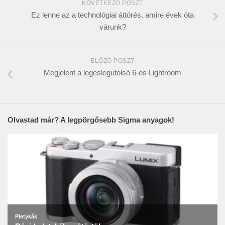
KÖVETKEZŐ POSZT
Ez lenne az a technológiai áttörés, amire évek óta
várunk?
ELŐZŐ POSZT
Megjelent a legeslegutolsó 6-os Lightroom
Olvastad már? A legpörgősebb Sigma anyagok!