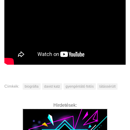
Címkék:
biográfia
david katz
gyengénlátó fotós
látássérült
Hirdetések: