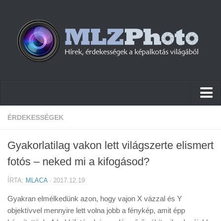
Hírek
ÉRDEKESSÉGEK
Pletykák
Gyakorlatilag vakon lett világszerte elismert
Cikkek
fotós – neked mi a kifogásod?
Szoftver
ÍRTA:
MLACA
· 2017.12.19
Firmware
Gyakran elmélkedünk azon, hogy vajon X vázzal és Y
Tudástár
objektívvel mennyire lett volna jobb a fénykép, amit épp