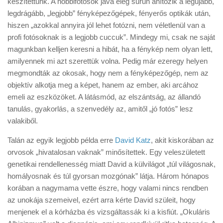
készítettünk. A hobbifotósok java elég sűrűn áhítozik a legújabb,
Tanácsok
legdrágább, „legjobb” fényképezőgépek, fényerős optikák után,
Érdekességek
hiszen „azokkal annyira jól lehet fotózni, nem véletlenül van a
profi fotósoknak is a legjobb cuccuk”. Mindegy mi, csak ne saját
Helyszíni Riport
magunkban kelljen keresni a hibát, ha a fénykép nem olyan lett,
E-BB
amilyennek mi azt szerettük volna. Pedig már ezeregy helyen
megmondták az okosak, hogy nem a fényképezőgép, nem az
objektív alkotja meg a képet, hanem az ember, aki arcához
emeli az eszközöket. A látásmód, az elszántság, az állandó
tanulás, gyakorlás, a szenvedély az, amitől „jó fotós” lesz
valakiből.
Talán az egyik legjobb példa erre
David Katz
, akit kiskorában az
orvosok „hivatalosan vaknak” minősítettek. Egy veleszületett
genetikai rendellenesség miatt David a külvilágot „túl világosnak,
homályosnak és túl gyorsan mozgónak” látja. Három hónapos
korában a nagymama vette észre, hogy valami nincs rendben
az unokája szemeivel, ezért arra kérte David szüleit, hogy
menjenek el a kórházba és vizsgáltassák ki a kisfiút. „Okuláris