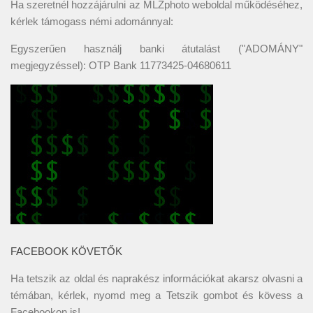
Ha szeretnél hozzájárulni az MLZphoto weboldal működéséhez,
kérlek támogass némi adománnyal:
Egyszerűen használj banki átutalást ("ADOMÁNY"
megjegyzéssel): OTP Bank 11773425-04680611
FACEBOOK KÖVETŐK
Ha tetszik az oldal és naprakész információkat akarsz olvasni a
témában, kérlek, nyomd meg a Tetszik gombot és kövess a
Facebookon
is!