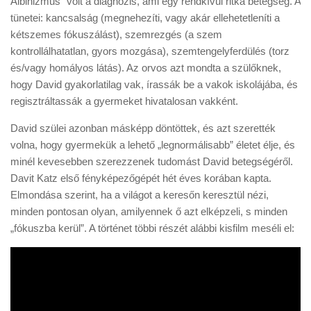
Albinizmus” volt a diagnózis, ami egy rendkívül ritka betegség. A
tünetei: kancsalság (megnehezíti, vagy akár ellehetetleníti a
kétszemes fókuszálást), szemrezgés (a szem
kontrollálhatatlan, gyors mozgása), szemtengelyferdülés (torz
és/vagy homályos látás). Az orvos azt mondta a szülőknek,
hogy David gyakorlatilag vak, írassák be a vakok iskolájába, és
regisztráltassák a gyermeket hivatalosan vakként.
David szülei azonban másképp döntöttek, és azt szerették
volna, hogy gyermekük a lehető „legnormálisabb” életet élje, és
minél kevesebben szerezzenek tudomást David betegségéről.
Davit Katz első fényképezőgépét hét éves korában kapta.
Elmondása szerint, ha a világot a keresőn keresztül nézi,
minden pontosan olyan, amilyennek ő azt elképzeli, s minden
„fókuszba kerül”. A történet többi részét alábbi kisfilm meséli el: