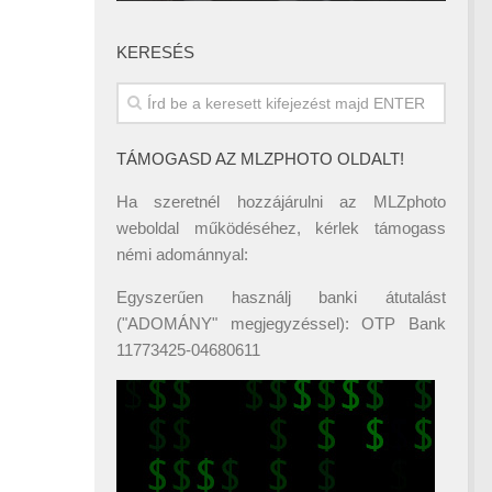
KERESÉS
TÁMOGASD AZ MLZPHOTO OLDALT!
Ha szeretnél hozzájárulni az MLZphoto
weboldal működéséhez, kérlek támogass
némi adománnyal:
Egyszerűen használj banki átutalást
("ADOMÁNY" megjegyzéssel): OTP Bank
11773425-04680611