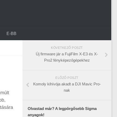
E-BB
KÖVETKEZŐ POSZT
Új firmware jár a FujiFilm X-E3 és X-
Pro2 fényképezőgépekhez
ELŐZŐ POSZT
Komoly kihívója akadt a DJI Mavic Pro-
nak
lmúlt
bb,
ltására
Olvastad már? A legpörgősebb Sigma
anyagok!