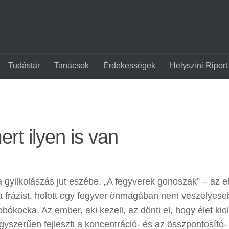
Tudástár
Tanácsok
Érdekességek
Helyszíni Riport
rt ilyen is van
 gyilkolászás jut eszébe. „A fegyverek gonoszak” – az e
t a frázist, holott egy fegyver önmagában nem veszélyese
ókocka. Az ember, aki kezeli, az dönti el, hogy élet kio
gyszerűen fejleszti a koncentráció- és az összpontosító-