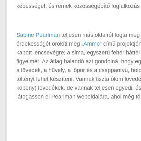
képességet, és remek közösségépítő foglalkozás 
Sabine Pearlman
teljesen más oldalról fogta meg
érdekességét örökíti meg „
Ammo
” című projektjén
kapott lencsevégre; a sima, egyszerű fehér háttér 
figyelmét. Az átlag halandó azt gondolná, hogy e
a lövedék, a hüvely, a lőpor és a csappantyú, holo
töltényt lehet készíteni. Vannak tiszta ólom löv
köpeny) lövedékek, de vannak teljesen egyedi, és
látogasson el Pearlman weboldalára, ahol még töb