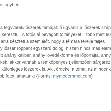
is egyben.
 a fegyverek/lőszerek témáját: ő ugyanis a lőszerek szép
 keresztül. A fotós félbevágott töltényeket – több mint 90
arra készteti a szemlélőt, hogy a témára terelje teljes
gy lőszer roppant egyszerű dolog, hiszen nincs más elem
tt ahány kaliber, ahány lövedékforma és lőporfajta, anny
edékek, akkor vannak a fémköpenyes (jellemzően sárgaréz
 különleges lőszerek is. Akit érdekel a téma, az minden
b fotót láthatunk! (Forrás:
mymodernmet.com
)