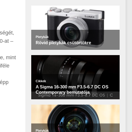
ségét,
0-at –
e, mint
iféle
képp