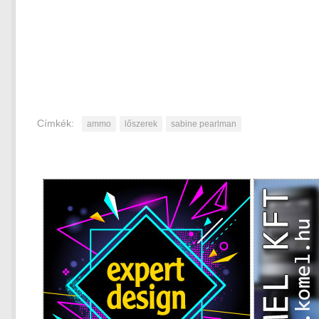
Címkék:
ammo
lőszerek
sabine pearlman