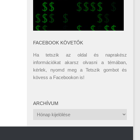
FACEBOOK KÖVETŐK
Ha tetszik az oldal és naprakész
információkat akarsz olvasni a témában,
kérlek, nyomd meg a Tetszik gombot és
kövess a
Facebookon
is!
ARCHÍVUM
Archívum