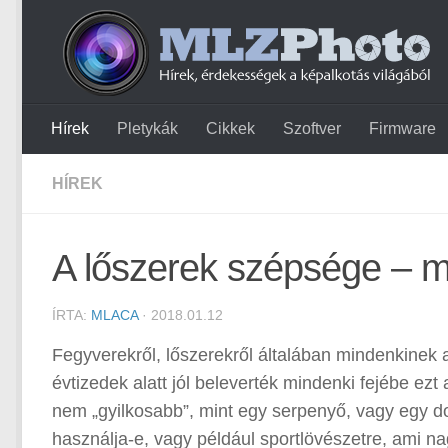
Hírek
Pletykák
Cikkek
Szoftver
Firmware
HÍREK
A lőszerek szépsége – me
ÍRTA:
MLACA
· 2018.01.12
Fegyverekről, lőszerekről általában mindenkinek a
évtizedek alatt jól beleverték mindenki fejébe ez
nem „gyilkosabb”, mint egy serpenyő, vagy egy dob
használja-e, vagy például sportlövészetre, ami na