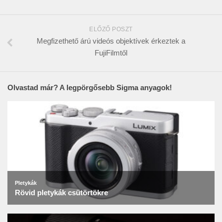
ELŐZŐ POSZT
Megfizethető árú videós objektívek érkeztek a
FujiFilmtől
Olvastad már? A legpörgősebb Sigma anyagok!