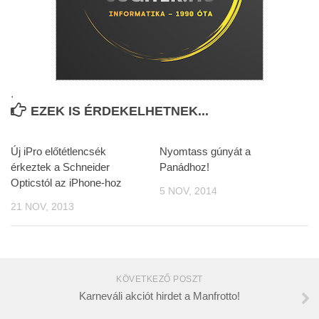
.
EZEK IS ÉRDEKELHETNEK...
Új iPro előtétlencsék
Nyomtass gúnyát a
érkeztek a Schneider
Panádhoz!
Opticstól az iPhone-hoz
5 NOV, 2014
21 NOV, 2013
KÖVETKEZŐ POSZT
Karneváli akciót hirdet a Manfrotto!