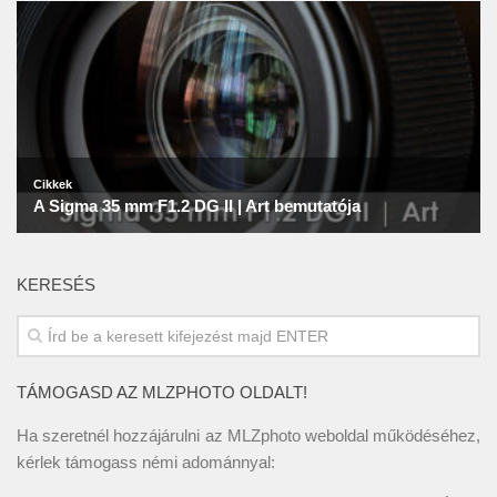
KERESÉS
TÁMOGASD AZ MLZPHOTO OLDALT!
Ha szeretnél hozzájárulni az MLZphoto weboldal működéséhez,
kérlek támogass némi adománnyal: