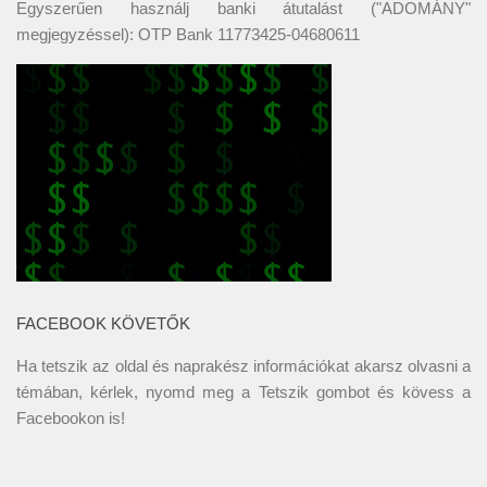
Egyszerűen használj banki átutalást ("ADOMÁNY"
megjegyzéssel): OTP Bank 11773425-04680611
FACEBOOK KÖVETŐK
Ha tetszik az oldal és naprakész információkat akarsz olvasni a
témában, kérlek, nyomd meg a Tetszik gombot és kövess a
Facebookon
is!