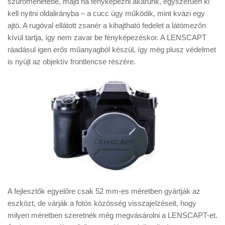
szűrőmenetébe, majd ha fényképezni akarunk, egyszerűen ki
Tanácsok
kell nyitni oldalirányba – a cucc úgy működik, mint kvázi egy
Érdekességek
ajtó. A rugóval ellátott zsanér a kihajtható fedelet a látómezőn
kívül tartja, így nem zavar be fényképezéskor. A LENSCAPT
Helyszíni Riport
ráadásul igen erős műanyagból készül, így még plusz védelmet
E-BB
is nyújt az objektív frontlencse részére.
A fejlesztők egyelőre csak 52 mm-es méretben gyártják az
eszközt, de várják a fotós közösség visszajelzéseit, hogy
milyen méretben szeretnék még megvásárolni a LENSCAPT-et.