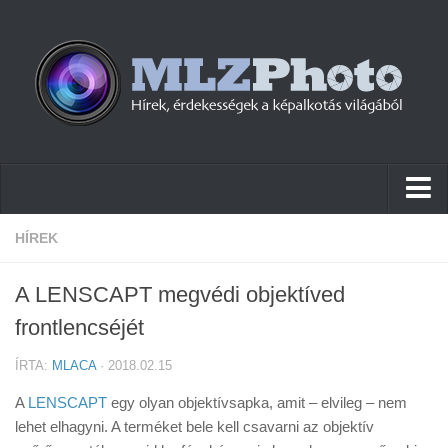
Hírek
HÍREK
Pletykák
A LENSCAPT megvédi objektíved
Cikkek
frontlencséjét
Szoftver
ÍRTA:
MLACA
· 2018.02.15
Firmware
A
LENSCAPT
egy olyan objektívsapka, amit – elvileg – nem
Tudástár
lehet elhagyni. A terméket bele kell csavarni az objektív