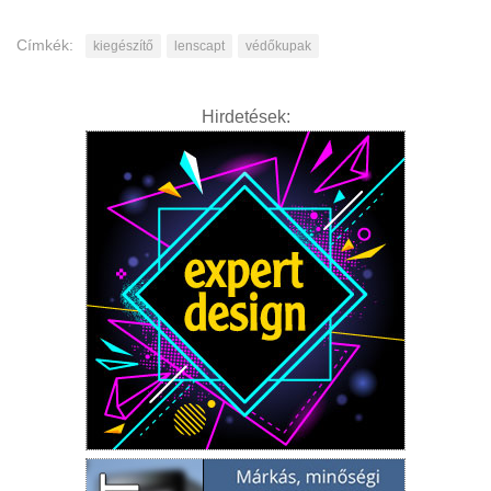
Címkék:
kiegészítő
lenscapt
védőkupak
Hirdetések: