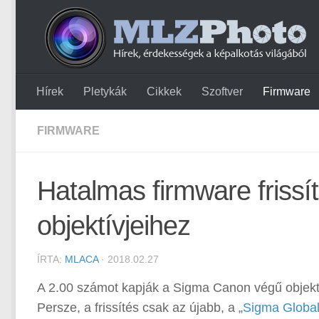
Hírek
Pletykák
Cikkek
Szoftver
Firmware
FIRMWARE
Hatalmas firmware frissí
objektívjeihez
ÍRTA:
MLACA
· 2018.02.27
A 2.00 számot kapják a Sigma Canon végű objektí
Persze, a frissítés csak az újabb, a „
Sigma Global