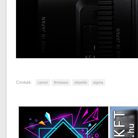
Címkék:
canon
firmware
objektív
sigma