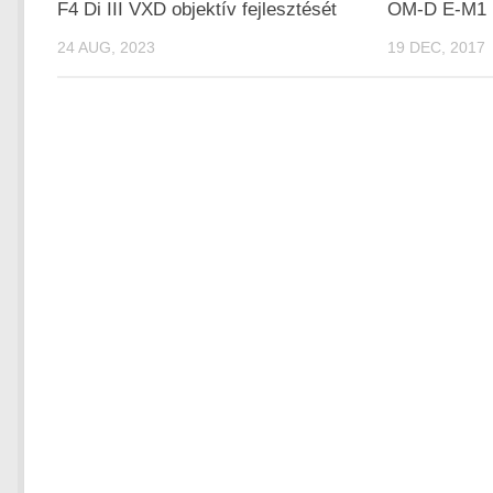
F4 Di III VXD objektív fejlesztését
OM-D E-M1 M
24 AUG, 2023
19 DEC, 2017