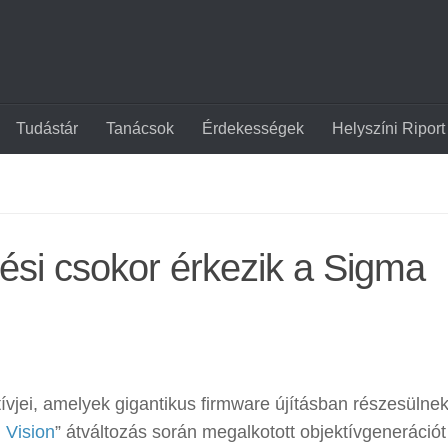
Tudástár
Tanácsok
Érdekességek
Helyszíni Riport
tési csokor érkezik a Sigma
vjei, amelyek gigantikus firmware újításban részesülnek
 Vision
” átváltozás során megalkotott objektívgenerációt 