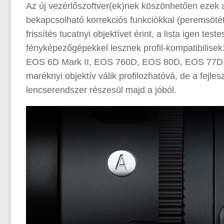
Az új vezérlőszoftver(ek)nek köszönhetően ezek 
bekapcsolható korrekciós funkciókkal (peremsötéte
frissítés tucatnyi objektívet érint, a lista igen te
fényképezőgépekkel lesznek profil-kompatibilis
EOS 6D Mark II, EOS 760D, EOS 80D, EOS 77D,
maréknyi objektív válik profilozhatóvá, de a fejl
lencserendszer részesül majd a jóból.