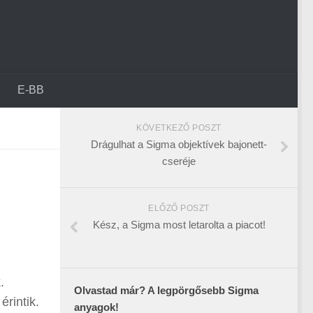
E-BB
KÖVETKEZŐ POSZT
Drágulhat a Sigma objektívek bajonett-
cseréje
ELŐZŐ POSZT
Kész, a Sigma most letarolta a piacot!
.
Olvastad már? A legpörgősebb Sigma
érintik.
anyagok!