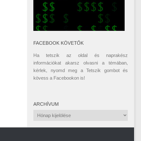
FACEBOOK KÖVETŐK
Ha tetszik az oldal és naprakész
információkat akarsz olvasni a témában,
kérlek, nyomd meg a Tetszik gombot és
kövess a
Facebookon
is!
ARCHÍVUM
Archívum