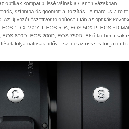
az optikák kompatibilissé válnak a Canon vázakban
dés, színhiba és geometriai torzítás). A március 7-re te
stes. Az új vezérlőszoftver telepítése után az optikák követ
ek: EOS 1D X Mark II, EOS 5Ds, EOS 5Ds R, EOS 5D Mar
 EOS 800D, EOS 200D, EOS 750D. Első körben csak 
esztések folyamatosak, idővel szinte az összes forgalomba