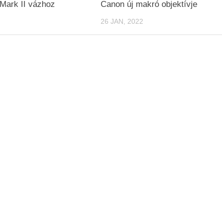
ark II vázhoz
Canon új makró objektívje
26 JAN, 2022