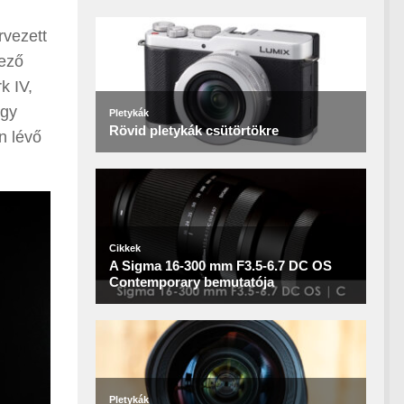
rvezett
kező
k IV,
egy
n lévő