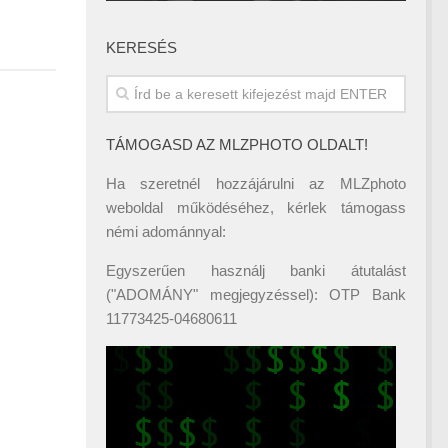
KERESÉS
TÁMOGASD AZ MLZPHOTO OLDALT!
Ha szeretnél hozzájárulni az MLZphoto
weboldal működéséhez, kérlek támogass
némi adománnyal:
Egyszerűen használj banki átutalást
("ADOMÁNY" megjegyzéssel): OTP Bank
11773425-04680611