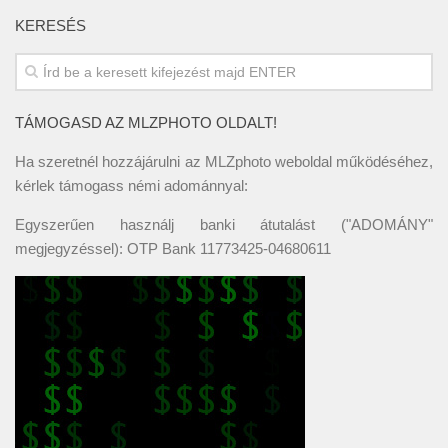
KERESÉS
TÁMOGASD AZ MLZPHOTO OLDALT!
Ha szeretnél hozzájárulni az MLZphoto weboldal működéséhez,
kérlek támogass némi adománnyal:
Egyszerűen használj banki átutalást ("ADOMÁNY"
megjegyzéssel): OTP Bank 11773425-04680611