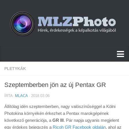
Hírek
PLETYKÁK
Pletykák
Szeptemberben jön az új Pentax GR
Cikkek
ÍRTA:
MLACA
· 2018.03.06
Szoftver
Állítólag idén szeptemberben, nagy valószínűséggel a Kölni
Firmware
Photokina környékén érkezhet a Pentax marokgépének
következő generációja, a
Tudástár
GR III
. Pár napja ugyanis megjelent
egy érdekes bejegyzés a
Ricoh GR Facebook oldalán
, ahol az