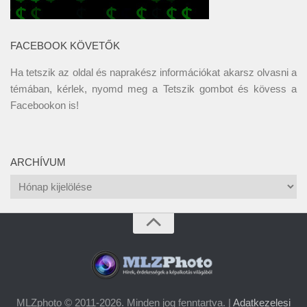
FACEBOOK KÖVETŐK
Ha tetszik az oldal és naprakész információkat akarsz olvasni a
témában, kérlek, nyomd meg a Tetszik gombot és kövess a
Facebookon
is!
ARCHÍVUM
Archívum
MLZphoto © 2011-2026. Minden jog fenntartva. |
Adatkezelesi