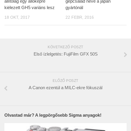
állítólag egy állóképre
gépcsalád neve a japán
kiélezett GH5 variáns lesz
gyártónál
18 OKT, 2017
22 FEBR, 2016
KÖVETKEZŐ POSZT
Első ízlelgetés: FujiFilm GFX 50S
ELŐZŐ POSZT
A Canon ezentúl a MILC-ekre fókuszál
Olvastad már? A legpörgősebb Sigma anyagok!