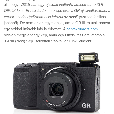
Tanácsok
állt, hogy: „
2018-ban egy új oldalt indítunk, aminek címe ’GR
Official’ lesz. Ennek fontos szerepe lesz a GR újraindításában; a
Érdekességek
tervek szerint áprilisban el is készül az oldal
” (szabad fordítás
Helyszíni Riport
japánról). De nem ez az egyetlen jel, ami a GR III-ra utal, hanem
egy sokkal ütősebb infó is érkezett. A
pentaxrumors.com
E-BB
oldalon megjelent egy kép, amin egy útiterv részlete látható a
„GRIII (New) Sep.” felirattal! Szóval, örülünk, Vincent?