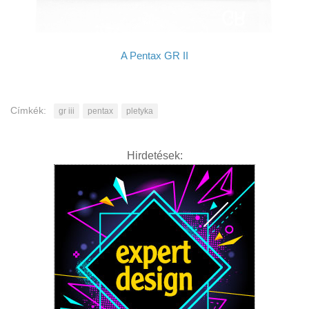
A Pentax GR II
Címkék:
gr iii
pentax
pletyka
Hirdetések: