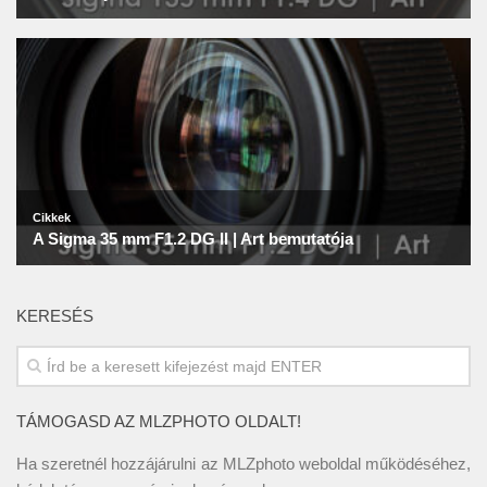
KERESÉS
TÁMOGASD AZ MLZPHOTO OLDALT!
Ha szeretnél hozzájárulni az MLZphoto weboldal működéséhez,