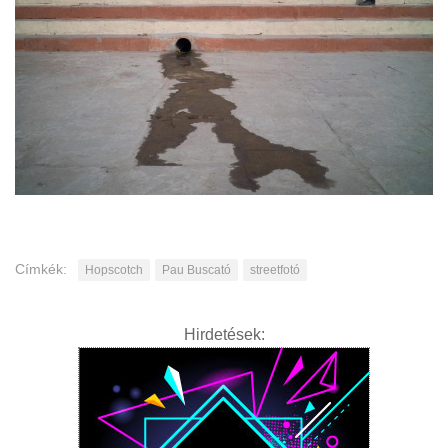
Címkék:
Hopscotch
Pau Buscató
streetfotó
Hirdetések: