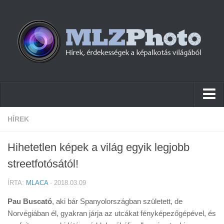
Hírek
HÍREK
Pletykák
Hihetetlen képek a világ egyik legjobb
Cikkek
streetfotósától!
Szoftver
ÍRTA:
MLACA
· 2018.03.09
Firmware
Pau Buscató
, aki bár Spanyolországban született, de
Tudástár
Norvégiában él, gyakran járja az utcákat fényképezőgépével, és