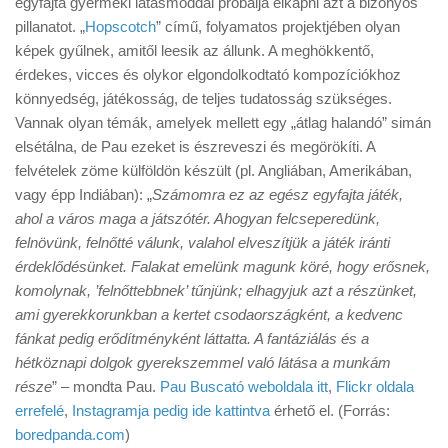
egyfajta gyermeki látásmóddal próbálja elkapni azt a bizonyos
Tanácsok
pillanatot. „
Hopscotch
” című, folyamatos projektjében olyan
Érdekességek
képek gyűlnek, amitől leesik az állunk. A meghökkentő,
érdekes, vicces és olykor elgondolkodtató kompozíciókhoz
Helyszíni Riport
könnyedség, játékosság, de teljes tudatosság szükséges.
E-BB
Vannak olyan témák, amelyek mellett egy „átlag halandó” simán
elsétálna, de Pau ezeket is észreveszi és megörökíti. A
felvételek zöme külföldön készült (pl. Angliában, Amerikában,
vagy épp Indiában): „
Számomra ez az egész egyfajta játék,
ahol a város maga a játszótér. Ahogyan felcseperedünk,
felnövünk, felnőtté válunk, valahol elveszítjük a játék iránti
érdeklődésünket. Falakat emelünk magunk köré, hogy erősnek,
komolynak, ’felnőttebbnek’ tűnjünk; elhagyjuk azt a részünket,
ami gyerekkorunkban a kertet csodaországként, a kedvenc
fánkat pedig erődítményként láttatta. A fantáziálás és a
hétköznapi dolgok gyerekszemmel való látása a munkám
része
” – mondta Pau.
Pau Buscató weboldala itt
,
Flickr oldala
errefelé
,
Instagramja pedig ide kattintva
érhető el. (Forrás:
boredpanda.com
)