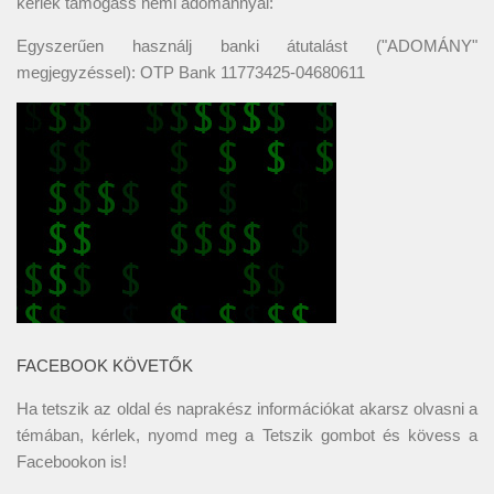
kérlek támogass némi adománnyal:
Egyszerűen használj banki átutalást ("ADOMÁNY"
megjegyzéssel): OTP Bank 11773425-04680611
FACEBOOK KÖVETŐK
Ha tetszik az oldal és naprakész információkat akarsz olvasni a
témában, kérlek, nyomd meg a Tetszik gombot és kövess a
Facebookon
is!