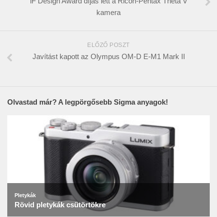
iF Design Award díjas lett a Ricoh-Pentax Theta V
kamera
ELŐZŐ POSZT
Javítást kapott az Olympus OM-D E-M1 Mark II
Olvastad már? A legpörgősebb Sigma anyagok!