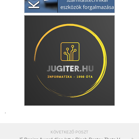
.
KÖVETKEZŐ POSZT