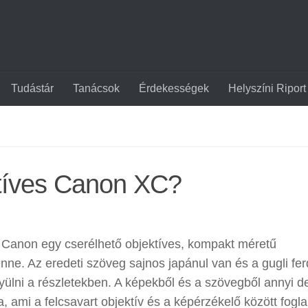
Tudástár
Tanácsok
Érdekességek
Helyszíni Riport
ktíves Canon XC?
 Canon egy cserélhető objektíves, kompakt méretű
nne. Az eredeti szöveg sajnos japánul van és a gugli fer
ülni a részletekben. A képekből és a szövegből annyi der
a, ami a felcsavart objektív és a képérzékelő között fogla