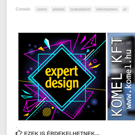
Címkék:
canon
pletyka
szabadalom
videokamera
xc
.
EZEK IS ÉRDEKELHETNEK...