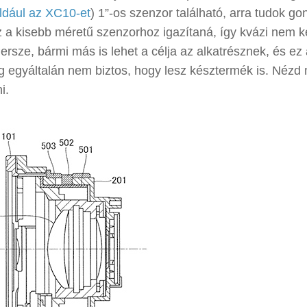
ldául az XC10-et
) 1”-os szenzor található, arra tudok gon
z a kisebb méretű szenzorhoz igazítaná, így kvázi nem k
rsze, bármi más is lehet a célja az alkatrésznek, és ez
 egyáltalán nem biztos, hogy lesz késztermék is. Nézd
i.