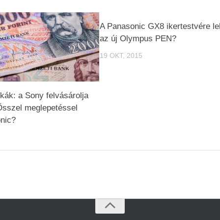
A Panasonic GX8 ikertestvére le
az új Olympus PEN?
19 OKT, 2015
kák: a Sony felvásárolja
Ősszel meglepetéssel
nic?