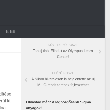
E-BB
KÖVETKEZŐ POSZT
Tanulj tinó! Elindult az Olympus Learn
Center!
ELŐZŐ POSZT
A Nikon hivatalosan is bejelentette az új
MILC-rendszerének fejlesztését
dítése
ül ki,
Olvastad már? A legpörgősebb Sigma
lna
anyagok!