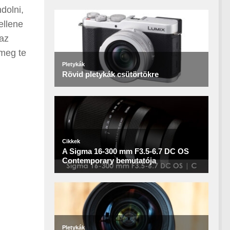
dolni,
ellene
 az
 meg te