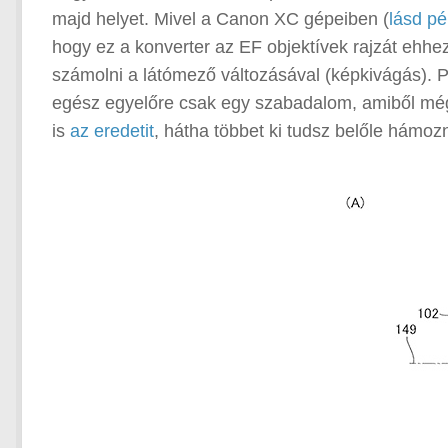
majd helyet. Mivel a Canon XC gépeiben (
lásd pé
hogy ez a konverter az EF objektívek rajzát ehhe
számolni a látómező változásával (képkivágás). Pe
egész egyelőre csak egy szabadalom, amiből még
is
az eredetit
, hátha többet ki tudsz belőle hámozn