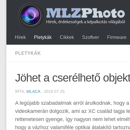
Hírek
Pletykák
Cikkek
Szoftver
Firmware
PLETYKÁK
Jöhet a cserélhető obje
ÍRTA:
MLACA
· 2018.07.25
A legújabb szabadalmak arról árulkodnak, hogy a
videokamerán dolgozik, ami az XC család tagja le
rettenetesen gyenge, így nagyon nem lehet elmély
hogy a vázhoz valamiféle optikai átalakító tartozn