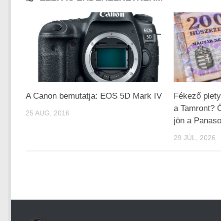
A Canon bemutatja: EOS 5D Mark IV
Fékező plety
a Tamront? 
25 AUG, 2016
jön a Panaso
29 JÚL, 2026