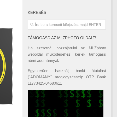
KERESÉS
TÁMOGASD AZ MLZPHOTO OLDALT!
Ha szeretnél hozzájárulni az MLZphoto
weboldal működéséhez, kérlek támogass
némi adománnyal:
Egyszerűen használj banki átutalást
("ADOMÁNY" megjegyzéssel): OTP Bank
11773425-04680611