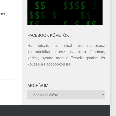
het
FACEBOOK KÖVETŐK
Ha tetszik az oldal és naprakész
információkat akarsz olvasni a témában,
kérlek, nyomd meg a Tetszik gombot és
kövess a
Facebookon
is!
ARCHÍVUM
Archívum