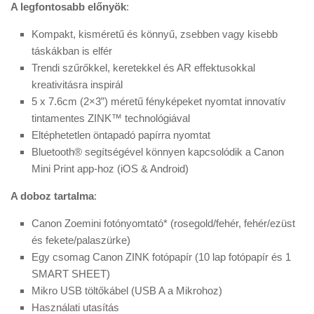
A legfontosabb előnyök
:
Kompakt, kisméretű és könnyű, zsebben vagy kisebb
táskákban is elfér
Trendi szűrőkkel, keretekkel és AR effektusokkal
kreativitásra inspirál
5 x 7.6cm (2×3”) méretű fényképeket nyomtat innovatív
tintamentes ZINK™ technológiával
Eltéphetetlen öntapadó papírra nyomtat
Bluetooth® segítségével könnyen kapcsolódik a Canon
Mini Print app-hoz (iOS & Android)
A doboz tartalma
:
Canon Zoemini fotónyomtató* (rosegold/fehér, fehér/ezüst
és fekete/palaszürke)
Egy csomag Canon ZINK fotópapír (10 lap fotópapír és 1
SMART SHEET)
Mikro USB töltőkábel (USB A a Mikrohoz)
Használati utasítás