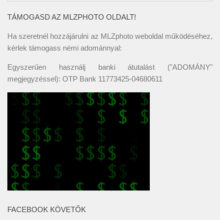
TÁMOGASD AZ MLZPHOTO OLDALT!
Ha szeretnél hozzájárulni az MLZphoto weboldal működéséhez,
kérlek támogass némi adománnyal:
Egyszerűen használj banki átutalást ("ADOMÁNY"
megjegyzéssel): OTP Bank 11773425-04680611
FACEBOOK KÖVETŐK