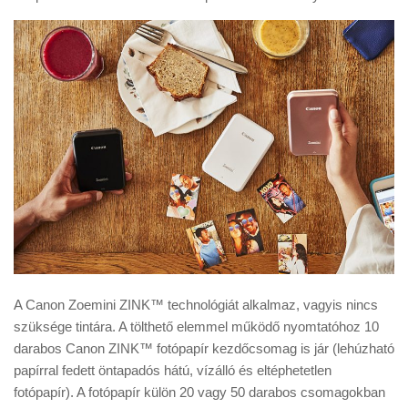
A Canon Zoemini ZINK™ technológiát alkalmaz, vagyis nincs
szüksége tintára. A tölthető elemmel működő nyomtatóhoz 10
darabos Canon ZINK™ fotópapír kezdőcsomag is jár (lehúzható
papírral fedett öntapadós hátú, vízálló és eltéphetetlen
fotópapír). A fotópapír külön 20 vagy 50 darabos csomagokban