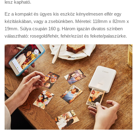
lesz kapható.
Ez a kompakt és ügyes kis eszköz kényelmesen elfér egy
kézitáskában, vagy a zsebünkben. Méretei: 118mm x 82mm x
19mm. Súlya csupán 160 g. Három igazán divatos színben
választható: rosegold/fehér, fehér/ezüst és fekete/palaszürke.