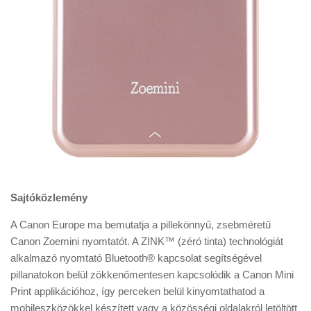
Sajtóközlemény
A Canon Europe ma bemutatja a pillekönnyű, zsebméretű
Canon Zoemini nyomtatót. A ZINK™ (zéró tinta) technológiát
alkalmazó nyomtató Bluetooth® kapcsolat segítségével
pillanatokon belül zökkenőmentesen kapcsolódik a Canon Mini
Print applikációhoz, így perceken belül kinyomtathatod a
mobileszközökkel készített vagy a közösségi oldalakról letöltött