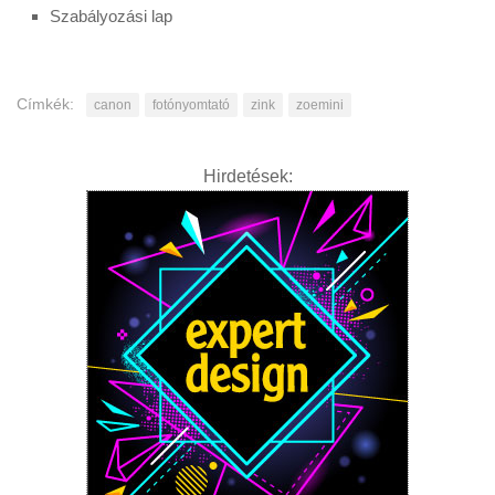
Szabályozási lap
Címkék:
canon
fotónyomtató
zink
zoemini
Hirdetések: