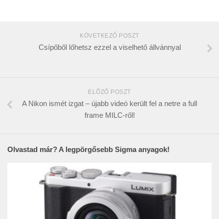
KÖVETKEZŐ POSZT
Csípőből lőhetsz ezzel a viselhető állvánnyal
ELŐZŐ POSZT
A Nikon ismét izgat – újabb videó került fel a netre a full
frame MILC-ről!
Olvastad már? A legpörgősebb Sigma anyagok!