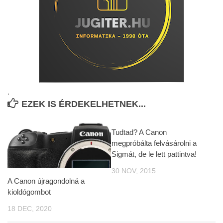
.
EZEK IS ÉRDEKELHETNEK...
Tudtad? A Canon
megpróbálta felvásárolni a
Sigmát, de le lett pattintva!
30 NOV, 2015
A Canon újragondolná a
kioldógombot
18 DEC, 2020