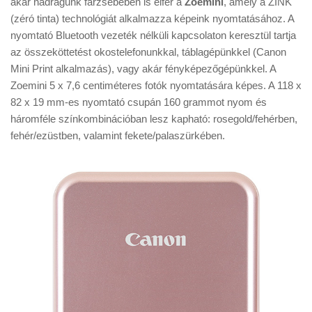
akár nadrágunk farzsebében is elfér a
Zoemini
, amely a ZINK
Tanácsok
(zéró tinta) technológiát alkalmazza képeink nyomtatásához. A
Érdekességek
nyomtató Bluetooth vezeték nélküli kapcsolaton keresztül tartja
az összeköttetést okostelefonunkkal, táblagépünkkel (Canon
Helyszíni Riport
Mini Print alkalmazás), vagy akár fényképezőgépünkkel. A
E-BB
Zoemini 5 x 7,6 centiméteres fotók nyomtatására képes. A 118 x
82 x 19 mm-es nyomtató csupán 160 grammot nyom és
háromféle színkombinációban lesz kapható: rosegold/fehérben,
fehér/ezüstben, valamint fekete/palaszürkében.