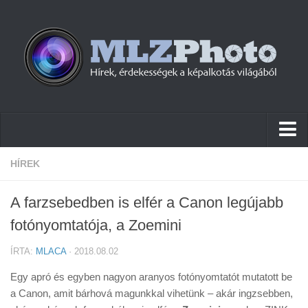
Hírek
HÍREK
Pletykák
A farzsebedben is elfér a Canon legújabb
Cikkek
fotónyomtatója, a Zoemini
Szoftver
ÍRTA:
MLACA
· 2018.08.02
Firmware
Egy apró és egyben nagyon aranyos fotónyomtatót mutatott be
Tudástár
a Canon, amit bárhová magunkkal vihetünk – akár ingzsebben,