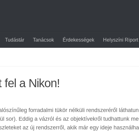
Tudástár
Tanácsok
Érdekességek
Helyszíni Riport
 fel a Nikon!
alószínűleg forradalmi tükör nélküli rendszeréről láthatun
rül sor). Eddig a vázról és az objektívekről tudhattunk m
szleteket az új rendszerről, akik már egy ideje használha