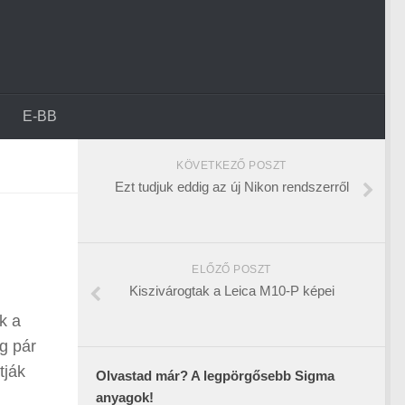
E-BB
KÖVETKEZŐ POSZT
Ezt tudjuk eddig az új Nikon rendszerről
ELŐZŐ POSZT
Kiszivárogtak a Leica M10-P képei
k a
eg pár
tják
Olvastad már? A legpörgősebb Sigma
anyagok!