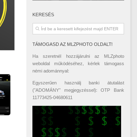
KERESÉS
TÁMOGASD AZ MLZPHOTO OLDALT!
Ha szeretnél hozzájárulni az MLZphoto
weboldal működéséhez, kérlek támogass
némi adománnyal:
Egyszerűen használj banki átutalást
("ADOMÁNY" megjegyzéssel): OTP Bank
11773425-04680611