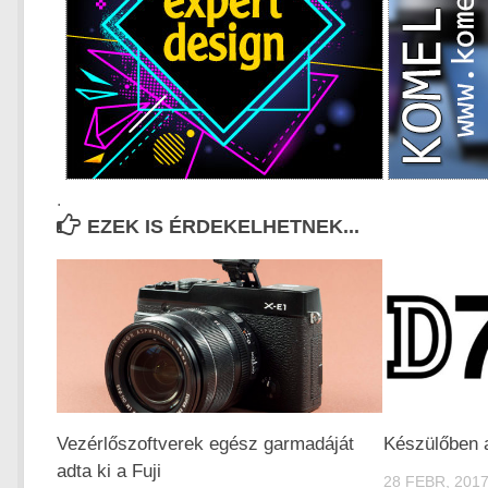
.
EZEK IS ÉRDEKELHETNEK...
Vezérlőszoftverek egész garmadáját
Készülőben 
adta ki a Fuji
28 FEBR, 201