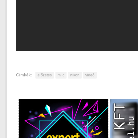
Címkék:
előzetes
milc
nikon
videó