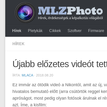
Hírek
Pletykák
Cikkek
Szoftver
Firmware
HÍREK
Újabb előzetes videót tett
ÍRTA:
MLACA
· 2018.08.20
Ez immár az ötödik videó a Nikontól, amit az új, v
hivatalos bemutató előtt (arra csütörtök reggel ke
apróságot, most pedig olyan fotósok árulnak el ré
azt. Íme, a kisfilm: