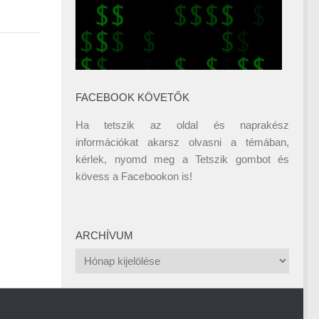
FACEBOOK KÖVETŐK
Ha tetszik az oldal és naprakész
információkat akarsz olvasni a témában,
kérlek, nyomd meg a Tetszik gombot és
kövess a
Facebookon
is!
ARCHÍVUM
Archívum