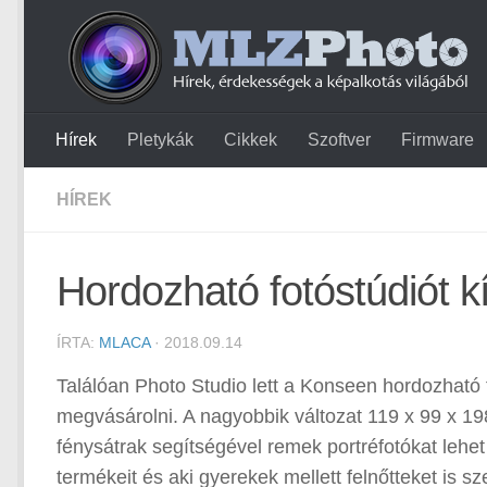
Hírek
Pletykák
Cikkek
Szoftver
Firmware
HÍREK
Hordozható fotóstúdiót 
ÍRTA:
MLACA
· 2018.09.14
Találóan Photo Studio lett a Konseen hordozható 
megvásárolni. A nagyobbik változat 119 x 99 x 19
fénysátrak segítségével remek portréfotókat lehet
termékeit és aki gyerekek mellett felnőtteket is