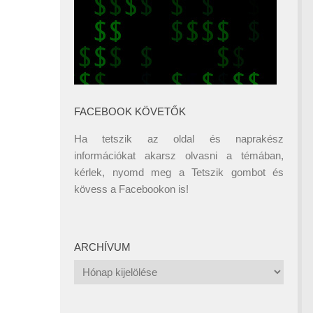
FACEBOOK KÖVETŐK
Ha tetszik az oldal és naprakész
információkat akarsz olvasni a témában,
kérlek, nyomd meg a Tetszik gombot és
kövess a
Facebookon
is!
ARCHÍVUM
Archívum