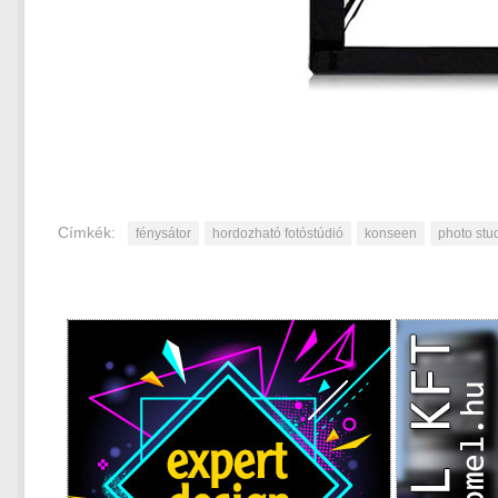
Címkék:
fénysátor
hordozható fotóstúdió
konseen
photo stu