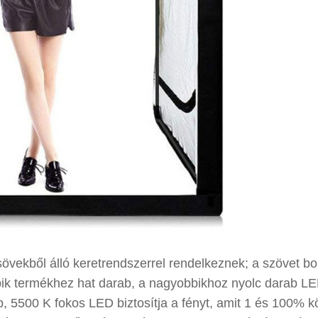
vekből álló keretrendszerrel rendelkeznek; a szövet bor
ebbik termékhez hat darab, a nagyobbikhoz nyolc darab L
, 5500 K fokos LED biztosítja a fényt, amit 1 és 100% kö