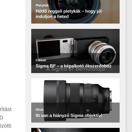
ítást
ED
zötti