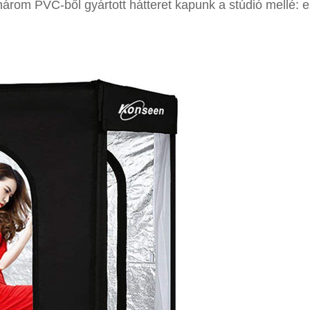
három PVC-ből gyártott hátteret kapunk a stúdió mellé: 