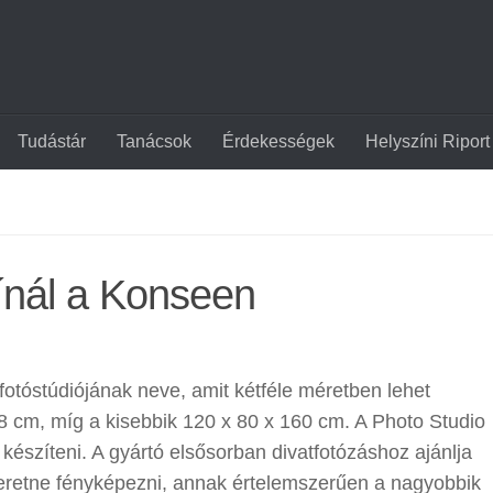
Tudástár
Tanácsok
Érdekességek
Helyszíni Riport
kínál a Konseen
fotóstúdiójának neve, amit kétféle méretben lehet
8 cm, míg a kisebbik 120 x 80 x 160 cm. A Photo Studio
 készíteni. A gyártó elsősorban divatfotózáshoz ajánlja
 szeretne fényképezni, annak értelemszerűen a nagyobbik