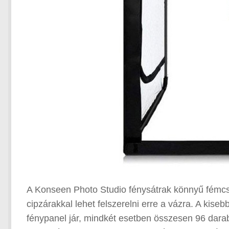
A Konseen Photo Studio fénysátrak könnyű fémcsö
cipzárakkal lehet felszerelni erre a vázra. A kis
fénypanel jár, mindkét esetben összesen 96 darab