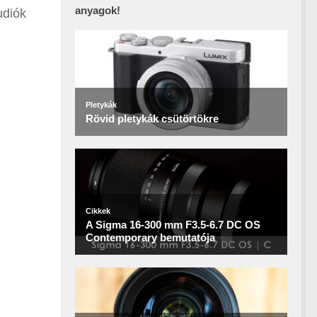
anyagok!
udiók