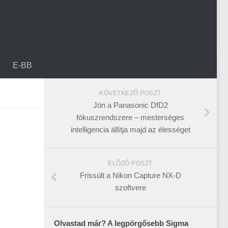
E-BB
KÖVETKEZŐ POSZT
Jön a Panasonic DfD2
fókuszrendszere – mesterséges
intelligencia állítja majd az élességet
ELŐZŐ POSZT
Frissült a Nikon Capture NX-D
szoftvere
Olvastad már? A legpörgősebb Sigma