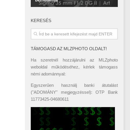
KERESÉS
TÁMOGASD AZ MLZPHOTO OLDALT!
Ha szeretnél hozzájárulni az MLZphoto
weboldal működéséhez, kérlek támogass
némi adománnyal:
Egyszerűen használj banki átutalást
("ADOMÁNY" megjegyzéssel): OTP Bank
11773425-04680611