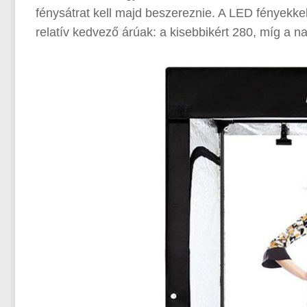
fénysátrat kell majd beszereznie. A LED fényekkel,
relatív kedvező árúak: a kisebbikért 280, míg a na